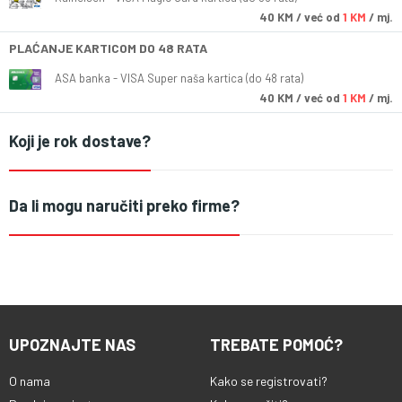
40
KM
/ već od
1 KM
/ mj.
PLAĆANJE KARTICOM DO 48 RATA
ASA banka - VISA Super naša kartica (do 48 rata)
40
KM
/ već od
1 KM
/ mj.
Koji je rok dostave?
Da li mogu naručiti preko firme?
UPOZNAJTE NAS
TREBATE POMOĆ?
O nama
Kako se registrovati?