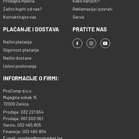
Prodajna mjesta
Kako naručiti?
Zašto kupiti od nas?
Reklamacija i povrati
Kontaktirajte nas
Servis
PLAĆANJE I DOSTAVA
PRATITE NAS
Načini plaćanja
Sigurnost plaćanja
Načini dostave
Uslovi poslovanja
INFORMACIJE O FIRMI:
ProComp d.o.o.
Mujagića sokak 15
72000 Zenica
Prodaja: 032 221 654
Prodaja: 061 202 061
Servis: 032 465 805
Finansije: 032 465 804
E-mail: prodaja@promarket.ba