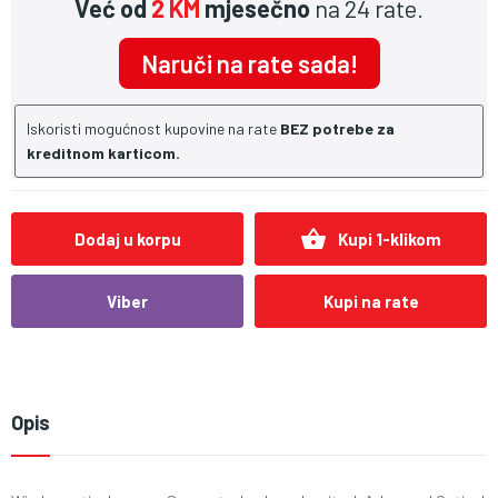
Već od
2 KM
mjesečno
na 24 rate.
Naruči na rate sada!
Iskoristi mogućnost kupovine na rate
BEZ potrebe za
kreditnom karticom.
shopping_basket
Dodaj u korpu
Kupi 1-klikom
Viber
Kupi na rate
Opis