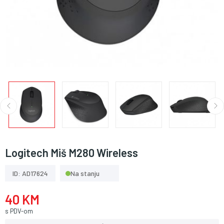
Logitech Miš M280 Wireless
ID: AD17624
Na stanju
40 KM
s PDV-om