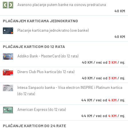
Avansno plaćanje putem banke na osnovu predračuna
40 KM
PLAĆANJEM KARTICAMA JEDNOKRATNO
Plaćanje karticama jednokratno (sve banke)
40 KM
PLAĆANJE KARTICOM DO 12 RATA
Addiko Bank - MasterCard (do 12 rata)
40
KM
/ već od
3 KM
/ mj.
Diners Club Plus kartica (do 12 rata)
40
KM
/ već od
3 KM
/ mj.
Intesa Sanpaolo banka - Visa electron INSPIRE i Platinum kartica
(do 12 rata)
44
KM
/ već od
4 KM
/ mj.
American Express (do 12 rata)
44
KM
/ već od
4 KM
/ mj.
PLAĆANJE KARTICOM DO 24 RATE