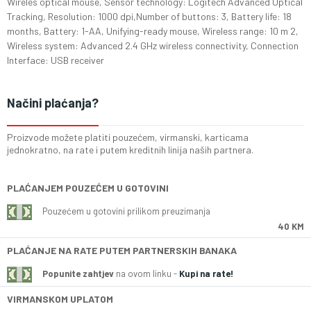
Wireles optical mouse, Sensor technology: Logitech Advanced Optical
Tracking, Resolution: 1000 dpi,Number of buttons: 3, Battery life: 18
months, Battery: 1-AA, Unifying-ready mouse, Wireless range: 10 m 2,
Wireless system: Advanced 2.4 GHz wireless connectivity, Connection
Interface: USB receiver
Načini plaćanja?
Proizvode možete platiti pouzećem, virmanski, karticama
jednokratno, na rate i putem kreditnih linija naših partnera.
PLAĆANJEM POUZEĆEM U GOTOVINI
Pouzećem u gotovini prilikom preuzimanja
40 KM
PLAĆANJE NA RATE PUTEM PARTNERSKIH BANAKA
Popunite zahtjev
na ovom linku -
Kupi na rate!
VIRMANSKOM UPLATOM