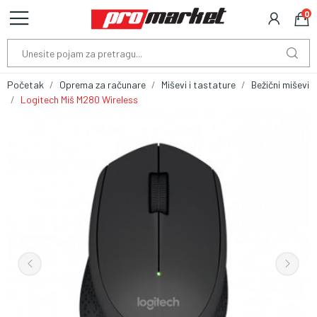
0
Početak
Oprema za računare
Miševi i tastature
Bežični miševi
Logitech Miš M280 Wireless