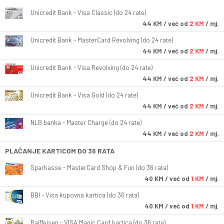
Unicredit Bank - Visa Classic (do 24 rate)
44
KM
/ već od
2 KM
/ mj.
Unicredit Bank - MasterCard Revolving (do 24 rate)
44
KM
/ već od
2 KM
/ mj.
Unicredit Bank - Visa Revolving (do 24 rate)
44
KM
/ već od
2 KM
/ mj.
Unicredit Bank - Visa Gold (do 24 rate)
44
KM
/ već od
2 KM
/ mj.
NLB banka - Master Charge (do 24 rate)
44
KM
/ već od
2 KM
/ mj.
PLAĆANJE KARTICOM DO 36 RATA
Sparkasse - MasterCard Shop & Fun (do 36 rata)
40
KM
/ već od
1 KM
/ mj.
BBI - Visa kupovna kartica (do 36 rata)
40
KM
/ već od
1 KM
/ mj.
Raiffeisen - VISA Magic Card kartica (do 36 rata)