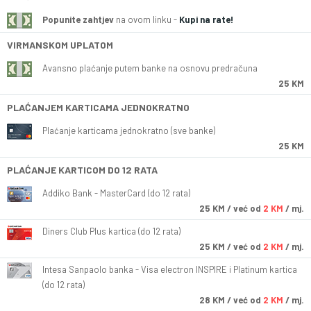
Popunite zahtjev
na ovom linku -
Kupi na rate!
VIRMANSKOM UPLATOM
Avansno plaćanje putem banke na osnovu predračuna
25 KM
PLAĆANJEM KARTICAMA JEDNOKRATNO
Plaćanje karticama jednokratno (sve banke)
25 KM
PLAĆANJE KARTICOM DO 12 RATA
Addiko Bank - MasterCard (do 12 rata)
25
KM
/ već od
2 KM
/ mj.
Diners Club Plus kartica (do 12 rata)
25
KM
/ već od
2 KM
/ mj.
Intesa Sanpaolo banka - Visa electron INSPIRE i Platinum kartica
(do 12 rata)
28
KM
/ već od
2 KM
/ mj.