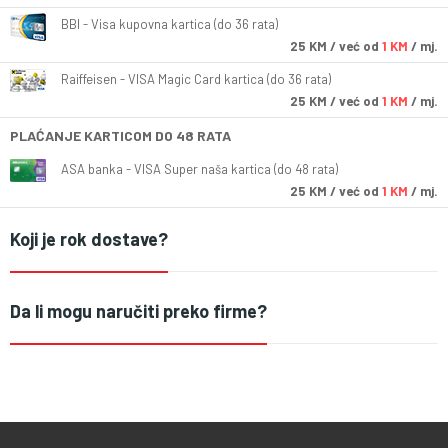
BBI - Visa kupovna kartica (do 36 rata)
25
KM
/ već od
1 KM
/ mj.
Raiffeisen - VISA Magic Card kartica (do 36 rata)
25
KM
/ već od
1 KM
/ mj.
PLAĆANJE KARTICOM DO 48 RATA
ASA banka - VISA Super naša kartica (do 48 rata)
25
KM
/ već od
1 KM
/ mj.
Koji je rok dostave?
Da li mogu naručiti preko firme?