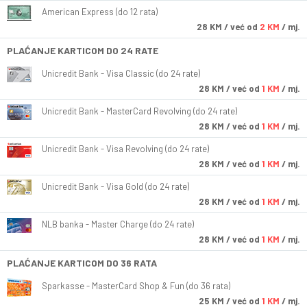
American Express (do 12 rata)
28
KM
/ već od
2 KM
/ mj.
PLAĆANJE KARTICOM DO 24 RATE
Unicredit Bank - Visa Classic (do 24 rate)
28
KM
/ već od
1 KM
/ mj.
Unicredit Bank - MasterCard Revolving (do 24 rate)
28
KM
/ već od
1 KM
/ mj.
Unicredit Bank - Visa Revolving (do 24 rate)
28
KM
/ već od
1 KM
/ mj.
Unicredit Bank - Visa Gold (do 24 rate)
28
KM
/ već od
1 KM
/ mj.
NLB banka - Master Charge (do 24 rate)
28
KM
/ već od
1 KM
/ mj.
PLAĆANJE KARTICOM DO 36 RATA
Sparkasse - MasterCard Shop & Fun (do 36 rata)
25
KM
/ već od
1 KM
/ mj.