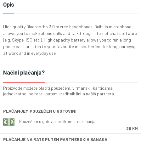
Opis
High quality Bluetooth v.3.0 stereo headphones. Built-in microphone
allows you to make phone calls and talk trough internet chat software
(e.g. Skype, ISQ etc.). High capacity battery allows you to run a long
phone calls or listen to your favourite music. Perfect for long journeys,
at work and in everyday use.
Načini plaćanja?
Proizvode možete platiti pouzećem, virmanski, karticama
jednokratno, na rate i putem kreditnih linija naših partnera.
PLAĆANJEM POUZEĆEM U GOTOVINI
Pouzećem u gotovini prilikom preuzimanja
25 KM
PLAĆANJE NA RATE PUTEM PARTNERSKIH BANAKA