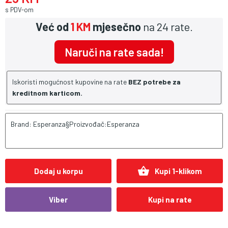
s PDV-om
Već od
1 KM
mjesečno
na 24 rate.
Naruči na rate sada!
Iskoristi mogućnost kupovine na rate
BEZ potrebe za
kreditnom karticom.
Brand: Esperanza§Proizvođač:Esperanza
shopping_basket
Dodaj u korpu
Kupi 1-klikom
Viber
Kupi na rate