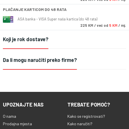
PLAĆANJE KARTICOM DO 48 RATA
ASA banka - VISA Super naša kartica (do 48 rata)
225
KM
/ već od
5 KM
/ mj.
Koji je rok dostave?
Da li mogu naručiti preko firme?
UPOZNAJTE NAS
TREBATE POMOĆ?
O nama
Kako se registrovati?
Prodajna mjesta
Kako naručiti?