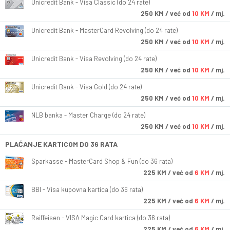
Unicredit Bank - Visa Classic (do 24 rate)
250
KM
/ već od
10 KM
/ mj.
Unicredit Bank - MasterCard Revolving (do 24 rate)
250
KM
/ već od
10 KM
/ mj.
Unicredit Bank - Visa Revolving (do 24 rate)
250
KM
/ već od
10 KM
/ mj.
Unicredit Bank - Visa Gold (do 24 rate)
250
KM
/ već od
10 KM
/ mj.
NLB banka - Master Charge (do 24 rate)
250
KM
/ već od
10 KM
/ mj.
PLAĆANJE KARTICOM DO 36 RATA
Sparkasse - MasterCard Shop & Fun (do 36 rata)
225
KM
/ već od
6 KM
/ mj.
BBI - Visa kupovna kartica (do 36 rata)
225
KM
/ već od
6 KM
/ mj.
Raiffeisen - VISA Magic Card kartica (do 36 rata)
225
KM
/ već od
6 KM
/ mj.