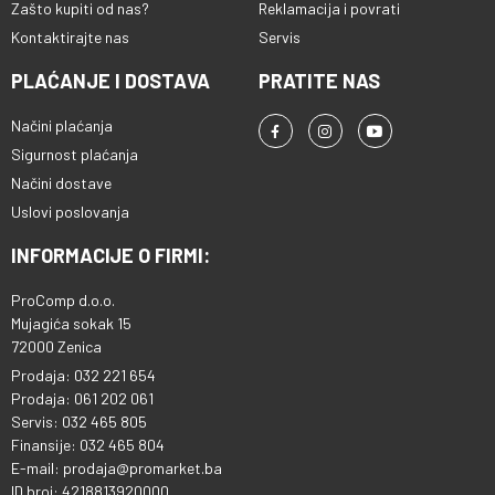
Zašto kupiti od nas?
Reklamacija i povrati
Kontaktirajte nas
Servis
PLAĆANJE I DOSTAVA
PRATITE NAS
Načini plaćanja
Sigurnost plaćanja
Načini dostave
Uslovi poslovanja
INFORMACIJE O FIRMI:
ProComp d.o.o.
Mujagića sokak 15
72000 Zenica
Prodaja: 032 221 654
Prodaja: 061 202 061
Servis: 032 465 805
Finansije: 032 465 804
E-mail: prodaja@promarket.ba
ID broj: 4218813920000