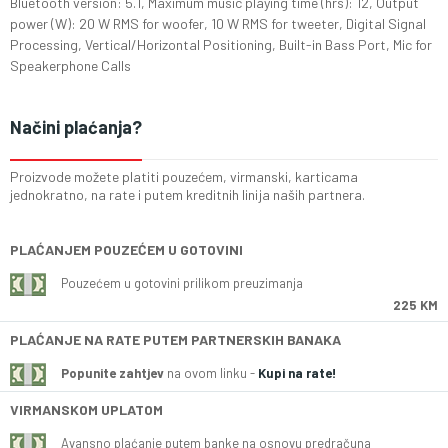
Bluetooth version: 5.1, Maximum music playing time (hrs): 12, Output
power (W): 20 W RMS for woofer, 10 W RMS for tweeter, Digital Signal
Processing, Vertical/Horizontal Positioning, Built-in Bass Port, Mic for
Speakerphone Calls
Načini plaćanja?
Proizvode možete platiti pouzećem, virmanski, karticama
jednokratno, na rate i putem kreditnih linija naših partnera.
PLAĆANJEM POUZEĆEM U GOTOVINI
Pouzećem u gotovini prilikom preuzimanja
225 KM
PLAĆANJE NA RATE PUTEM PARTNERSKIH BANAKA
Popunite zahtjev
na ovom linku -
Kupi na rate!
VIRMANSKOM UPLATOM
Avansno plaćanje putem banke na osnovu predračuna