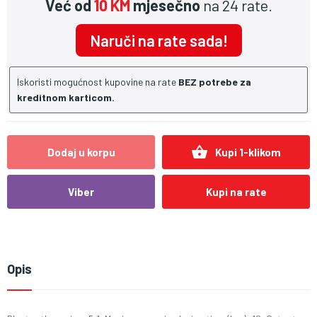
Već od
10 KM
mjesečno
na 24 rate.
Naruči na rate sada!
Iskoristi mogućnost kupovine na rate
BEZ potrebe za
kreditnom karticom.
shopping_basket
Dodaj u korpu
Kupi 1-klikom
Viber
Kupi na rate
Opis