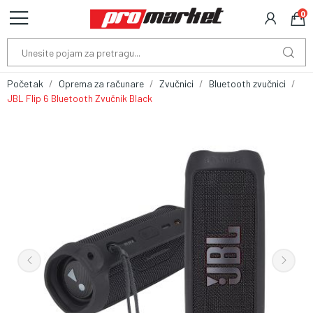
0
Početak
Oprema za računare
Zvučnici
Bluetooth zvučnici
JBL Flip 6 Bluetooth Zvučnik Black