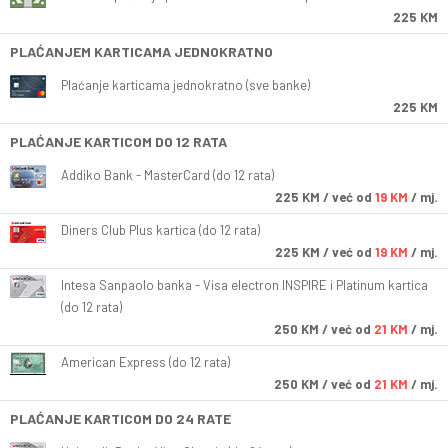
225 KM
PLAĆANJEM KARTICAMA JEDNOKRATNO
Plaćanje karticama jednokratno (sve banke)
225 KM
PLAĆANJE KARTICOM DO 12 RATA
Addiko Bank - MasterCard (do 12 rata)
225
KM
/ već od
19 KM
/ mj.
Diners Club Plus kartica (do 12 rata)
225
KM
/ već od
19 KM
/ mj.
Intesa Sanpaolo banka - Visa electron INSPIRE i Platinum kartica
(do 12 rata)
250
KM
/ već od
21 KM
/ mj.
American Express (do 12 rata)
250
KM
/ već od
21 KM
/ mj.
PLAĆANJE KARTICOM DO 24 RATE