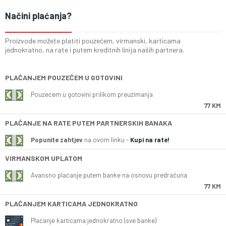
Načini plaćanja?
Proizvode možete platiti pouzećem, virmanski, karticama
jednokratno, na rate i putem kreditnih linija naših partnera.
PLAĆANJEM POUZEĆEM U GOTOVINI
Pouzećem u gotovini prilikom preuzimanja
77 KM
PLAĆANJE NA RATE PUTEM PARTNERSKIH BANAKA
Popunite zahtjev
na ovom linku -
Kupi na rate!
VIRMANSKOM UPLATOM
Avansno plaćanje putem banke na osnovu predračuna
77 KM
PLAĆANJEM KARTICAMA JEDNOKRATNO
Plaćanje karticama jednokratno (sve banke)