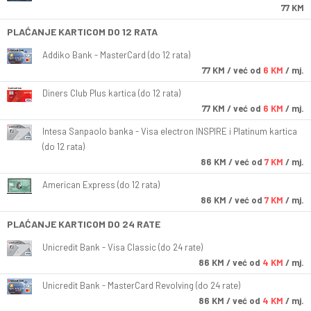
77 KM
PLAĆANJE KARTICOM DO 12 RATA
Addiko Bank - MasterCard (do 12 rata)
77
KM
/ već od
6 KM
/ mj.
Diners Club Plus kartica (do 12 rata)
77
KM
/ već od
6 KM
/ mj.
Intesa Sanpaolo banka - Visa electron INSPIRE i Platinum kartica
(do 12 rata)
86
KM
/ već od
7 KM
/ mj.
American Express (do 12 rata)
86
KM
/ već od
7 KM
/ mj.
PLAĆANJE KARTICOM DO 24 RATE
Unicredit Bank - Visa Classic (do 24 rate)
86
KM
/ već od
4 KM
/ mj.
Unicredit Bank - MasterCard Revolving (do 24 rate)
86
KM
/ već od
4 KM
/ mj.