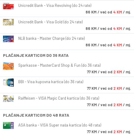
Unicredit Bank - Visa Revolving (do 24 rate)
86
KM
/ već od
4 KM
/ mj.
Unicredit Bank - Visa Gold (do 24 rate)
86
KM
/ već od
4 KM
/ mj.
NLB banka - Master Charge (do 24 rate)
86
KM
/ već od
4 KM
/ mj.
PLAĆANJE KARTICOM DO 36 RATA
Sparkasse - MasterCard Shop & Fun (do 36 rata)
77
KM
/ već od
2 KM
/ mj.
BBI - Visa kupovna kartica (do 36 rata)
77
KM
/ već od
2 KM
/ mj.
Raiffeisen - VISA Magic Card kartica (do 36 rata)
77
KM
/ već od
2 KM
/ mj.
PLAĆANJE KARTICOM DO 48 RATA
ASA banka - VISA Super naša kartica (do 48 rata)
77
KM
/ već od
2 KM
/ mj.