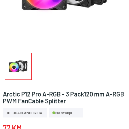
Arctic P12 Pro A-RGB - 3 Pack120 mm A-RGB
PWM FanCable Splitter
ID: BGACFAN00310A
Na stanju
77 KM