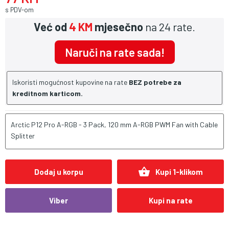
s PDV-om
Već od
4 KM
mjesečno
na 24 rate.
Naruči na rate sada!
Iskoristi mogućnost kupovine na rate
BEZ potrebe za
kreditnom karticom.
Arctic P12 Pro A-RGB - 3 Pack, 120 mm A-RGB PWM Fan with Cable
Splitter
shopping_basket
Dodaj u korpu
Kupi 1-klikom
Viber
Kupi na rate