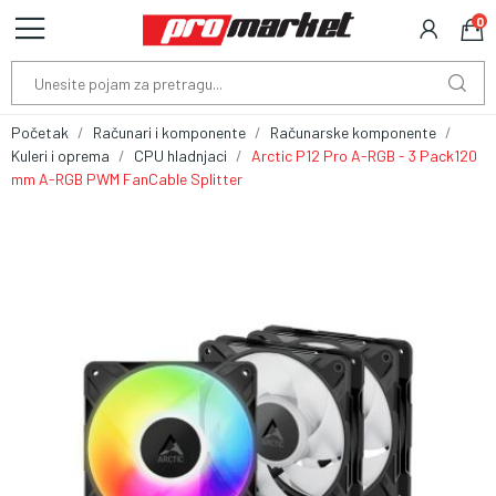
0
Početak
Računari i komponente
Računarske komponente
Kuleri i oprema
CPU hladnjaci
Arctic P12 Pro A-RGB - 3 Pack120
mm A-RGB PWM FanCable Splitter