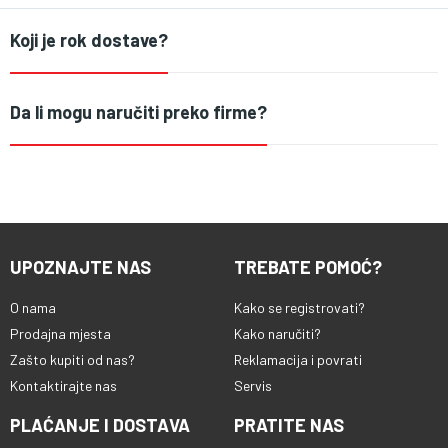
Koji je rok dostave?
Da li mogu naručiti preko firme?
UPOZNAJTE NAS
TREBATE POMOĆ?
O nama
Kako se registrovati?
Prodajna mjesta
Kako naručiti?
Zašto kupiti od nas?
Reklamacija i povrati
Kontaktirajte nas
Servis
PLAĆANJE I DOSTAVA
PRATITE NAS