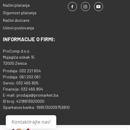
Načini plaćanja
Sigurnost plaćanja
Načini dostave
Uslovi poslovanja
INFORMACIJE O FIRMI:
ProComp d.o.o.
Mujagića sokak 15
72000 Zenica
Prodaja: 032 221 654
Prodaja: 061 202 061
Servis: 032 465 805
Finansije: 032 465 804
E-mail: prodaja@promarket.ba
ID broj: 4218813920000
Sparkasse banka: 1995130039753810
Kontaktirajte nas!