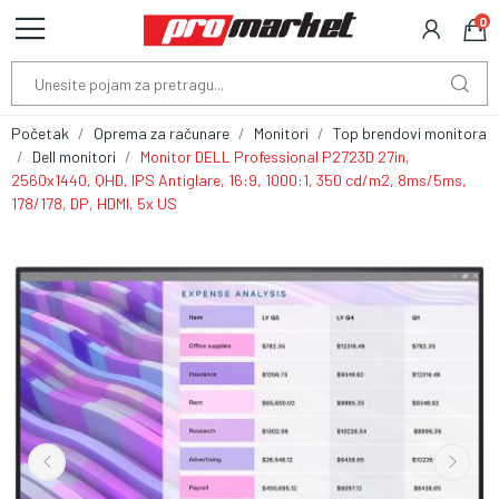
0
Početak
Oprema za računare
Monitori
Top brendovi monitora
Dell monitori
Monitor DELL Professional P2723D 27in,
2560x1440, QHD, IPS Antiglare, 16:9, 1000:1, 350 cd/m2, 8ms/5ms,
178/178, DP, HDMI, 5x US