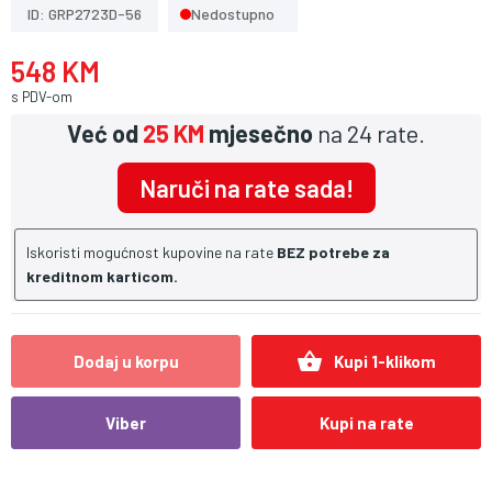
ID: GRP2723D-56
Nedostupno
548 KM
s PDV-om
Već od
25 KM
mjesečno
na 24 rate.
Naruči na rate sada!
Iskoristi mogućnost kupovine na rate
BEZ potrebe za
kreditnom karticom.
shopping_basket
Dodaj u korpu
Kupi 1-klikom
Viber
Kupi na rate