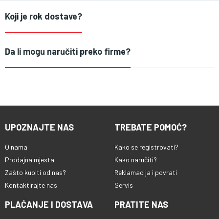
Koji je rok dostave?
Da li mogu naručiti preko firme?
UPOZNAJTE NAS
TREBATE POMOĆ?
O nama
Kako se registrovati?
Prodajna mjesta
Kako naručiti?
Zašto kupiti od nas?
Reklamacija i povrati
Kontaktirajte nas
Servis
PLAĆANJE I DOSTAVA
PRATITE NAS