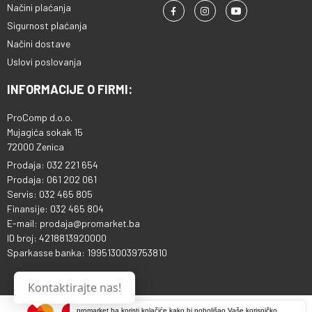
Načini plaćanja
Sigurnost plaćanja
Načini dostave
Uslovi poslovanja
INFORMACIJE O FIRMI:
ProComp d.o.o.
Mujagića sokak 15
72000 Zenica
Prodaja: 032 221 654
Prodaja: 061 202 061
Servis: 032 465 805
Finansije: 032 465 804
E-mail: prodaja@promarket.ba
ID broj: 4218813920000
Sparkasse banka: 1995130039753810
Kontaktirajte nas!
promarket.ba koristi kolačiće kako bi poboljšao Vaše korisničko