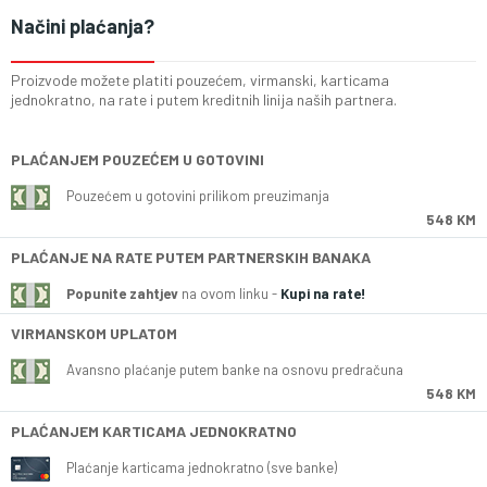
Načini plaćanja?
Proizvode možete platiti pouzećem, virmanski, karticama
jednokratno, na rate i putem kreditnih linija naših partnera.
PLAĆANJEM POUZEĆEM U GOTOVINI
Pouzećem u gotovini prilikom preuzimanja
548 KM
PLAĆANJE NA RATE PUTEM PARTNERSKIH BANAKA
Popunite zahtjev
na ovom linku -
Kupi na rate!
VIRMANSKOM UPLATOM
Avansno plaćanje putem banke na osnovu predračuna
548 KM
PLAĆANJEM KARTICAMA JEDNOKRATNO
Plaćanje karticama jednokratno (sve banke)