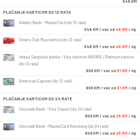
548 KM
PLAĆANJE KARTICOM DO 12 RATA
Addiko Bank - MasterCard (do 12 rata)
548
KM
/ već od
46 KM
/ mj.
Diners Club Plus kartica (do 12 rata)
548
KM
/ već od
46 KM
/ mj.
Intesa Sanpaolo banka - Visa electron INSPIRE i Platinum kartica
(do 12 rata)
609
KM
/ već od
51 KM
/ mj.
American Express (do 12 rata)
609
KM
/ već od
51 KM
/ mj.
PLAĆANJE KARTICOM DO 24 RATE
Unicredit Bank - Visa Classic (do 24 rate)
609
KM
/ već od
25 KM
/ mj.
Unicredit Bank - MasterCard Revolving (do 24 rate)
609
KM
/ već od
25 KM
/ mj.