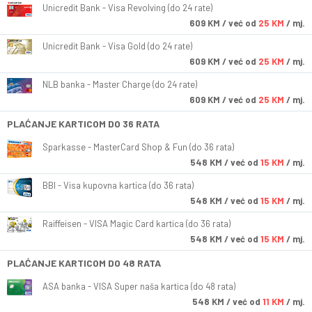
Unicredit Bank - Visa Revolving (do 24 rate)
609
KM
/ već od
25 KM
/ mj.
Unicredit Bank - Visa Gold (do 24 rate)
609
KM
/ već od
25 KM
/ mj.
NLB banka - Master Charge (do 24 rate)
609
KM
/ već od
25 KM
/ mj.
PLAĆANJE KARTICOM DO 36 RATA
Sparkasse - MasterCard Shop & Fun (do 36 rata)
548
KM
/ već od
15 KM
/ mj.
BBI - Visa kupovna kartica (do 36 rata)
548
KM
/ već od
15 KM
/ mj.
Raiffeisen - VISA Magic Card kartica (do 36 rata)
548
KM
/ već od
15 KM
/ mj.
PLAĆANJE KARTICOM DO 48 RATA
ASA banka - VISA Super naša kartica (do 48 rata)
548
KM
/ već od
11 KM
/ mj.