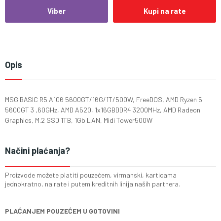
Viber
Kupi na rate
Opis
MSG BASIC R5 A106 5600GT/16G/1T/500W, FreeDOS, AMD Ryzen 5
5600GT 3 ,60GHz, AMD A520, 1x16GBDDR4 3200MHz, AMD Radeon
Graphics, M.2 SSD 1TB, 1Gb LAN, Midi Tower500W
Načini plaćanja?
Proizvode možete platiti pouzećem, virmanski, karticama
jednokratno, na rate i putem kreditnih linija naših partnera.
PLAĆANJEM POUZEĆEM U GOTOVINI