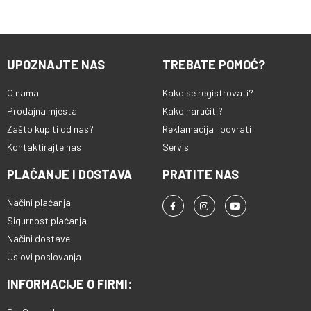
UPOZNAJTE NAS
TREBATE POMOĆ?
O nama
Kako se registrovati?
Prodajna mjesta
Kako naručiti?
Zašto kupiti od nas?
Reklamacija i povrati
Kontaktirajte nas
Servis
PLAĆANJE I DOSTAVA
PRATITE NAS
Načini plaćanja
Sigurnost plaćanja
Načini dostave
Uslovi poslovanja
INFORMACIJE O FIRMI: