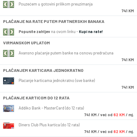
Pouzećem u gotovini prilikom preuzimanja
741 KM
PLAĆANJE NA RATE PUTEM PARTNERSKIH BANAKA
Popunite zahtjev
na ovom linku -
Kupi na rate!
VIRMANSKOM UPLATOM
Avansno plaćanje putem banke na osnovu predračuna
741 KM
PLAĆANJEM KARTICAMA JEDNOKRATNO
Plaćanje karticama jednokratno (sve banke)
741 KM
PLAĆANJE KARTICOM DO 12 RATA
Addiko Bank - MasterCard (do 12 rata)
741
KM
/ već od
62 KM
/ mj.
Diners Club Plus kartica (do 12 rata)
741
KM
/ već od
62 KM
/ mj.