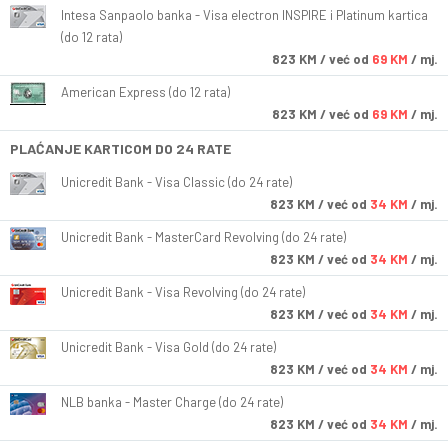
Intesa Sanpaolo banka - Visa electron INSPIRE i Platinum kartica
(do 12 rata)
823
KM
/ već od
69 KM
/ mj.
American Express (do 12 rata)
823
KM
/ već od
69 KM
/ mj.
PLAĆANJE KARTICOM DO 24 RATE
Unicredit Bank - Visa Classic (do 24 rate)
823
KM
/ već od
34 KM
/ mj.
Unicredit Bank - MasterCard Revolving (do 24 rate)
823
KM
/ već od
34 KM
/ mj.
Unicredit Bank - Visa Revolving (do 24 rate)
823
KM
/ već od
34 KM
/ mj.
Unicredit Bank - Visa Gold (do 24 rate)
823
KM
/ već od
34 KM
/ mj.
NLB banka - Master Charge (do 24 rate)
823
KM
/ već od
34 KM
/ mj.