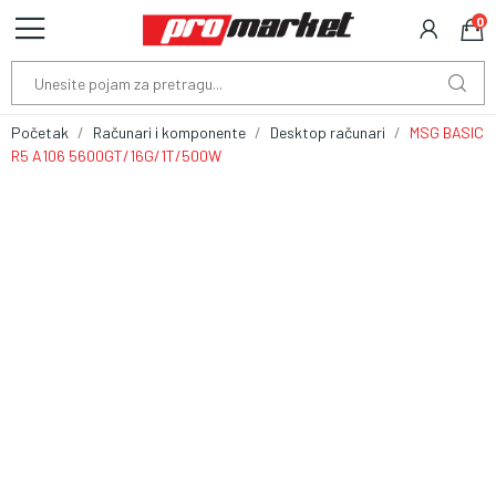
0
Početak
Računari i komponente
Desktop računari
MSG BASIC
R5 A106 5600GT/16G/1T/500W