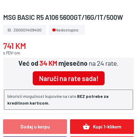
MSG BASIC R5 A106 5600GT/16G/1T/500W
ID: ZG0001409400
Nedostupno
741 KM
s PDV-om
Već od
34 KM
mjesečno
na 24 rate.
Naruči na rate sada!
Iskoristi mogućnost kupovine na rate
BEZ potrebe za
kreditnom karticom.
shopping_basket
Dodaj u korpu
Kupi 1-klikom