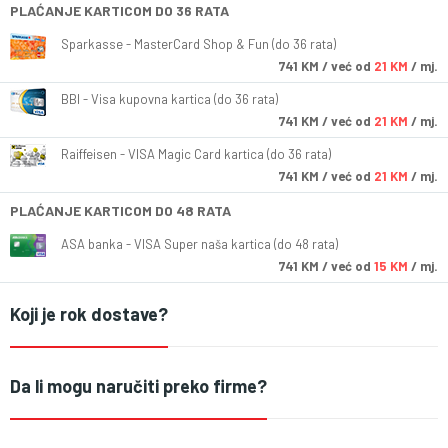
PLAĆANJE KARTICOM DO 36 RATA
Sparkasse - MasterCard Shop & Fun (do 36 rata)
741
KM
/ već od
21 KM
/ mj.
BBI - Visa kupovna kartica (do 36 rata)
741
KM
/ već od
21 KM
/ mj.
Raiffeisen - VISA Magic Card kartica (do 36 rata)
741
KM
/ već od
21 KM
/ mj.
PLAĆANJE KARTICOM DO 48 RATA
ASA banka - VISA Super naša kartica (do 48 rata)
741
KM
/ već od
15 KM
/ mj.
Koji je rok dostave?
Da li mogu naručiti preko firme?