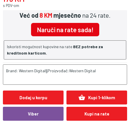
s PDV-om
Već od
8 KM
mjesečno
na 24 rate.
Naruči na rate sada!
Iskoristi mogućnost kupovine na rate
BEZ potrebe za
kreditnom karticom.
Brand: Western Digital§Proizvođač:Western Digital
shopping_basket
Dodaj u korpu
Kupi 1-klikom
Viber
Kupi na rate