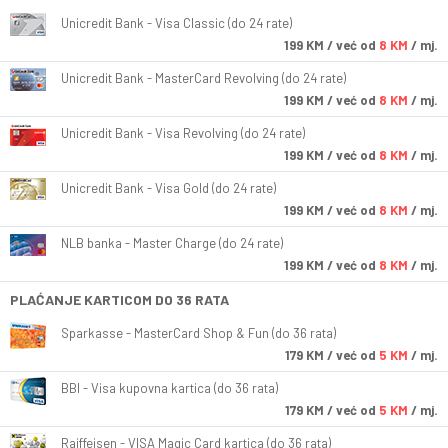
Unicredit Bank - Visa Classic (do 24 rate)
199
KM
/ već od
8 KM
/ mj.
Unicredit Bank - MasterCard Revolving (do 24 rate)
199
KM
/ već od
8 KM
/ mj.
Unicredit Bank - Visa Revolving (do 24 rate)
199
KM
/ već od
8 KM
/ mj.
Unicredit Bank - Visa Gold (do 24 rate)
199
KM
/ već od
8 KM
/ mj.
NLB banka - Master Charge (do 24 rate)
199
KM
/ već od
8 KM
/ mj.
PLAĆANJE KARTICOM DO 36 RATA
Sparkasse - MasterCard Shop & Fun (do 36 rata)
179
KM
/ već od
5 KM
/ mj.
BBI - Visa kupovna kartica (do 36 rata)
179
KM
/ već od
5 KM
/ mj.
Raiffeisen - VISA Magic Card kartica (do 36 rata)