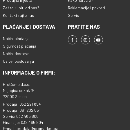
Prodajna mjesta
Kako naručiti?
Zašto kupiti od nas?
Reklamacija i povrati
Kontaktirajte nas
Servis
PLAĆANJE I DOSTAVA
PRATITE NAS
Načini plaćanja
Sigurnost plaćanja
Načini dostave
Uslovi poslovanja
INFORMACIJE O FIRMI:
ProComp d.o.o.
Mujagića sokak 15
72000 Zenica
Prodaja: 032 221 654
Prodaja: 061 202 061
Servis: 032 465 805
Finansije: 032 465 804
E-mail: prodaja@promarket.ba