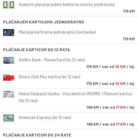
Avansno plaćanje putem banke na osnovu predračuna
179 KM
PLAĆANJEM KARTICAMA JEDNOKRATNO
Plaćanje karticama jednokratno (sve banke)
179 KM
PLAĆANJE KARTICOM DO 12 RATA
Addiko Bank - MasterCard (do 12 rata)
179
KM
/ već od
15 KM
/ mj.
Diners Club Plus kartica (do 12 rata)
179
KM
/ već od
15 KM
/ mj.
Intesa Sanpaolo banka - Visa electron INSPIRE i Platinum kartica
(do 12 rata)
199
KM
/ već od
17 KM
/ mj.
American Express (do 12 rata)
199
KM
/ već od
17 KM
/ mj.
PLAĆANJE KARTICOM DO 24 RATE