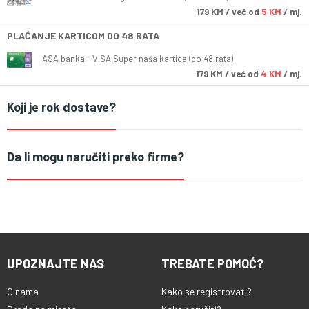
179
KM
/ već od
5 KM
/ mj.
PLAĆANJE KARTICOM DO 48 RATA
ASA banka - VISA Super naša kartica (do 48 rata)
179
KM
/ već od
4 KM
/ mj.
Koji je rok dostave?
Da li mogu naručiti preko firme?
UPOZNAJTE NAS
TREBATE POMOĆ?
O nama
Kako se registrovati?