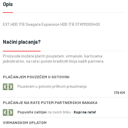
Opis
EXT.HDD 1TB Seagate Expansion HDD 1TB STKM1000400
Načini plaćanja?
Proizvode možete platiti pouzećem, virmanski, karticama
jednokratno, na rate i putem kreditnih linija naših partnera.
PLAĆANJEM POUZEĆEM U GOTOVINI
Pouzećem u gotovini prilikom preuzimanja
179 KM
PLAĆANJE NA RATE PUTEM PARTNERSKIH BANAKA
Popunite zahtjev
na ovom linku -
Kupi na rate!
VIRMANSKOM UPLATOM