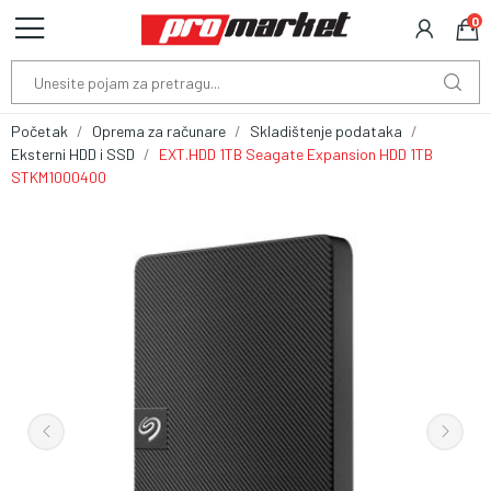
0
Početak
Oprema za računare
Skladištenje podataka
Eksterni HDD i SSD
EXT.HDD 1TB Seagate Expansion HDD 1TB
STKM1000400