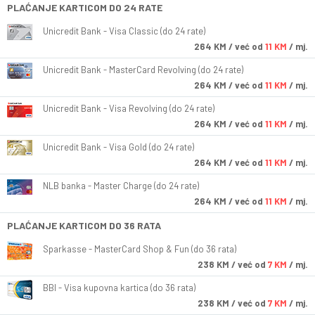
PLAĆANJE KARTICOM DO 24 RATE
Unicredit Bank - Visa Classic (do 24 rate)
264
KM
/ već od
11 KM
/ mj.
Unicredit Bank - MasterCard Revolving (do 24 rate)
264
KM
/ već od
11 KM
/ mj.
Unicredit Bank - Visa Revolving (do 24 rate)
264
KM
/ već od
11 KM
/ mj.
Unicredit Bank - Visa Gold (do 24 rate)
264
KM
/ već od
11 KM
/ mj.
NLB banka - Master Charge (do 24 rate)
264
KM
/ već od
11 KM
/ mj.
PLAĆANJE KARTICOM DO 36 RATA
Sparkasse - MasterCard Shop & Fun (do 36 rata)
238
KM
/ već od
7 KM
/ mj.
BBI - Visa kupovna kartica (do 36 rata)
238
KM
/ već od
7 KM
/ mj.