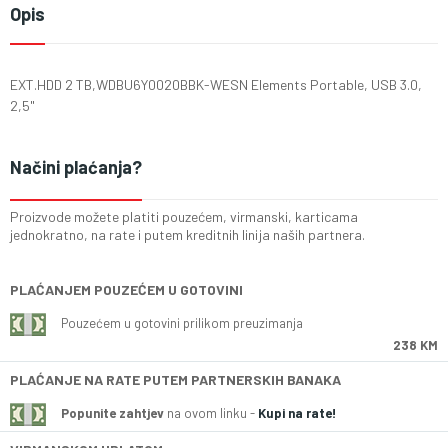
Opis
EXT.HDD 2 TB,WDBU6Y0020BBK-WESN Elements Portable, USB 3.0,
2,5"
Načini plaćanja?
Proizvode možete platiti pouzećem, virmanski, karticama
jednokratno, na rate i putem kreditnih linija naših partnera.
PLAĆANJEM POUZEĆEM U GOTOVINI
Pouzećem u gotovini prilikom preuzimanja
238 KM
PLAĆANJE NA RATE PUTEM PARTNERSKIH BANAKA
Popunite zahtjev
na ovom linku -
Kupi na rate!