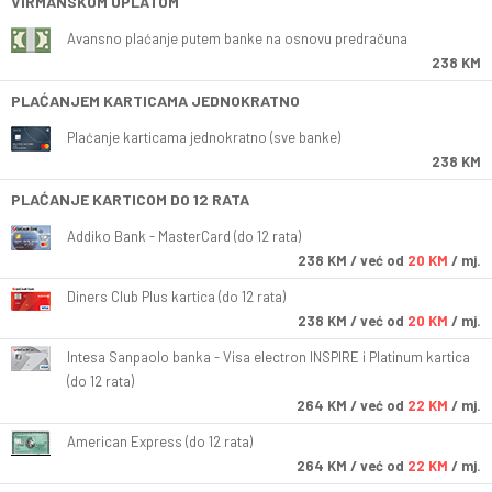
VIRMANSKOM UPLATOM
Avansno plaćanje putem banke na osnovu predračuna
238 KM
PLAĆANJEM KARTICAMA JEDNOKRATNO
Plaćanje karticama jednokratno (sve banke)
238 KM
PLAĆANJE KARTICOM DO 12 RATA
Addiko Bank - MasterCard (do 12 rata)
238
KM
/ već od
20 KM
/ mj.
Diners Club Plus kartica (do 12 rata)
238
KM
/ već od
20 KM
/ mj.
Intesa Sanpaolo banka - Visa electron INSPIRE i Platinum kartica
(do 12 rata)
264
KM
/ već od
22 KM
/ mj.
American Express (do 12 rata)
264
KM
/ već od
22 KM
/ mj.