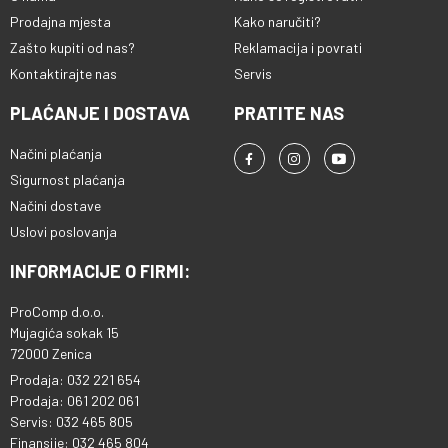
Prodajna mjesta
Kako naručiti?
Zašto kupiti od nas?
Reklamacija i povrati
Kontaktirajte nas
Servis
PLAĆANJE I DOSTAVA
PRATITE NAS
Načini plaćanja
Sigurnost plaćanja
Načini dostave
Uslovi poslovanja
INFORMACIJE O FIRMI:
ProComp d.o.o.
Mujagića sokak 15
72000 Zenica
Prodaja: 032 221 654
Prodaja: 061 202 061
Servis: 032 465 805
Finansije: 032 465 804