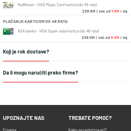
Raiffeisen - VISA Magic Card kartica (do 36 rata)
238
KM
/ već od
7 KM
/ mj.
PLAĆANJE KARTICOM DO 48 RATA
ASA banka - VISA Super naša kartica (do 48 rata)
238
KM
/ već od
5 KM
/ mj.
Koji je rok dostave?
Da li mogu naručiti preko firme?
UPOZNAJTE NAS
TREBATE POMOĆ?
O nama
Kako se registrovati?