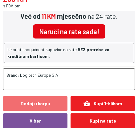
s PDV-om
Već od
11 KM
mjesečno
na 24 rate.
Naruči na rate sada!
Iskoristi mogućnost kupovine na rate
BEZ potrebe za
kreditnom karticom.
Brand: Logitech Europe S.A
shopping_basket
Dodaj u korpu
Kupi 1-klikom
Viber
Kupi na rate