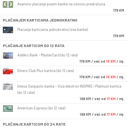
Avansno plaćanje putem banke na osnovu predračuna
179 KM
PLAĆANJEM KARTICAMA JEDNOKRATNO
Plaćanje karticama jednokratno (sve banke)
179 KM
PLAĆANJE KARTICOM DO 12 RATA
Addiko Bank - MasterCard (do 12 rata)
179
KM
/ već od
15 KM
/ mj.
Diners Club Plus kartica (do 12 rata)
179
KM
/ već od
15 KM
/ mj.
Intesa Sanpaolo banka - Visa electron INSPIRE i Platinum kartica
(do 12 rata)
199
KM
/ već od
17 KM
/ mj.
American Express (do 12 rata)
199
KM
/ već od
17 KM
/ mj.
PLAĆANJE KARTICOM DO 24 RATE