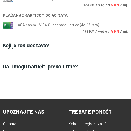
179
KM
/ već od
5 KM
/ mj.
PLAĆANJE KARTICOM DO 48 RATA
ASA banka - VISA Super naša kartica (do 48 rata)
179
KM
/ već od
4 KM
/ mj.
Koji je rok dostave?
Da li mogu naručiti preko firme?
UPOZNAJTE NAS
TREBATE POMOĆ?
O nama
Kako se registrovati?