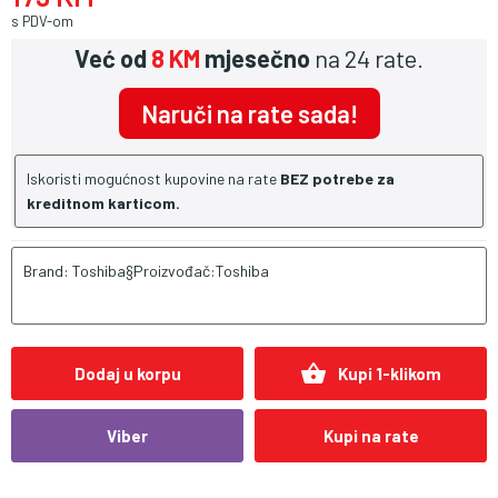
s PDV-om
Već od
8 KM
mjesečno
na 24 rate.
Naruči na rate sada!
Iskoristi mogućnost kupovine na rate
BEZ potrebe za
kreditnom karticom.
Brand: Toshiba§Proizvođač:Toshiba
shopping_basket
Dodaj u korpu
Kupi 1-klikom
Viber
Kupi na rate