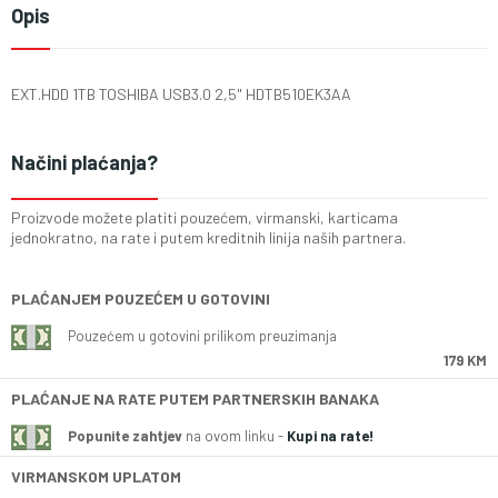
Opis
EXT.HDD 1TB TOSHIBA USB3.0 2,5" HDTB510EK3AA
Načini plaćanja?
Proizvode možete platiti pouzećem, virmanski, karticama
jednokratno, na rate i putem kreditnih linija naših partnera.
PLAĆANJEM POUZEĆEM U GOTOVINI
Pouzećem u gotovini prilikom preuzimanja
179 KM
PLAĆANJE NA RATE PUTEM PARTNERSKIH BANAKA
Popunite zahtjev
na ovom linku -
Kupi na rate!
VIRMANSKOM UPLATOM