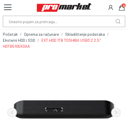
0
Početak
Oprema za računare
Skladištenje podataka
Eksterni HDD i SSD
EXT.HDD 1TB TOSHIBA USB3.2 2,5"
HDTB510EK3AA