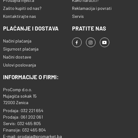
Prodajna mjesta
Kako naručiti?
Zašto kupiti od nas?
Reklamacija i povrati
Kontaktirajte nas
Servis
PLAĆANJE I DOSTAVA
PRATITE NAS
Načini plaćanja
Sigurnost plaćanja
Načini dostave
Uslovi poslovanja
INFORMACIJE O FIRMI:
ProComp d.o.o.
Mujagića sokak 15
72000 Zenica
Prodaja: 032 221 654
Prodaja: 061 202 061
Servis: 032 465 805
Finansije: 032 465 804
E-mail: prodaja@promarket.ba