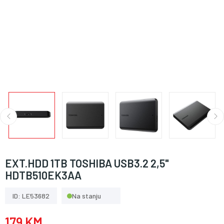
EXT.HDD 1TB TOSHIBA USB3.2 2,5"
HDTB510EK3AA
ID: LE53682
Na stanju
179 KM