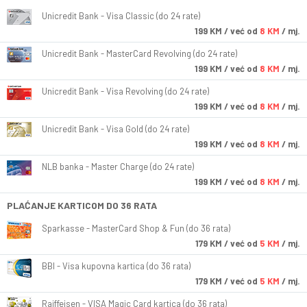
Unicredit Bank - Visa Classic (do 24 rate)
199
KM
/ već od
8 KM
/ mj.
Unicredit Bank - MasterCard Revolving (do 24 rate)
199
KM
/ već od
8 KM
/ mj.
Unicredit Bank - Visa Revolving (do 24 rate)
199
KM
/ već od
8 KM
/ mj.
Unicredit Bank - Visa Gold (do 24 rate)
199
KM
/ već od
8 KM
/ mj.
NLB banka - Master Charge (do 24 rate)
199
KM
/ već od
8 KM
/ mj.
PLAĆANJE KARTICOM DO 36 RATA
Sparkasse - MasterCard Shop & Fun (do 36 rata)
179
KM
/ već od
5 KM
/ mj.
BBI - Visa kupovna kartica (do 36 rata)
179
KM
/ već od
5 KM
/ mj.
Raiffeisen - VISA Magic Card kartica (do 36 rata)