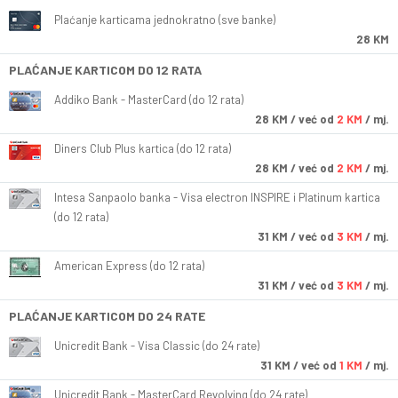
Plaćanje karticama jednokratno (sve banke)
28 KM
PLAĆANJE KARTICOM DO 12 RATA
Addiko Bank - MasterCard (do 12 rata)
28
KM
/ već od
2 KM
/ mj.
Diners Club Plus kartica (do 12 rata)
28
KM
/ već od
2 KM
/ mj.
Intesa Sanpaolo banka - Visa electron INSPIRE i Platinum kartica
(do 12 rata)
31
KM
/ već od
3 KM
/ mj.
American Express (do 12 rata)
31
KM
/ već od
3 KM
/ mj.
PLAĆANJE KARTICOM DO 24 RATE
Unicredit Bank - Visa Classic (do 24 rate)
31
KM
/ već od
1 KM
/ mj.
Unicredit Bank - MasterCard Revolving (do 24 rate)