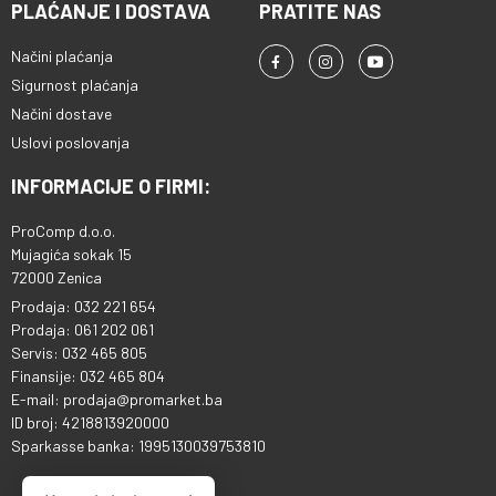
PLAĆANJE I DOSTAVA
PRATITE NAS
Načini plaćanja
Sigurnost plaćanja
Načini dostave
Uslovi poslovanja
INFORMACIJE O FIRMI:
ProComp d.o.o.
Mujagića sokak 15
72000 Zenica
Prodaja: 032 221 654
Prodaja: 061 202 061
Servis: 032 465 805
Finansije: 032 465 804
E-mail: prodaja@promarket.ba
ID broj: 4218813920000
Sparkasse banka: 1995130039753810