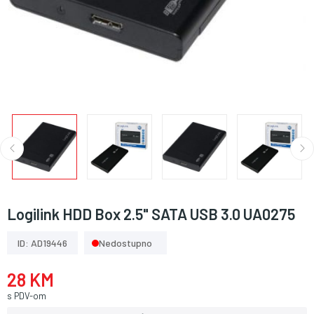
Logilink HDD Box 2.5" SATA USB 3.0 UA0275
ID: AD19446
Nedostupno
28 KM
s PDV-om