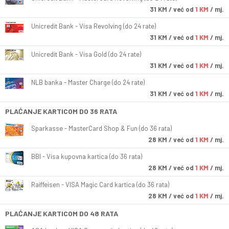
31
KM
/ već od
1 KM
/ mj.
Unicredit Bank - Visa Revolving (do 24 rate)
31
KM
/ već od
1 KM
/ mj.
Unicredit Bank - Visa Gold (do 24 rate)
31
KM
/ već od
1 KM
/ mj.
NLB banka - Master Charge (do 24 rate)
31
KM
/ već od
1 KM
/ mj.
PLAĆANJE KARTICOM DO 36 RATA
Sparkasse - MasterCard Shop & Fun (do 36 rata)
28
KM
/ već od
1 KM
/ mj.
BBI - Visa kupovna kartica (do 36 rata)
28
KM
/ već od
1 KM
/ mj.
Raiffeisen - VISA Magic Card kartica (do 36 rata)
28
KM
/ već od
1 KM
/ mj.
PLAĆANJE KARTICOM DO 48 RATA