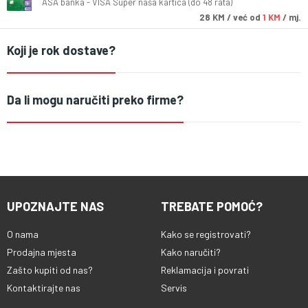
ASA banka - VISA Super naša kartica (do 48 rata)
28
KM
/ već od
1 KM
/ mj.
Koji je rok dostave?
Da li mogu naručiti preko firme?
UPOZNAJTE NAS
TREBATE POMOĆ?
O nama
Kako se registrovati?
Prodajna mjesta
Kako naručiti?
Zašto kupiti od nas?
Reklamacija i povrati
Kontaktirajte nas
Servis