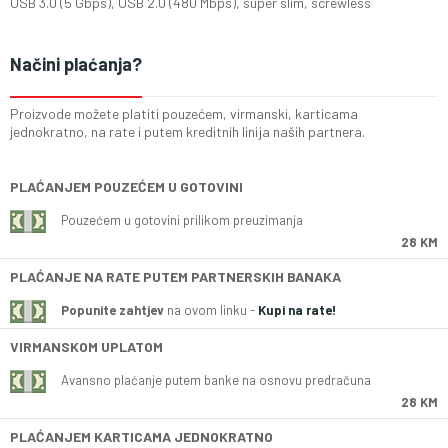
USB 3.0 (5 Gbps), USB 2.0 (480 Mbps), super slim, screwless
Načini plaćanja?
Proizvode možete platiti pouzećem, virmanski, karticama
jednokratno, na rate i putem kreditnih linija naših partnera.
PLAĆANJEM POUZEĆEM U GOTOVINI
Pouzećem u gotovini prilikom preuzimanja
28 KM
PLAĆANJE NA RATE PUTEM PARTNERSKIH BANAKA
Popunite zahtjev
na ovom linku -
Kupi na rate!
VIRMANSKOM UPLATOM
Avansno plaćanje putem banke na osnovu predračuna
28 KM
PLAĆANJEM KARTICAMA JEDNOKRATNO