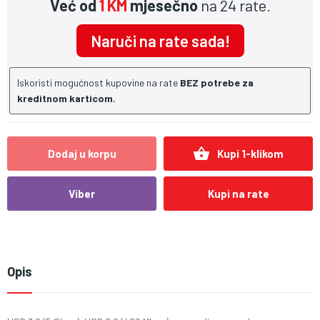
Već od
1 KM
mjesečno
na 24 rate.
Naruči na rate sada!
Iskoristi mogućnost kupovine na rate
BEZ potrebe za
kreditnom karticom.
shopping_basket
Dodaj u korpu
Kupi 1-klikom
Viber
Kupi na rate
Opis