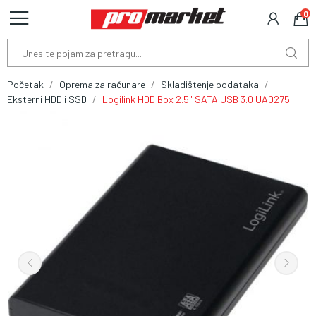
0
Početak
Oprema za računare
Skladištenje podataka
Eksterni HDD i SSD
Logilink HDD Box 2.5" SATA USB 3.0 UA0275