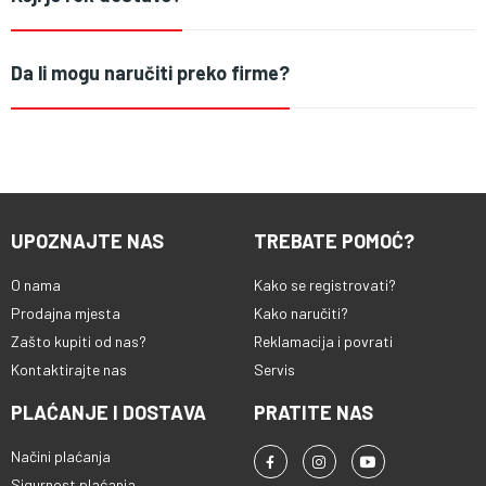
Da li mogu naručiti preko firme?
UPOZNAJTE NAS
TREBATE POMOĆ?
O nama
Kako se registrovati?
Prodajna mjesta
Kako naručiti?
Zašto kupiti od nas?
Reklamacija i povrati
Kontaktirajte nas
Servis
PLAĆANJE I DOSTAVA
PRATITE NAS
Načini plaćanja
Sigurnost plaćanja