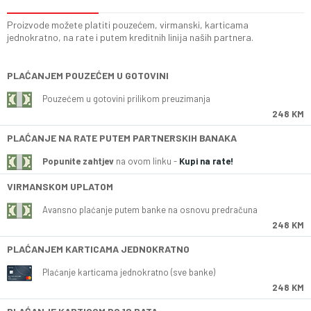
Proizvode možete platiti pouzećem, virmanski, karticama
jednokratno, na rate i putem kreditnih linija naših partnera.
PLAĆANJEM POUZEĆEM U GOTOVINI
Pouzećem u gotovini prilikom preuzimanja
248 KM
PLAĆANJE NA RATE PUTEM PARTNERSKIH BANAKA
Popunite zahtjev
na ovom linku -
Kupi na rate!
VIRMANSKOM UPLATOM
Avansno plaćanje putem banke na osnovu predračuna
248 KM
PLAĆANJEM KARTICAMA JEDNOKRATNO
Plaćanje karticama jednokratno (sve banke)
248 KM