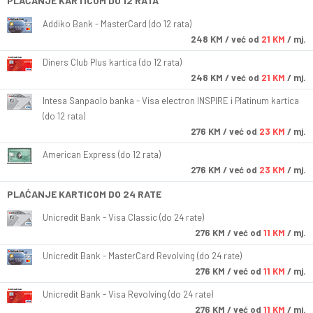
PLAĆANJE KARTICOM DO 12 RATA
Addiko Bank - MasterCard (do 12 rata)
248
KM
/ već od
21 KM
/ mj.
Diners Club Plus kartica (do 12 rata)
248
KM
/ već od
21 KM
/ mj.
Intesa Sanpaolo banka - Visa electron INSPIRE i Platinum kartica
(do 12 rata)
276
KM
/ već od
23 KM
/ mj.
American Express (do 12 rata)
276
KM
/ već od
23 KM
/ mj.
PLAĆANJE KARTICOM DO 24 RATE
Unicredit Bank - Visa Classic (do 24 rate)
276
KM
/ već od
11 KM
/ mj.
Unicredit Bank - MasterCard Revolving (do 24 rate)
276
KM
/ već od
11 KM
/ mj.
Unicredit Bank - Visa Revolving (do 24 rate)
276
KM
/ već od
11 KM
/ mj.