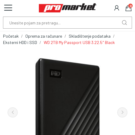
0
Početak
Oprema za računare
Skladištenje podataka
Eksterni HDD i SSD
WD 2TB My Passport USB 3.22.5" Black