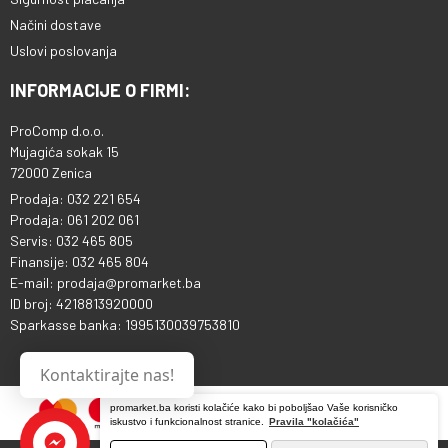
Načini dostave
Uslovi poslovanja
INFORMACIJE O FIRMI:
ProComp d.o.o.
Mujagića sokak 15
72000 Zenica
Prodaja: 032 221 654
Prodaja: 061 202 061
Servis: 032 465 805
Finansije: 032 465 804
E-mail: prodaja@promarket.ba
ID broj: 4218813920000
Sparkasse banka: 1995130039753810
Kontaktirajte nas!
promarket.ba koristi kolačiće kako bi poboljšao Vaše korisničko
iskustvo i funkcionalnost stranice.
Pravila "kolačića"