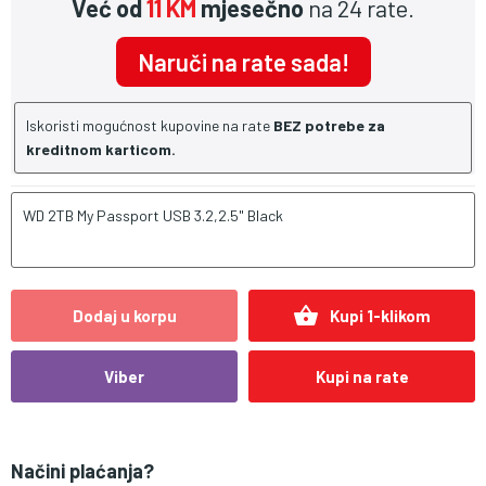
Već od
11 KM
mjesečno
na 24 rate.
Naruči na rate sada!
Iskoristi mogućnost kupovine na rate
BEZ potrebe za
kreditnom karticom.
WD 2TB My Passport USB 3.2,2.5" Black
shopping_basket
Dodaj u korpu
Kupi 1-klikom
Viber
Kupi na rate
Načini plaćanja?