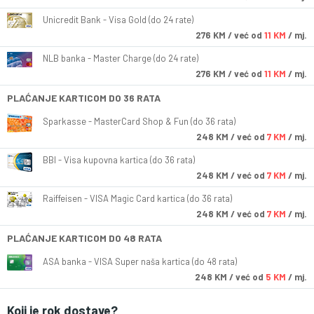
Unicredit Bank - Visa Gold (do 24 rate)
276
KM
/ već od
11 KM
/ mj.
NLB banka - Master Charge (do 24 rate)
276
KM
/ već od
11 KM
/ mj.
PLAĆANJE KARTICOM DO 36 RATA
Sparkasse - MasterCard Shop & Fun (do 36 rata)
248
KM
/ već od
7 KM
/ mj.
BBI - Visa kupovna kartica (do 36 rata)
248
KM
/ već od
7 KM
/ mj.
Raiffeisen - VISA Magic Card kartica (do 36 rata)
248
KM
/ već od
7 KM
/ mj.
PLAĆANJE KARTICOM DO 48 RATA
ASA banka - VISA Super naša kartica (do 48 rata)
248
KM
/ već od
5 KM
/ mj.
Koji je rok dostave?