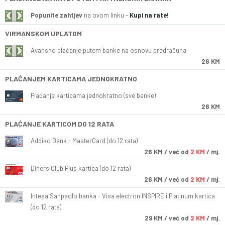
Popunite zahtjev
na ovom linku -
Kupi na rate!
VIRMANSKOM UPLATOM
Avansno plaćanje putem banke na osnovu predračuna
26 KM
PLAĆANJEM KARTICAMA JEDNOKRATNO
Plaćanje karticama jednokratno (sve banke)
26 KM
PLAĆANJE KARTICOM DO 12 RATA
Addiko Bank - MasterCard (do 12 rata)
26
KM
/ već od
2 KM
/ mj.
Diners Club Plus kartica (do 12 rata)
26
KM
/ već od
2 KM
/ mj.
Intesa Sanpaolo banka - Visa electron INSPIRE i Platinum kartica
(do 12 rata)
29
KM
/ već od
2 KM
/ mj.