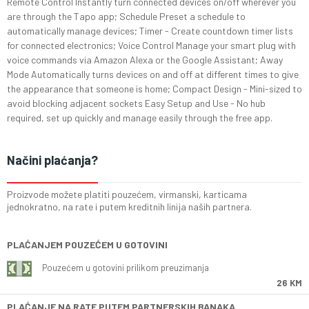
Remote Control Instantly turn connected devices on/off wherever you
are through the Tapo app; Schedule Preset a schedule to
automatically manage devices; Timer - Create countdown timer lists
for connected electronics; Voice Control Manage your smart plug with
voice commands via Amazon Alexa or the Google Assistant; Away
Mode Automatically turns devices on and off at different times to give
the appearance that someone is home; Compact Design - Mini-sized to
avoid blocking adjacent sockets Easy Setup and Use - No hub
required, set up quickly and manage easily through the free app.
Načini plaćanja?
Proizvode možete platiti pouzećem, virmanski, karticama
jednokratno, na rate i putem kreditnih linija naših partnera.
PLAĆANJEM POUZEĆEM U GOTOVINI
Pouzećem u gotovini prilikom preuzimanja
26 KM
PLAĆANJE NA RATE PUTEM PARTNERSKIH BANAKA