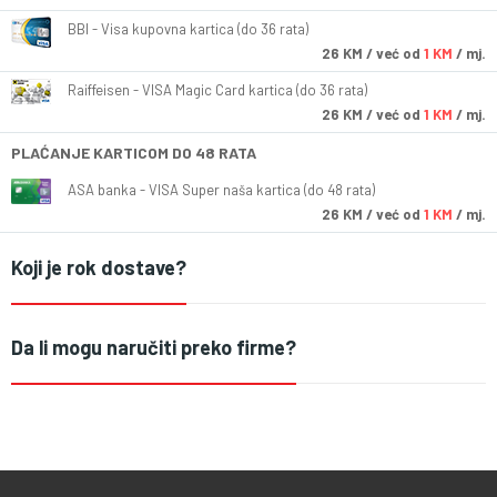
BBI - Visa kupovna kartica (do 36 rata)
26
KM
/ već od
1 KM
/ mj.
Raiffeisen - VISA Magic Card kartica (do 36 rata)
26
KM
/ već od
1 KM
/ mj.
PLAĆANJE KARTICOM DO 48 RATA
ASA banka - VISA Super naša kartica (do 48 rata)
26
KM
/ već od
1 KM
/ mj.
Koji je rok dostave?
Da li mogu naručiti preko firme?