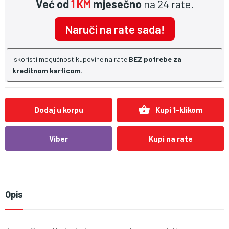
Već od
1 KM
mjesečno
na 24 rate.
Naruči na rate sada!
Iskoristi mogućnost kupovine na rate
BEZ potrebe za
kreditnom karticom.
shopping_basket
Dodaj u korpu
Kupi 1-klikom
Viber
Kupi na rate
Opis