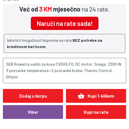
Već od
3 KM
mjesečno
na 24 rate.
Naruči na rate sada!
Iskoristi mogućnost kupovine na rate
BEZ potrebe za
kreditnom karticom.
SEB Rowenta sušilo za kosu CV591LF0, DC motor, Snaga: 2300 W,
3 postavke temperature i 2 postavke brzine, Thermo Control,
Difuzor
shopping_basket
Dodaj u korpu
Kupi 1-klikom
Viber
Kupi na rate