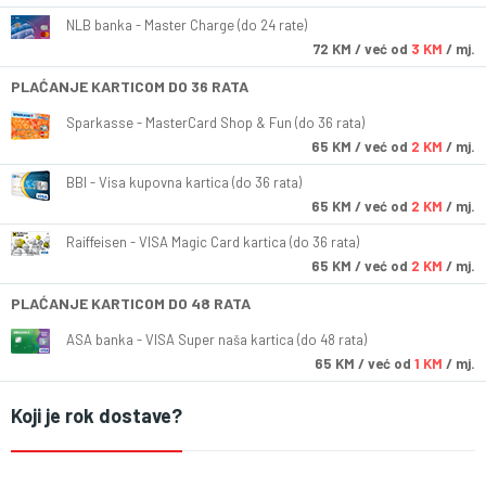
NLB banka - Master Charge (do 24 rate)
72
KM
/ već od
3 KM
/ mj.
PLAĆANJE KARTICOM DO 36 RATA
Sparkasse - MasterCard Shop & Fun (do 36 rata)
65
KM
/ već od
2 KM
/ mj.
BBI - Visa kupovna kartica (do 36 rata)
65
KM
/ već od
2 KM
/ mj.
Raiffeisen - VISA Magic Card kartica (do 36 rata)
65
KM
/ već od
2 KM
/ mj.
PLAĆANJE KARTICOM DO 48 RATA
ASA banka - VISA Super naša kartica (do 48 rata)
65
KM
/ već od
1 KM
/ mj.
Koji je rok dostave?