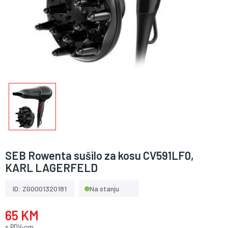
SEB Rowenta sušilo za kosu CV591LF0,
KARL LAGERFELD
ID: ZG0001320181
Na stanju
65 KM
s PDV-om