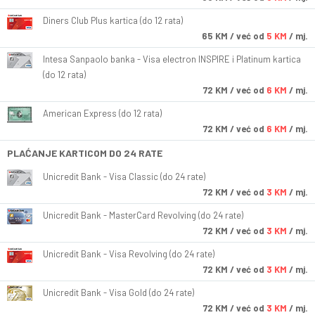
Diners Club Plus kartica (do 12 rata)
65
KM
/ već od
5 KM
/ mj.
Intesa Sanpaolo banka - Visa electron INSPIRE i Platinum kartica
(do 12 rata)
72
KM
/ već od
6 KM
/ mj.
American Express (do 12 rata)
72
KM
/ već od
6 KM
/ mj.
PLAĆANJE KARTICOM DO 24 RATE
Unicredit Bank - Visa Classic (do 24 rate)
72
KM
/ već od
3 KM
/ mj.
Unicredit Bank - MasterCard Revolving (do 24 rate)
72
KM
/ već od
3 KM
/ mj.
Unicredit Bank - Visa Revolving (do 24 rate)
72
KM
/ već od
3 KM
/ mj.
Unicredit Bank - Visa Gold (do 24 rate)
72
KM
/ već od
3 KM
/ mj.