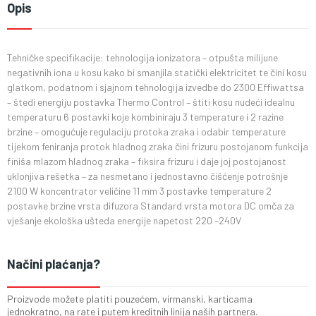
Opis
Tehničke specifikacije: tehnologija ionizatora – otpušta milijune
negativnih iona u kosu kako bi smanjila statički elektricitet te čini kosu
glatkom, podatnom i sjajnom tehnologija izvedbe do 2300 Effiwattsa
– štedi energiju postavka Thermo Control – štiti kosu nudeći idealnu
temperaturu 6 postavki koje kombiniraju 3 temperature i 2 razine
brzine – omogućuje regulaciju protoka zraka i odabir temperature
tijekom feniranja protok hladnog zraka čini frizuru postojanom funkcija
finiša mlazom hladnog zraka – fiksira frizuru i daje joj postojanost
uklonjiva rešetka – za nesmetano i jednostavno čišćenje potrošnje
2100 W koncentrator veličine 11 mm 3 postavke temperature 2
postavke brzine vrsta difuzora Standard vrsta motora DC omča za
vješanje ekološka ušteda energije napetost 220 –240V
Načini plaćanja?
Proizvode možete platiti pouzećem, virmanski, karticama
jednokratno, na rate i putem kreditnih linija naših partnera.