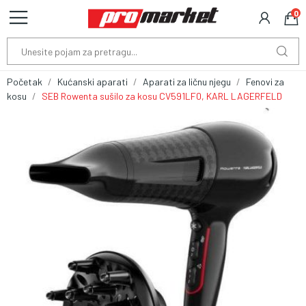
0
Početak
Kućanski aparati
Aparati za ličnu njegu
Fenovi za
kosu
SEB Rowenta sušilo za kosu CV591LF0, KARL LAGERFELD