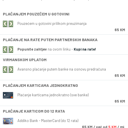
PLAĆANJEM POUZEĆEM U GOTOVINI
Pouzećem u gotovini prilikom preuzimanja
65 KM
PLAĆANJE NA RATE PUTEM PARTNERSKIH BANAKA
Popunite zahtjev
na ovom linku -
Kupi na rate!
VIRMANSKOM UPLATOM
Avansno plaćanje putem banke na osnovu predračuna
65 KM
PLAĆANJEM KARTICAMA JEDNOKRATNO
Plaćanje karticama jednokratno (sve banke)
65 KM
PLAĆANJE KARTICOM DO 12 RATA
Addiko Bank - MasterCard (do 12 rata)
65
KM
/ već od
5 KM
/ mj.