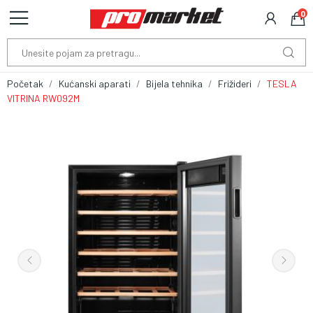
0
Početak
Kućanski aparati
Bijela tehnika
Frižideri
TESLA
VITRINA RW092M