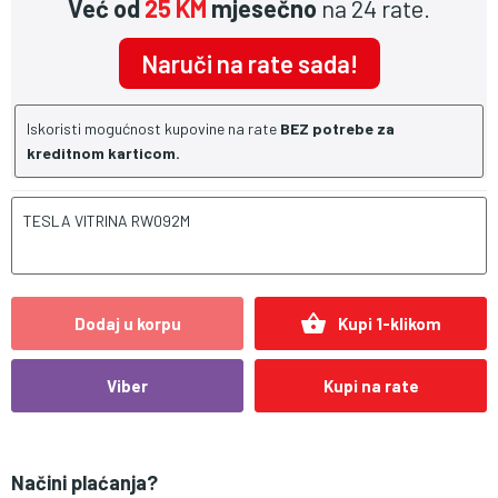
Već od
25 KM
mjesečno
na 24 rate.
Naruči na rate sada!
Iskoristi mogućnost kupovine na rate
BEZ potrebe za
kreditnom karticom.
TESLA VITRINA RW092M
shopping_basket
Dodaj u korpu
Kupi 1-klikom
Viber
Kupi na rate
Načini plaćanja?