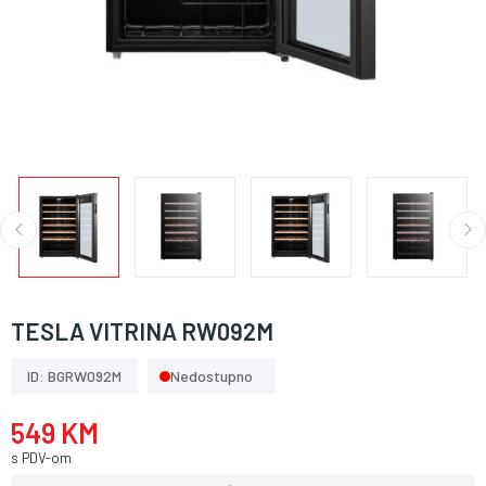
TESLA VITRINA RW092M
ID: BGRW092M
Nedostupno
549 KM
s PDV-om