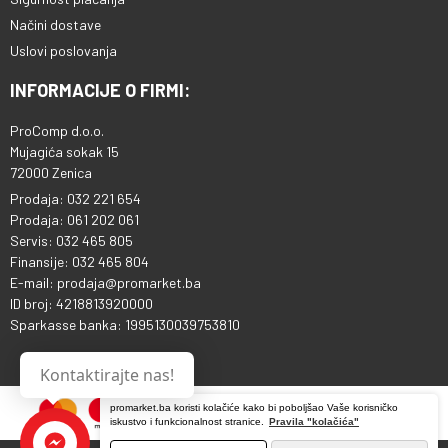
Načini dostave
Uslovi poslovanja
INFORMACIJE O FIRMI:
ProComp d.o.o.
Mujagića sokak 15
72000 Zenica
Prodaja: 032 221 654
Prodaja: 061 202 061
Servis: 032 465 805
Finansije: 032 465 804
E-mail: prodaja@promarket.ba
ID broj: 4218813920000
Sparkasse banka: 1995130039753810
Kontaktirajte nas!
promarket.ba koristi kolačiće kako bi poboljšao Vaše korisničko
iskustvo i funkcionalnost stranice.
Pravila "kolačića"