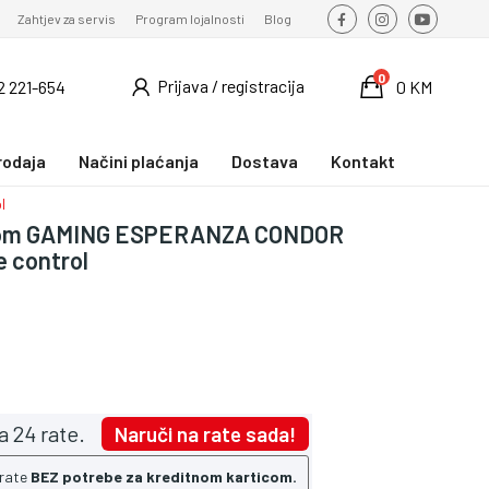
Zahtjev za servis
Program lojalnosti
Blog
0
Prijava / registracija
2 221-654
0 KM
rodaja
Načini plaćanja
Dostava
Kontakt
l
onom GAMING ESPERANZA CONDOR
 control
a 24 rate.
Naruči na rate sada!
 rate
BEZ potrebe za kreditnom karticom.