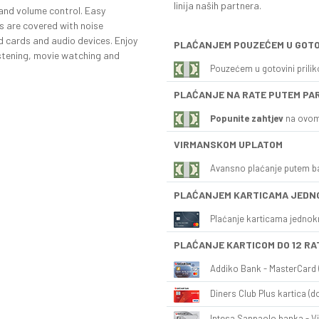
linija naših partnera.
and volume control. Easy
s are covered with noise
d cards and audio devices. Enjoy
PLAĆANJEM POUZEĆEM U GOTO
istening, movie watching and
Pouzećem u gotovini prili
PLAĆANJE NA RATE PUTEM PA
Popunite zahtjev
na ovom
VIRMANSKOM UPLATOM
Avansno plaćanje putem b
PLAĆANJEM KARTICAMA JEDN
Plaćanje karticama jednok
PLAĆANJE KARTICOM DO 12 RA
Addiko Bank - MasterCard (
Diners Club Plus kartica (do
Intesa Sanpaolo banka - Vi