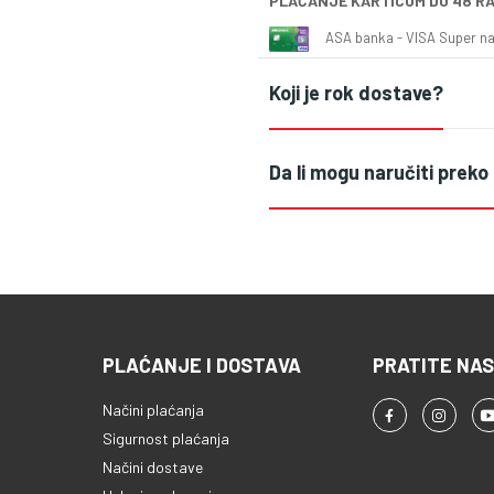
PLAĆANJE KARTICOM DO 48 R
ASA banka - VISA Super naš
Koji je rok dostave?
Da li mogu naručiti preko
PLAĆANJE I DOSTAVA
PRATITE NAS
Načini plaćanja
Sigurnost plaćanja
Načini dostave