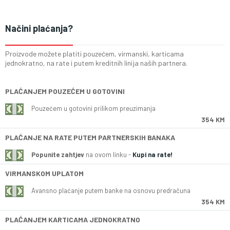
Načini plaćanja?
Proizvode možete platiti pouzećem, virmanski, karticama
jednokratno, na rate i putem kreditnih linija naših partnera.
PLAĆANJEM POUZEĆEM U GOTOVINI
Pouzećem u gotovini prilikom preuzimanja
354 KM
PLAĆANJE NA RATE PUTEM PARTNERSKIH BANAKA
Popunite zahtjev
na ovom linku -
Kupi na rate!
VIRMANSKOM UPLATOM
Avansno plaćanje putem banke na osnovu predračuna
354 KM
PLAĆANJEM KARTICAMA JEDNOKRATNO