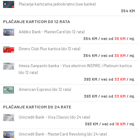
Plaćanje karticama jednokratno (sve banke)
354 KM
PLAĆANJE KARTICOM DO 12 RATA
Addiko Bank - MasterCard (do 12 rata)
354
KM
/ već od
30 KM
/ mj.
Diners Club Plus kartica (do 12 rata)
354
KM
/ već od
30 KM
/ mj.
Intesa Sanpaolo banka - Visa electron INSPIRE i Platinum kartica
(do 12 rata)
393
KM
/ već od
33 KM
/ mj.
American Express (do 12 rata)
393
KM
/ već od
33 KM
/ mj.
PLAĆANJE KARTICOM DO 24 RATE
Unicredit Bank - Visa Classic (do 24 rate)
393
KM
/ već od
16 KM
/ mj.
Unicredit Bank - MasterCard Revolving (do 24 rate)