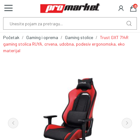
0
Početak
Gaming i oprema
Gaming stolice
Trust GXT 714R
gaming stolica RUYA, crvena, udobna, podesiv ergonomska, eko
materijal