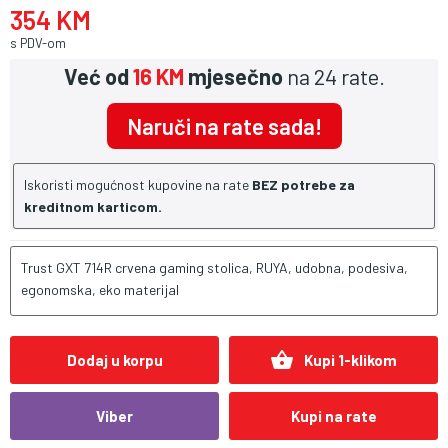
354 KM
s PDV-om
Već od
16 KM
mjesečno
na 24 rate.
Naruči na rate sada!
Iskoristi mogućnost kupovine na rate
BEZ potrebe za
kreditnom karticom.
Trust GXT 714R crvena gaming stolica, RUYA, udobna, podesiva,
egonomska, eko materijal
shopping_basket
Dodaj u korpu
Kupi 1-klikom
Viber
Kupi na rate