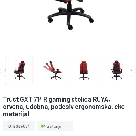
Trust GXT 714R gaming stolica RUYA,
crvena, udobna, podesiv ergonomska, eko
materijal
ID: BG25064
Na stanju