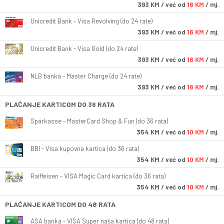
393
KM
/ već od
16 KM
/ mj.
Unicredit Bank - Visa Revolving (do 24 rate)
393
KM
/ već od
16 KM
/ mj.
Unicredit Bank - Visa Gold (do 24 rate)
393
KM
/ već od
16 KM
/ mj.
NLB banka - Master Charge (do 24 rate)
393
KM
/ već od
16 KM
/ mj.
PLAĆANJE KARTICOM DO 36 RATA
Sparkasse - MasterCard Shop & Fun (do 36 rata)
354
KM
/ već od
10 KM
/ mj.
BBI - Visa kupovna kartica (do 36 rata)
354
KM
/ već od
10 KM
/ mj.
Raiffeisen - VISA Magic Card kartica (do 36 rata)
354
KM
/ već od
10 KM
/ mj.
PLAĆANJE KARTICOM DO 48 RATA
ASA banka - VISA Super naša kartica (do 48 rata)