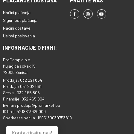
PLAĆANJE I DOSTAVA
PRATITE NAS
Načini plaćanja
Sigurnost plaćanja
Načini dostave
Uslovi poslovanja
INFORMACIJE O FIRMI:
ProComp d.o.o.
Mujagića sokak 15
72000 Zenica
Prodaja: 032 221 654
Prodaja: 061 202 061
Servis: 032 465 805
Finansije: 032 465 804
E-mail: prodaja@promarket.ba
ID broj: 4218813920000
Sparkasse banka: 1995130039753810
Kontaktirajte nas!