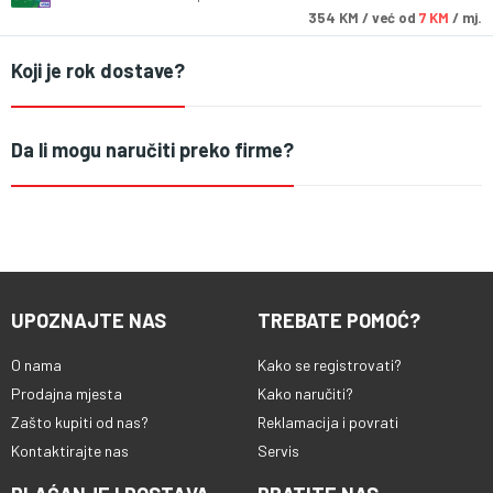
354
KM
/ već od
7 KM
/ mj.
Koji je rok dostave?
Da li mogu naručiti preko firme?
UPOZNAJTE NAS
TREBATE POMOĆ?
O nama
Kako se registrovati?
Prodajna mjesta
Kako naručiti?
Zašto kupiti od nas?
Reklamacija i povrati
Kontaktirajte nas
Servis