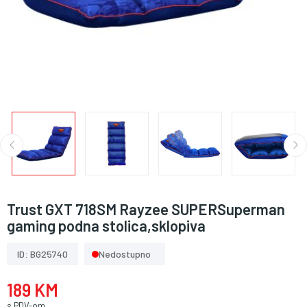
Trust GXT 718SM Rayzee SUPERSuperman
gaming podna stolica,sklopiva
ID: BG25740
Nedostupno
189 KM
s PDV-om