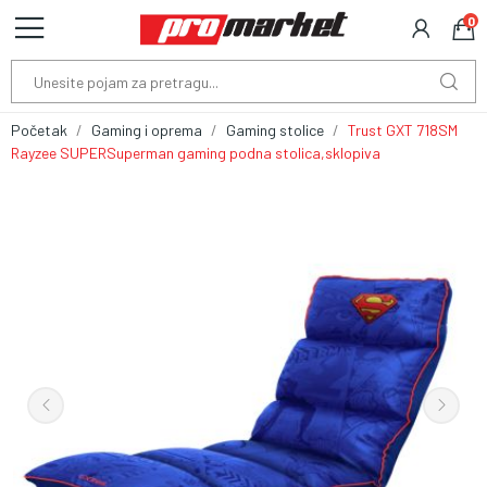
0
Početak
Gaming i oprema
Gaming stolice
Trust GXT 718SM
Rayzee SUPERSuperman gaming podna stolica,sklopiva