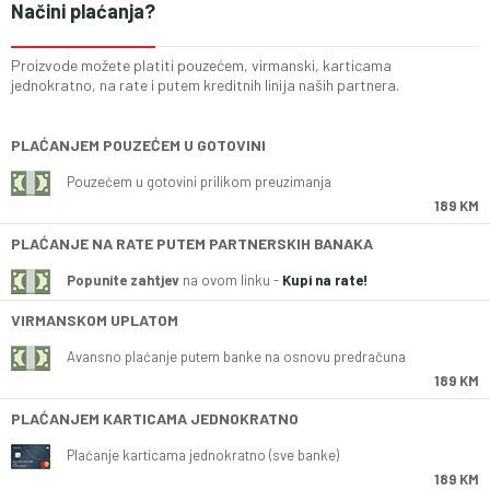
Načini plaćanja?
Proizvode možete platiti pouzećem, virmanski, karticama
jednokratno, na rate i putem kreditnih linija naših partnera.
PLAĆANJEM POUZEĆEM U GOTOVINI
Pouzećem u gotovini prilikom preuzimanja
189 KM
PLAĆANJE NA RATE PUTEM PARTNERSKIH BANAKA
Popunite zahtjev
na ovom linku -
Kupi na rate!
VIRMANSKOM UPLATOM
Avansno plaćanje putem banke na osnovu predračuna
189 KM
PLAĆANJEM KARTICAMA JEDNOKRATNO
Plaćanje karticama jednokratno (sve banke)
189 KM