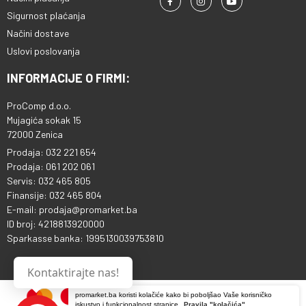
Sigurnost plaćanja
Načini dostave
Uslovi poslovanja
INFORMACIJE O FIRMI:
ProComp d.o.o.
Mujagića sokak 15
72000 Zenica
Prodaja: 032 221 654
Prodaja: 061 202 061
Servis: 032 465 805
Finansije: 032 465 804
E-mail: prodaja@promarket.ba
ID broj: 4218813920000
Sparkasse banka: 1995130039753810
Kontaktirajte nas!
promarket.ba koristi kolačiće kako bi poboljšao Vaše korisničko
iskustvo i funkcionalnost stranice.
Pravila "kolačića"