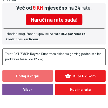
Već od
9 KM
mjesečno
na 24 rate.
Naruči na rate sada!
Iskoristi mogućnost kupovine na rate
BEZ potrebe za
kreditnom karticom.
Trust GXT 718SM Rayzee Superman sklopiva gaming podna stolica,
podržava težinu do 125 kg
shopping_basket
Dodaj u korpu
Kupi 1-klikom
Viber
Kupi na rate