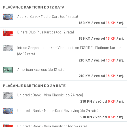
PLAĆANJE KARTICOM DO 12 RATA
Addiko Bank - MasterCard (do 12 rata)
189
KM
/ već od
16 KM
/ mj.
Diners Club Plus kartica (do 12 rata)
189
KM
/ već od
16 KM
/ mj.
Intesa Sanpaolo banka - Visa electron INSPIRE i Platinum kartica
(do 12 rata)
210
KM
/ već od
18 KM
/ mj.
American Express (do 12 rata)
210
KM
/ već od
18 KM
/ mj.
PLAĆANJE KARTICOM DO 24 RATE
Unicredit Bank - Visa Classic (do 24 rate)
210
KM
/ već od
9 KM
/ mj.
Unicredit Bank - MasterCard Revolving (do 24 rate)
210
KM
/ već od
9 KM
/ mj.
Unicredit Bank - Visa Revolving (do 24 rate)