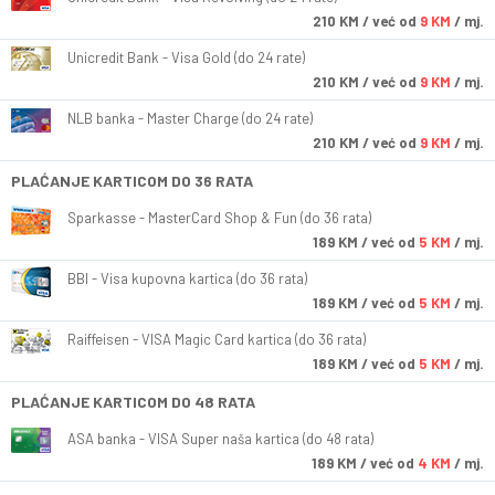
210
KM
/ već od
9 KM
/ mj.
Unicredit Bank - Visa Gold (do 24 rate)
210
KM
/ već od
9 KM
/ mj.
NLB banka - Master Charge (do 24 rate)
210
KM
/ već od
9 KM
/ mj.
PLAĆANJE KARTICOM DO 36 RATA
Sparkasse - MasterCard Shop & Fun (do 36 rata)
189
KM
/ već od
5 KM
/ mj.
BBI - Visa kupovna kartica (do 36 rata)
189
KM
/ već od
5 KM
/ mj.
Raiffeisen - VISA Magic Card kartica (do 36 rata)
189
KM
/ već od
5 KM
/ mj.
PLAĆANJE KARTICOM DO 48 RATA
ASA banka - VISA Super naša kartica (do 48 rata)
189
KM
/ već od
4 KM
/ mj.