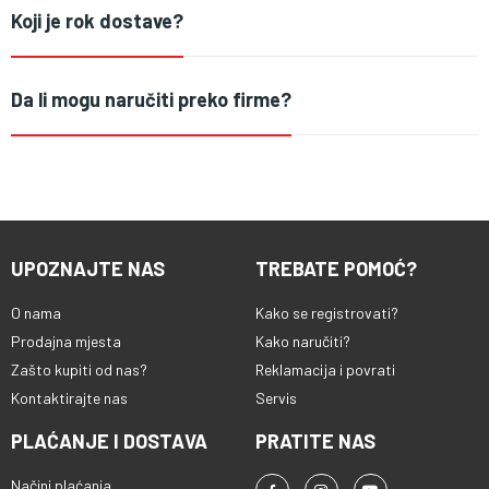
Koji je rok dostave?
Da li mogu naručiti preko firme?
UPOZNAJTE NAS
TREBATE POMOĆ?
O nama
Kako se registrovati?
Prodajna mjesta
Kako naručiti?
Zašto kupiti od nas?
Reklamacija i povrati
Kontaktirajte nas
Servis
PLAĆANJE I DOSTAVA
PRATITE NAS
Načini plaćanja