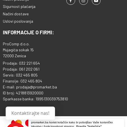
Sigurnost plaćanja
Načini dostave
Uslovi poslovanja
INFORMACIJE O FIRMI:
ProComp d.o.o.
Mujagića sokak 15
72000 Zenica
Prodaja: 032 221 654
Prodaja: 061 202 061
Servis: 032 465 805
Finansije: 032 465 804
E-mail: prodaja@promarket.ba
ID broj: 4218813920000
Sparkasse banka: 1995130039753810
Kontaktirajte nas!
promarket.ba koristi kolačiće kako bi poboljšao Vaše korisničko
iskustvo i funkcionalnost stranice.
Pravila "kolačića"