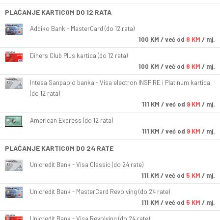
PLAĆANJE KARTICOM DO 12 RATA
Addiko Bank - MasterCard (do 12 rata)
100
KM
/ već od
8 KM
/ mj.
Diners Club Plus kartica (do 12 rata)
100
KM
/ već od
8 KM
/ mj.
Intesa Sanpaolo banka - Visa electron INSPIRE i Platinum kartica
(do 12 rata)
111
KM
/ već od
9 KM
/ mj.
American Express (do 12 rata)
111
KM
/ već od
9 KM
/ mj.
PLAĆANJE KARTICOM DO 24 RATE
Unicredit Bank - Visa Classic (do 24 rate)
111
KM
/ već od
5 KM
/ mj.
Unicredit Bank - MasterCard Revolving (do 24 rate)
111
KM
/ već od
5 KM
/ mj.
Unicredit Bank - Visa Revolving (do 24 rate)