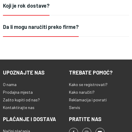
Koji je rok dostave?
Da li mogu naručiti preko firme?
UPOZNAJTE NAS
TREBATE POMOĆ?
O nama
Kako se registrovati?
Prodajna mjesta
Kako naručiti?
Zašto kupiti od nas?
Reklamacija i povrati
Kontaktirajte nas
Servis
PLAĆANJE I DOSTAVA
PRATITE NAS
Načini plaćanja