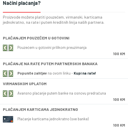
Načini plaćanja?
Proizvode možete platiti pouzećem, virmanski, karticama
jednokratno, na rate i putem kreditnih linija naših partnera.
PLAĆANJEM POUZEĆEM U GOTOVINI
Pouzećem u gotovini prilikom preuzimanja
100 KM
PLAĆANJE NA RATE PUTEM PARTNERSKIH BANAKA
Popunite zahtjev
na ovom linku -
Kupi na rate!
VIRMANSKOM UPLATOM
Avansno plaćanje putem banke na osnovu predračuna
100 KM
PLAĆANJEM KARTICAMA JEDNOKRATNO
Plaćanje karticama jednokratno (sve banke)
100 KM