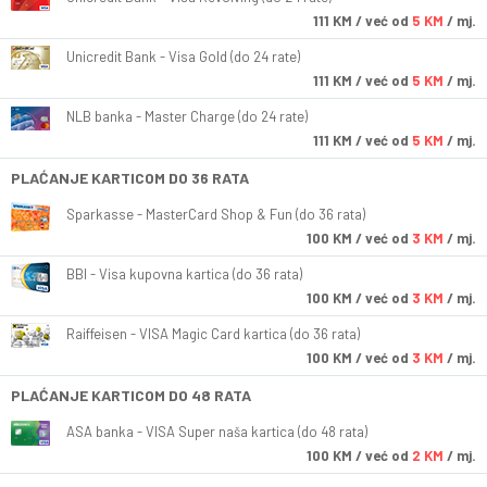
111
KM
/ već od
5 KM
/ mj.
Unicredit Bank - Visa Gold (do 24 rate)
111
KM
/ već od
5 KM
/ mj.
NLB banka - Master Charge (do 24 rate)
111
KM
/ već od
5 KM
/ mj.
PLAĆANJE KARTICOM DO 36 RATA
Sparkasse - MasterCard Shop & Fun (do 36 rata)
100
KM
/ već od
3 KM
/ mj.
BBI - Visa kupovna kartica (do 36 rata)
100
KM
/ već od
3 KM
/ mj.
Raiffeisen - VISA Magic Card kartica (do 36 rata)
100
KM
/ već od
3 KM
/ mj.
PLAĆANJE KARTICOM DO 48 RATA
ASA banka - VISA Super naša kartica (do 48 rata)
100
KM
/ već od
2 KM
/ mj.