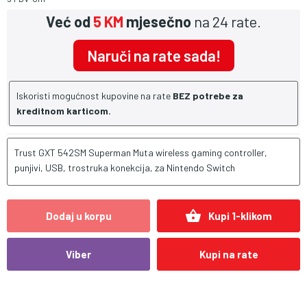
Već od
5 KM
mjesečno
na 24 rate.
Naruči na rate sada!
Iskoristi mogućnost kupovine na rate
BEZ potrebe za
kreditnom karticom.
Trust GXT 542SM Superman Muta wireless gaming controller,
punjivi, USB, trostruka konekcija, za Nintendo Switch
shopping_basket
Dodaj u korpu
Kupi 1-klikom
Viber
Kupi na rate