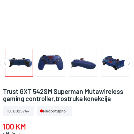
Trust GXT 542SM Superman Mutawireless
gaming controller,trostruka konekcija
ID: BG25744
Nedostupno
100 KM
s PDV-om