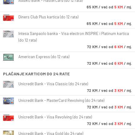
Addiko Bank - MasterCard (do 12 rata)
65
KM
/ već od
5 KM
/ mj.
Diners Club Plus kartica (do 12 rata)
65
KM
/ već od
5 KM
/ mj.
Intesa Sanpaolo banka - Visa electron INSPIRE i Platinum kartica
(do 12 rata)
72
KM
/ već od
6 KM
/ mj.
American Express (do 12 rata)
72
KM
/ već od
6 KM
/ mj.
PLAĆANJE KARTICOM DO 24 RATE
Unicredit Bank - Visa Classic (do 24 rate)
72
KM
/ već od
3 KM
/ mj.
Unicredit Bank - MasterCard Revolving (do 24 rate)
72
KM
/ već od
3 KM
/ mj.
Unicredit Bank - Visa Revolving (do 24 rate)
72
KM
/ već od
3 KM
/ mj.
Unicredit Bank - Visa Gold (do 24 rate)