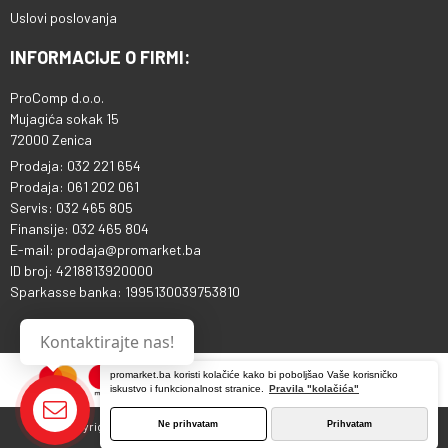
Uslovi poslovanja
INFORMACIJE O FIRMI:
ProComp d.o.o.
Mujagića sokak 15
72000 Zenica
Prodaja: 032 221 654
Prodaja: 061 202 061
Servis: 032 465 805
Finansije: 032 465 804
E-mail: prodaja@promarket.ba
ID broj: 4218813920000
Sparkasse banka: 1995130039753810
Kontaktirajte nas!
promarket.ba koristi kolačiće kako bi poboljšao Vaše korisničko
iskustvo i funkcionalnost stranice.
Pravila "kolačića"
Ne prihvatam
Prihvatam
Copyright © 2013 - 2026 ProComp d.o.o. Sva prava pridržana.