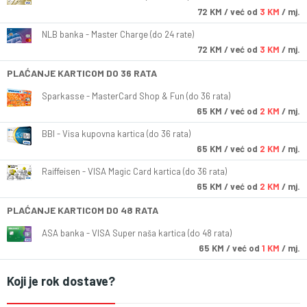
72
KM
/ već od
3 KM
/ mj.
NLB banka - Master Charge (do 24 rate)
72
KM
/ već od
3 KM
/ mj.
PLAĆANJE KARTICOM DO 36 RATA
Sparkasse - MasterCard Shop & Fun (do 36 rata)
65
KM
/ već od
2 KM
/ mj.
BBI - Visa kupovna kartica (do 36 rata)
65
KM
/ već od
2 KM
/ mj.
Raiffeisen - VISA Magic Card kartica (do 36 rata)
65
KM
/ već od
2 KM
/ mj.
PLAĆANJE KARTICOM DO 48 RATA
ASA banka - VISA Super naša kartica (do 48 rata)
65
KM
/ već od
1 KM
/ mj.
Koji je rok dostave?