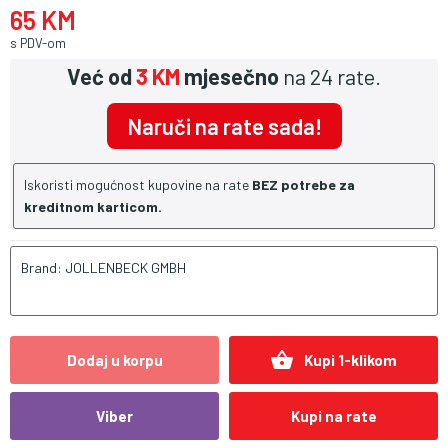
65 KM
s PDV-om
Već od
3 KM
mjesečno
na 24 rate.
Naruči na rate sada!
Iskoristi mogućnost kupovine na rate
BEZ potrebe za
kreditnom karticom.
Brand: JOLLENBECK GMBH
shopping_basket
Dodaj u korpu
Kupi 1-klikom
Viber
Kupi na rate