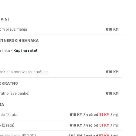
VINI
kom preuzimanja
616 KM
RTNERSKIH BANAKA
 linku -
Kupi na rate!
anke na osnovu predračuna
616 KM
OKRATNO
ratno (sve banke)
616 KM
TA
do 12 rata)
616
KM
/ već od
51 KM
/ mj.
 12 rata)
616
KM
/ već od
51 KM
/ mj.
sa electron INSPIRE i
684
KM
/ već od
57 KM
/ mj.