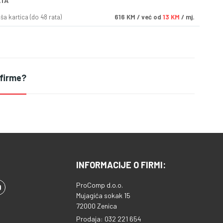
ATA
a kartica (do 48 rata)
616
KM
/ već od
13 KM
/ mj.
 firme?
INFORMACIJE O FIRMI:
ProComp d.o.o.
Mujagića sokak 15
72000 Zenica
Prodaja: 032 221 654