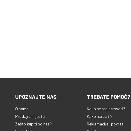
UPOZNAJTE NAS
TREBATE POMOĆ?
O nama
Kako se registrovati?
Prodajna mjesta
Kako naručiti?
Zašto kupiti od nas?
Reklamacija i povrati