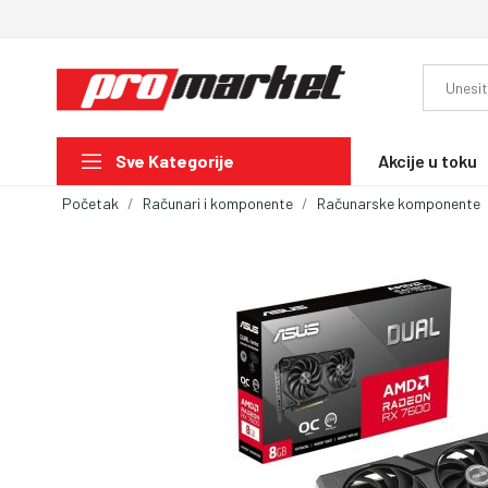
Akcije u toku
Sve Kategorije
Početak
Računari i komponente
Računarske komponente