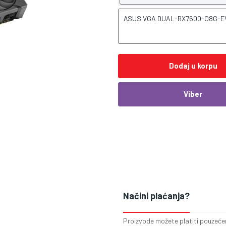
ASUS VGA DUAL-RX7600-O8G-EVO,
Dodaj u korpu
Viber
Načini plaćanja?
Proizvode možete platiti pouzećem