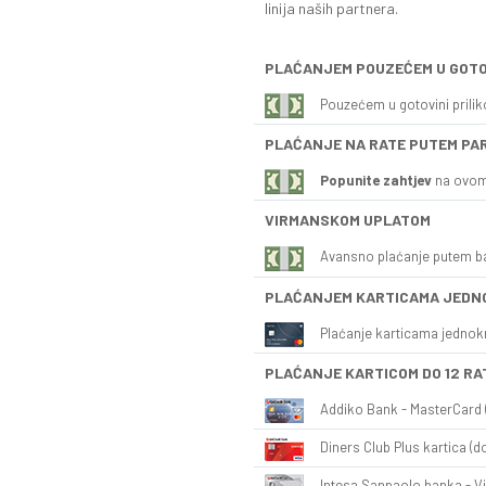
linija naših partnera.
PLAĆANJEM POUZEĆEM U GOTO
Pouzećem u gotovini prili
PLAĆANJE NA RATE PUTEM PA
Popunite zahtjev
na ovom
VIRMANSKOM UPLATOM
Avansno plaćanje putem b
PLAĆANJEM KARTICAMA JEDN
Plaćanje karticama jednok
PLAĆANJE KARTICOM DO 12 RA
Addiko Bank - MasterCard (
Diners Club Plus kartica (do
Intesa Sanpaolo banka - Vi