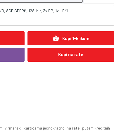
 8GB GDDR6, 128-bit, 3x DP, 1x HDMI
shopping_basket
Kupi 1-klikom
Kupi na rate
, virmanski, karticama jednokratno, na rate i putem kreditnih