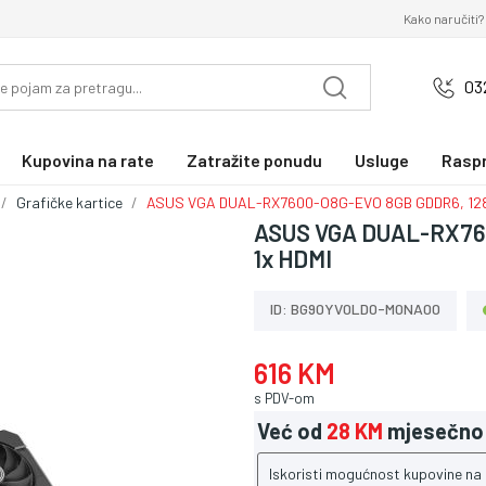
Kako naručiti?
03
Kupovina na rate
Zatražite ponudu
Usluge
Rasp
Grafičke kartice
ASUS VGA DUAL-RX7600-O8G-EVO 8GB GDDR6, 128-b
ASUS VGA DUAL-RX760
1x HDMI
ID: BG90YV0LD0-M0NA00
616 KM
s PDV-om
Već od
28 KM
mjesečno
Iskoristi mogućnost kupovine na