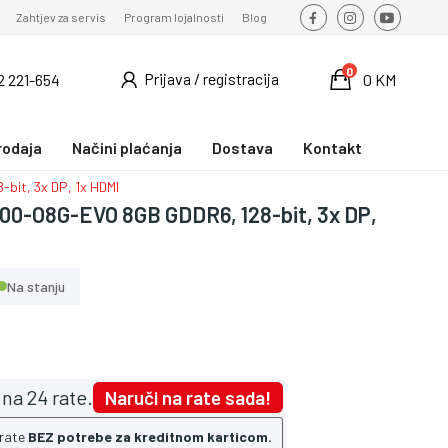
Zahtjev za servis
Program lojalnosti
Blog
0
Prijava / registracija
2 221-654
0 KM
rodaja
Načini plaćanja
Dostava
Kontakt
it, 3x DP, 1x HDMI
0-O8G-EVO 8GB GDDR6, 128-bit, 3x DP,
Na stanju
na 24 rate.
Naruči na rate sada!
 rate
BEZ potrebe za kreditnom karticom.