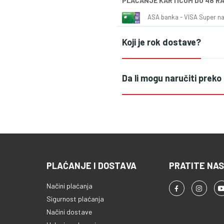
PLAĆANJE KARTICOM DO 48 R
ASA banka - VISA Super naš
Koji je rok dostave?
Da li mogu naručiti preko
PLAĆANJE I DOSTAVA
PRATITE NAS
Načini plaćanja
Sigurnost plaćanja
Načini dostave