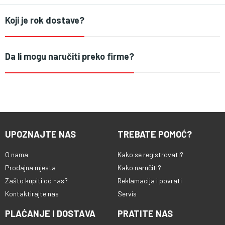
Koji je rok dostave?
Da li mogu naručiti preko firme?
UPOZNAJTE NAS
TREBATE POMOĆ?
O nama
Kako se registrovati?
Prodajna mjesta
Kako naručiti?
Zašto kupiti od nas?
Reklamacija i povrati
Kontaktirajte nas
Servis
PLAĆANJE I DOSTAVA
PRATITE NAS