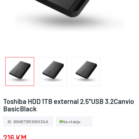
Toshiba HDD 1TB external 2.5"USB 3.2Canvio
BasicBlack
ID: BGHDTB510EK3AA
Na stanju
216 KM