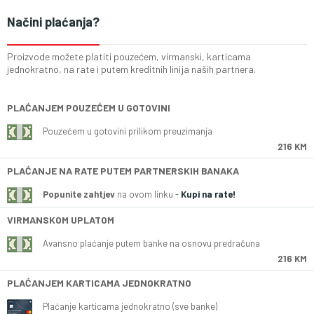
Načini plaćanja?
Proizvode možete platiti pouzećem, virmanski, karticama
jednokratno, na rate i putem kreditnih linija naših partnera.
PLAĆANJEM POUZEĆEM U GOTOVINI
Pouzećem u gotovini prilikom preuzimanja
216 KM
PLAĆANJE NA RATE PUTEM PARTNERSKIH BANAKA
Popunite zahtjev
na ovom linku -
Kupi na rate!
VIRMANSKOM UPLATOM
Avansno plaćanje putem banke na osnovu predračuna
216 KM
PLAĆANJEM KARTICAMA JEDNOKRATNO
Plaćanje karticama jednokratno (sve banke)