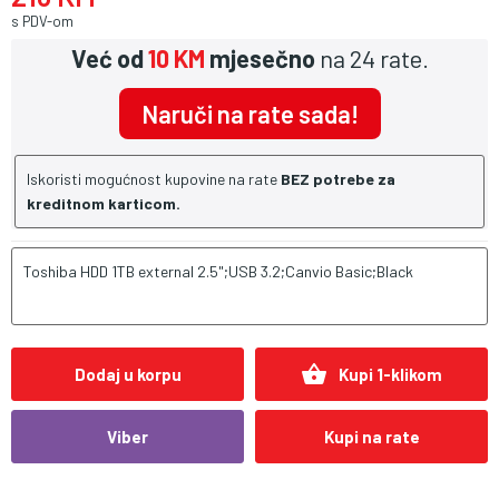
s PDV-om
Već od
10 KM
mjesečno
na 24 rate.
Naruči na rate sada!
Iskoristi mogućnost kupovine na rate
BEZ potrebe za
kreditnom karticom.
Toshiba HDD 1TB external 2.5";USB 3.2;Canvio Basic;Black
shopping_basket
Dodaj u korpu
Kupi 1-klikom
Viber
Kupi na rate