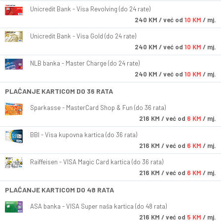
Unicredit Bank - Visa Revolving (do 24 rate)
240
KM
/ već od
10 KM
/ mj.
Unicredit Bank - Visa Gold (do 24 rate)
240
KM
/ već od
10 KM
/ mj.
NLB banka - Master Charge (do 24 rate)
240
KM
/ već od
10 KM
/ mj.
PLAĆANJE KARTICOM DO 36 RATA
Sparkasse - MasterCard Shop & Fun (do 36 rata)
216
KM
/ već od
6 KM
/ mj.
BBI - Visa kupovna kartica (do 36 rata)
216
KM
/ već od
6 KM
/ mj.
Raiffeisen - VISA Magic Card kartica (do 36 rata)
216
KM
/ već od
6 KM
/ mj.
PLAĆANJE KARTICOM DO 48 RATA
ASA banka - VISA Super naša kartica (do 48 rata)
216
KM
/ već od
5 KM
/ mj.