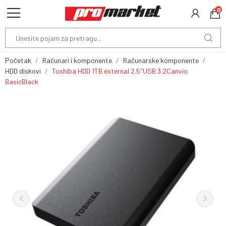
0
Početak
Računari i komponente
Računarske komponente
HDD diskovi
Toshiba HDD 1TB external 2.5"USB 3.2Canvio
BasicBlack