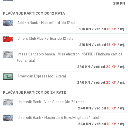
216 KM
PLAĆANJE KARTICOM DO 12 RATA
Addiko Bank - MasterCard (do 12 rata)
216
KM
/ već od
18 KM
/ mj.
Diners Club Plus kartica (do 12 rata)
216
KM
/ već od
18 KM
/ mj.
Intesa Sanpaolo banka - Visa electron INSPIRE i Platinum kartica
(do 12 rata)
240
KM
/ već od
20 KM
/ mj.
American Express (do 12 rata)
240
KM
/ već od
20 KM
/ mj.
PLAĆANJE KARTICOM DO 24 RATE
Unicredit Bank - Visa Classic (do 24 rate)
240
KM
/ već od
10 KM
/ mj.
Unicredit Bank - MasterCard Revolving (do 24 rate)
240
KM
/ već od
10 KM
/ mj.