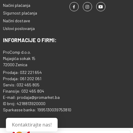
Načini plaćanja
Sigurnost plaćanja
Načini dostave
Uslovi poslovanja
INFORMACIJE O FIRMI:
ProComp d.o.o.
Mujagića sokak 15
72000 Zenica
Prodaja: 032 221 654
Prodaja: 061 202 061
Servis: 032 465 805
Finansije: 032 465 804
E-mail: prodaja@promarket.ba
ID broj: 4218813920000
Sparkasse banka: 1995130039753810
Kontaktirajte nas!