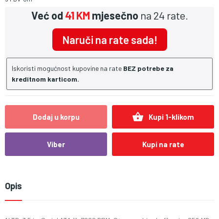
Već od
41 KM
mjesečno
na 24 rate.
Naruči na rate sada!
Iskoristi mogućnost kupovine na rate
BEZ potrebe za
kreditnom karticom.
shopping_basket
Dodaj u korpu
Kupi 1-klikom
Viber
Kupi na rate
Opis