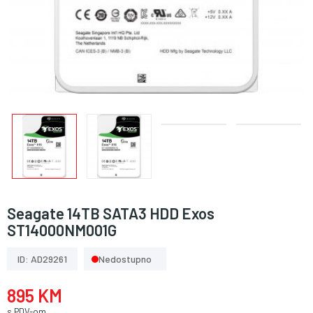
Seagate 14TB SATA3 HDD Exos
ST14000NM001G
ID: AD29261
Nedostupno
895 KM
s PDV-om