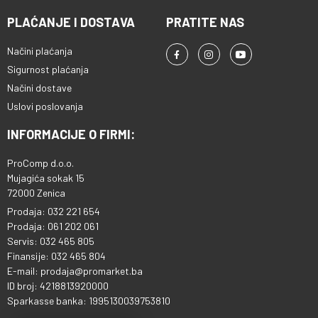
PLAĆANJE I DOSTAVA
PRATITE NAS
Načini plaćanja
Sigurnost plaćanja
Načini dostave
Uslovi poslovanja
INFORMACIJE O FIRMI:
ProComp d.o.o.
Mujagića sokak 15
72000 Zenica
Prodaja: 032 221 654
Prodaja: 061 202 061
Servis: 032 465 805
Finansije: 032 465 804
E-mail: prodaja@promarket.ba
ID broj: 4218813920000
Sparkasse banka: 1995130039753810