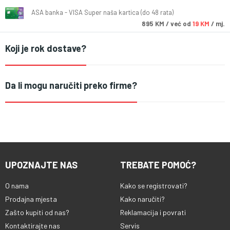
ASA banka - VISA Super naša kartica (do 48 rata)
895
KM
/ već od
19 KM
/ mj.
Koji je rok dostave?
Da li mogu naručiti preko firme?
UPOZNAJTE NAS
TREBATE POMOĆ?
O nama
Kako se registrovati?
Prodajna mjesta
Kako naručiti?
Zašto kupiti od nas?
Reklamacija i povrati
Kontaktirajte nas
Servis