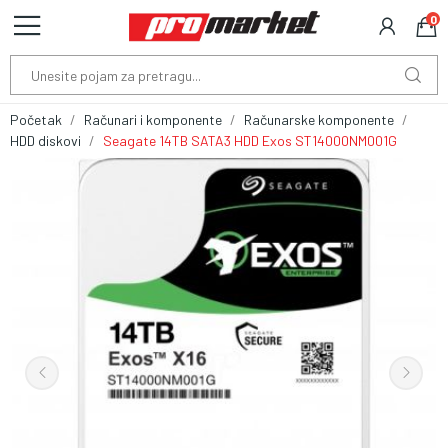
0
Početak
Računari i komponente
Računarske komponente
HDD diskovi
Seagate 14TB SATA3 HDD Exos ST14000NM001G