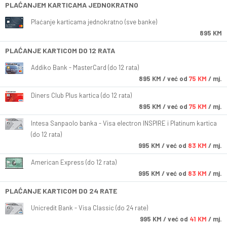
PLAĆANJEM KARTICAMA JEDNOKRATNO
Plaćanje karticama jednokratno (sve banke)
895 KM
PLAĆANJE KARTICOM DO 12 RATA
Addiko Bank - MasterCard (do 12 rata)
895
KM
/ već od
75 KM
/ mj.
Diners Club Plus kartica (do 12 rata)
895
KM
/ već od
75 KM
/ mj.
Intesa Sanpaolo banka - Visa electron INSPIRE i Platinum kartica
(do 12 rata)
995
KM
/ već od
83 KM
/ mj.
American Express (do 12 rata)
995
KM
/ već od
83 KM
/ mj.
PLAĆANJE KARTICOM DO 24 RATE
Unicredit Bank - Visa Classic (do 24 rate)
995
KM
/ već od
41 KM
/ mj.