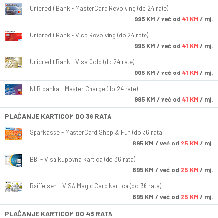
Unicredit Bank - MasterCard Revolving (do 24 rate)
995
KM
/ već od
41 KM
/ mj.
Unicredit Bank - Visa Revolving (do 24 rate)
995
KM
/ već od
41 KM
/ mj.
Unicredit Bank - Visa Gold (do 24 rate)
995
KM
/ već od
41 KM
/ mj.
NLB banka - Master Charge (do 24 rate)
995
KM
/ već od
41 KM
/ mj.
PLAĆANJE KARTICOM DO 36 RATA
Sparkasse - MasterCard Shop & Fun (do 36 rata)
895
KM
/ već od
25 KM
/ mj.
BBI - Visa kupovna kartica (do 36 rata)
895
KM
/ već od
25 KM
/ mj.
Raiffeisen - VISA Magic Card kartica (do 36 rata)
895
KM
/ već od
25 KM
/ mj.
PLAĆANJE KARTICOM DO 48 RATA