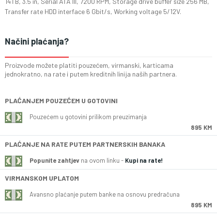
14TB, 3.5 in, Serial ATA III, 7200 RPM, Storage drive buffer size 256 MB,
Transfer rate HDD interface 6 Gbit/s, Working voltage 5/12V.
Načini plaćanja?
Proizvode možete platiti pouzećem, virmanski, karticama
jednokratno, na rate i putem kreditnih linija naših partnera.
PLAĆANJEM POUZEĆEM U GOTOVINI
Pouzećem u gotovini prilikom preuzimanja
895 KM
PLAĆANJE NA RATE PUTEM PARTNERSKIH BANAKA
Popunite zahtjev
na ovom linku -
Kupi na rate!
VIRMANSKOM UPLATOM
Avansno plaćanje putem banke na osnovu predračuna
895 KM