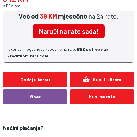
s PDV-om
Već od
39 KM
mjesečno
na 24 rate.
Naruči na rate sada!
Iskoristi mogućnost kupovine na rate
BEZ potrebe za
kreditnom karticom.
shopping_basket
Dodaj u korpu
Kupi 1-klikom
Viber
Kupi na rate
Načini plaćanja?