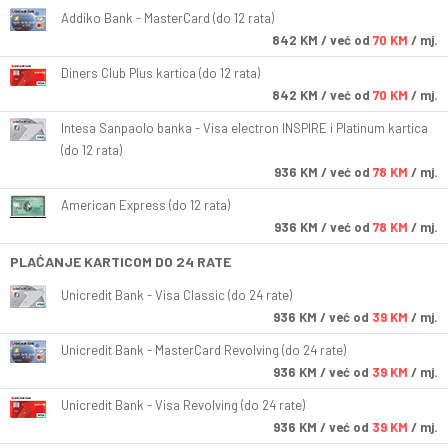
Addiko Bank - MasterCard (do 12 rata)
842
KM
/ već od
70 KM
/ mj.
Diners Club Plus kartica (do 12 rata)
842
KM
/ već od
70 KM
/ mj.
Intesa Sanpaolo banka - Visa electron INSPIRE i Platinum kartica
(do 12 rata)
936
KM
/ već od
78 KM
/ mj.
American Express (do 12 rata)
936
KM
/ već od
78 KM
/ mj.
PLAĆANJE KARTICOM DO 24 RATE
Unicredit Bank - Visa Classic (do 24 rate)
936
KM
/ već od
39 KM
/ mj.
Unicredit Bank - MasterCard Revolving (do 24 rate)
936
KM
/ već od
39 KM
/ mj.
Unicredit Bank - Visa Revolving (do 24 rate)
936
KM
/ već od
39 KM
/ mj.