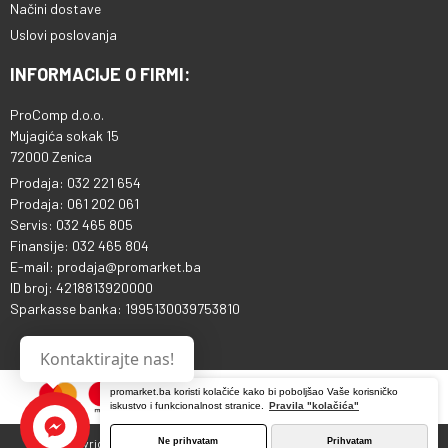
Načini dostave
Uslovi poslovanja
INFORMACIJE O FIRMI:
ProComp d.o.o.
Mujagića sokak 15
72000 Zenica
Prodaja: 032 221 654
Prodaja: 061 202 061
Servis: 032 465 805
Finansije: 032 465 804
E-mail: prodaja@promarket.ba
ID broj: 4218813920000
Sparkasse banka: 1995130039753810
Kontaktirajte nas!
promarket.ba koristi kolačiće kako bi poboljšao Vaše korisničko
iskustvo i funkcionalnost stranice.
Pravila "kolačića"
Ne prihvatam
Prihvatam
Copyright © 2013 - 2026 ProComp d.o.o. Sva prava pridržana.