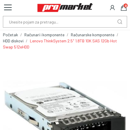
0
Početak
Računari i komponente
Računarske komponente
HDD diskovi
Lenovo ThinkSystem 2.5" 1.8TB 10K SAS 12Gb Hot
Swap 512eHDD