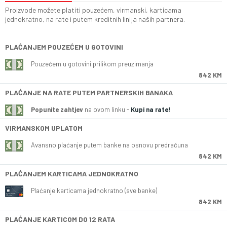
Proizvode možete platiti pouzećem, virmanski, karticama
jednokratno, na rate i putem kreditnih linija naših partnera.
PLAĆANJEM POUZEĆEM U GOTOVINI
Pouzećem u gotovini prilikom preuzimanja
842 KM
PLAĆANJE NA RATE PUTEM PARTNERSKIH BANAKA
Popunite zahtjev
na ovom linku -
Kupi na rate!
VIRMANSKOM UPLATOM
Avansno plaćanje putem banke na osnovu predračuna
842 KM
PLAĆANJEM KARTICAMA JEDNOKRATNO
Plaćanje karticama jednokratno (sve banke)
842 KM
PLAĆANJE KARTICOM DO 12 RATA