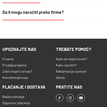
Da li mogu naručiti preko firme?
UPOZNAJTE NAS
TREBATE POMOĆ?
O nama
Kako se registrovati?
Prodajna mjesta
Kako naručiti?
Zašto kupiti od nas?
Reklamacija i povrati
Kontaktirajte nas
Servis
PLAĆANJE I DOSTAVA
PRATITE NAS
Načini plaćanja
Sigurnost plaćanja