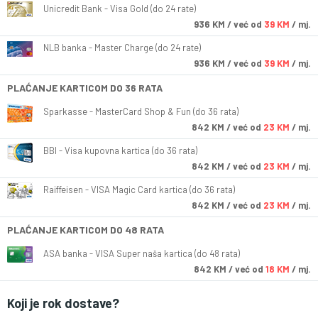
Unicredit Bank - Visa Gold (do 24 rate)
936
KM
/ već od
39 KM
/ mj.
NLB banka - Master Charge (do 24 rate)
936
KM
/ već od
39 KM
/ mj.
PLAĆANJE KARTICOM DO 36 RATA
Sparkasse - MasterCard Shop & Fun (do 36 rata)
842
KM
/ već od
23 KM
/ mj.
BBI - Visa kupovna kartica (do 36 rata)
842
KM
/ već od
23 KM
/ mj.
Raiffeisen - VISA Magic Card kartica (do 36 rata)
842
KM
/ već od
23 KM
/ mj.
PLAĆANJE KARTICOM DO 48 RATA
ASA banka - VISA Super naša kartica (do 48 rata)
842
KM
/ već od
18 KM
/ mj.
Koji je rok dostave?