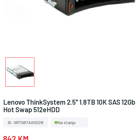
Lenovo ThinkSystem 2.5" 1.8TB 10K SAS 12Gb
Hot Swap 512eHDD
ID: GR7XB7A00028
Na stanju
842 KM