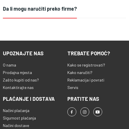
Da li mogu naručiti preko firme?
UPOZNAJTE NAS
TREBATE POMOĆ?
O nama
Kako se registrovati?
Prodajna mjesta
Kako naručiti?
Zašto kupiti od nas?
Reklamacija i povrati
Kontaktirajte nas
Servis
PLAĆANJE I DOSTAVA
PRATITE NAS
Načini plaćanja
Sigurnost plaćanja
Načini dostave