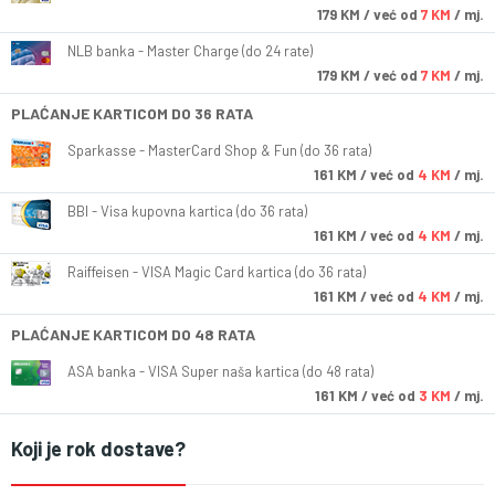
179
KM
/ već od
7 KM
/ mj.
NLB banka - Master Charge (do 24 rate)
179
KM
/ već od
7 KM
/ mj.
PLAĆANJE KARTICOM DO 36 RATA
Sparkasse - MasterCard Shop & Fun (do 36 rata)
161
KM
/ već od
4 KM
/ mj.
BBI - Visa kupovna kartica (do 36 rata)
161
KM
/ već od
4 KM
/ mj.
Raiffeisen - VISA Magic Card kartica (do 36 rata)
161
KM
/ već od
4 KM
/ mj.
PLAĆANJE KARTICOM DO 48 RATA
ASA banka - VISA Super naša kartica (do 48 rata)
161
KM
/ već od
3 KM
/ mj.
Koji je rok dostave?