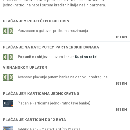
jednokratno, na rate i putem kreditnih linija naših partnera.
PLAĆANJEM POUZEĆEM U GOTOVINI
Pouzećem u gotovini prilikom preuzimanja
161 KM
PLAĆANJE NA RATE PUTEM PARTNERSKIH BANAKA
Popunite zahtjev
na ovom linku -
Kupi na rate!
VIRMANSKOM UPLATOM
Avansno plaćanje putem banke na osnovu predračuna
161 KM
PLAĆANJEM KARTICAMA JEDNOKRATNO
Plaćanje karticama jednokratno (sve banke)
161 KM
PLAĆANJE KARTICOM DO 12 RATA
Addiko Bank - MasterCard (do 12 rata)