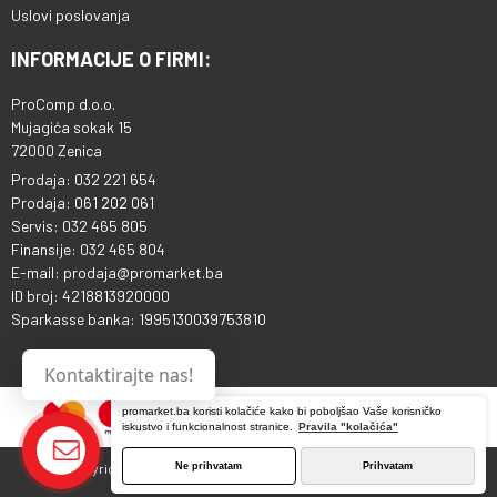
Uslovi poslovanja
INFORMACIJE O FIRMI:
ProComp d.o.o.
Mujagića sokak 15
72000 Zenica
Prodaja: 032 221 654
Prodaja: 061 202 061
Servis: 032 465 805
Finansije: 032 465 804
E-mail: prodaja@promarket.ba
ID broj: 4218813920000
Sparkasse banka: 1995130039753810
Kontaktirajte nas!
promarket.ba koristi kolačiće kako bi poboljšao Vaše korisničko
iskustvo i funkcionalnost stranice.
Pravila "kolačića"
Ne prihvatam
Prihvatam
Copyright © 2013 - 2026 ProComp d.o.o. Sva prava pridržana.