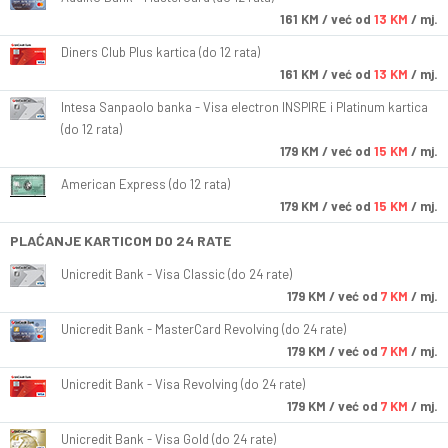
161
KM
/ već od
13 KM
/ mj.
Diners Club Plus kartica (do 12 rata)
161
KM
/ već od
13 KM
/ mj.
Intesa Sanpaolo banka - Visa electron INSPIRE i Platinum kartica
(do 12 rata)
179
KM
/ već od
15 KM
/ mj.
American Express (do 12 rata)
179
KM
/ već od
15 KM
/ mj.
PLAĆANJE KARTICOM DO 24 RATE
Unicredit Bank - Visa Classic (do 24 rate)
179
KM
/ već od
7 KM
/ mj.
Unicredit Bank - MasterCard Revolving (do 24 rate)
179
KM
/ već od
7 KM
/ mj.
Unicredit Bank - Visa Revolving (do 24 rate)
179
KM
/ već od
7 KM
/ mj.
Unicredit Bank - Visa Gold (do 24 rate)