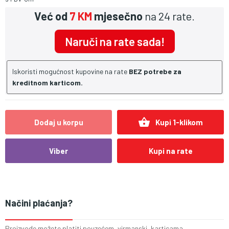
Već od
7 KM
mjesečno
na 24 rate.
Naruči na rate sada!
Iskoristi mogućnost kupovine na rate
BEZ potrebe za
kreditnom karticom.
shopping_basket
Dodaj u korpu
Kupi 1-klikom
Viber
Kupi na rate
Načini plaćanja?
Proizvode možete platiti pouzećem, virmanski, karticama