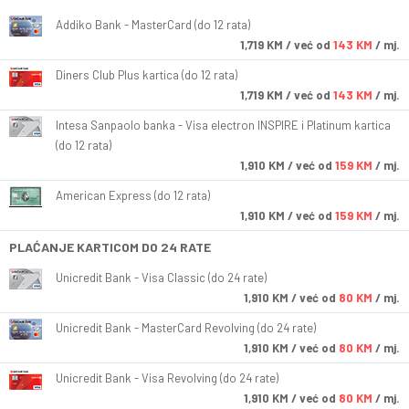
Addiko Bank - MasterCard (do 12 rata)
1,719
KM
/ već od
143 KM
/ mj.
Diners Club Plus kartica (do 12 rata)
1,719
KM
/ već od
143 KM
/ mj.
Intesa Sanpaolo banka - Visa electron INSPIRE i Platinum kartica
(do 12 rata)
1,910
KM
/ već od
159 KM
/ mj.
American Express (do 12 rata)
1,910
KM
/ već od
159 KM
/ mj.
PLAĆANJE KARTICOM DO 24 RATE
Unicredit Bank - Visa Classic (do 24 rate)
1,910
KM
/ već od
80 KM
/ mj.
Unicredit Bank - MasterCard Revolving (do 24 rate)
1,910
KM
/ već od
80 KM
/ mj.
Unicredit Bank - Visa Revolving (do 24 rate)
1,910
KM
/ već od
80 KM
/ mj.