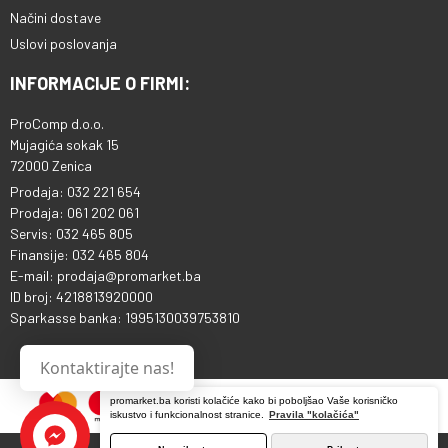
Načini dostave
Uslovi poslovanja
INFORMACIJE O FIRMI:
ProComp d.o.o.
Mujagića sokak 15
72000 Zenica
Prodaja: 032 221 654
Prodaja: 061 202 061
Servis: 032 465 805
Finansije: 032 465 804
E-mail: prodaja@promarket.ba
ID broj: 4218813920000
Sparkasse banka: 1995130039753810
Kontaktirajte nas!
promarket.ba koristi kolačiće kako bi poboljšao Vaše korisničko
iskustvo i funkcionalnost stranice.
Pravila "kolačića"