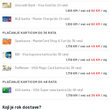
Unicredit Bank - Visa Gold (do 24 rate)
1,910
KM
/ već od
80 KM
/ mj.
NLB banka - Master Charge (do 24 rate)
1,910
KM
/ već od
80 KM
/ mj.
PLAĆANJE KARTICOM DO 36 RATA
Sparkasse - MasterCard Shop & Fun (do 36 rata)
1,719
KM
/ već od
48 KM
/ mj.
BBI - Visa kupovna kartica (do 36 rata)
1,719
KM
/ već od
48 KM
/ mj.
Raiffeisen - VISA Magic Card kartica (do 36 rata)
1,719
KM
/ već od
48 KM
/ mj.
PLAĆANJE KARTICOM DO 48 RATA
ASA banka - VISA Super naša kartica (do 48 rata)
1,719
KM
/ već od
36 KM
/ mj.
Koji je rok dostave?