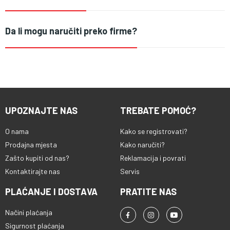
Da li mogu naručiti preko firme?
UPOZNAJTE NAS
TREBATE POMOĆ?
O nama
Kako se registrovati?
Prodajna mjesta
Kako naručiti?
Zašto kupiti od nas?
Reklamacija i povrati
Kontaktirajte nas
Servis
PLAĆANJE I DOSTAVA
PRATITE NAS
Načini plaćanja
Sigurnost plaćanja