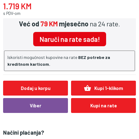
1.719 KM
s PDV-om
Već od
79 KM
mjesečno
na 24 rate.
Naruči na rate sada!
Iskoristi mogućnost kupovine na rate
BEZ potrebe za
kreditnom karticom.
shopping_basket
Dodaj u korpu
Kupi 1-klikom
Viber
Kupi na rate
Načini plaćanja?