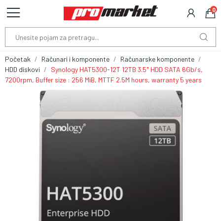
0
Početak
Računari i komponente
Računarske komponente
HDD diskovi
Synology HAT5300-12T 12TB 3.5" HDD SATA 6Gb/s,
7200rpm, Buffer size : 256 MiB, MTTF 2.5M hours, warranty 5 years