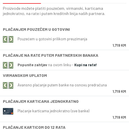
Proizvode možete platiti pouzećem, virmanski, karticama
jednokratno, na rate i putem kreditnih linija naših partnera.
PLAĆANJEM POUZEĆEM U GOTOVINI
Pouzećem u gotovini prilikom preuzimanja
1,719 KM
PLAĆANJE NA RATE PUTEM PARTNERSKIH BANAKA
Popunite zahtjev
na ovom linku -
Kupi na rate!
VIRMANSKOM UPLATOM
Avansno plaćanje putem banke na osnovu predračuna
1,719 KM
PLAĆANJEM KARTICAMA JEDNOKRATNO
Plaćanje karticama jednokratno (sve banke)
1,719 KM
PLAĆANJE KARTICOM DO 12 RATA