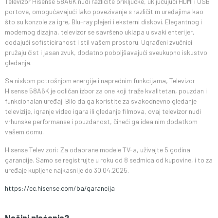
Televizor Hisense 58A6K nudi različite priključke, uključujući HDMI i USB
portove, omogućavajući lako povezivanje s različitim uređajima kao
što su konzole za igre, Blu-ray plejeri i eksterni diskovi. Elegantnog i
modernog dizajna, televizor se savršeno uklapa u svaki enterijer,
dodajući sofisticiranost i stil vašem prostoru. Ugrađeni zvučnici
pružaju čist i jasan zvuk, dodatno poboljšavajući sveukupno iskustvo
gledanja.
Sa niskom potrošnjom energije i naprednim funkcijama, Televizor
Hisense 58A6K je odličan izbor za one koji traže kvalitetan, pouzdan i
funkcionalan uređaj. Bilo da ga koristite za svakodnevno gledanje
televizije, igranje video igara ili gledanje filmova, ovaj televizor nudi
vrhunske performanse i pouzdanost, čineći ga idealnim dodatkom
vašem domu.
Hisense Televizori: Za odabrane modele TV-a, uživajte 5 godina
garancije. Samo se registrujte u roku od 8 sedmica od kupovine, i to za
uređaje kupljene najkasnije do 30.04.2025.
https://cc.hisense.com/ba/garancija