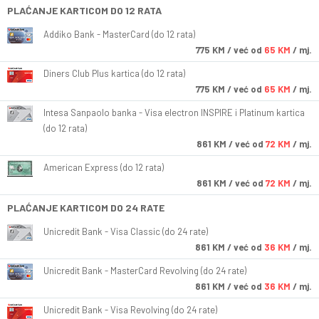
PLAĆANJE KARTICOM DO 12 RATA
Addiko Bank - MasterCard (do 12 rata)
775
KM
/ već od
65 KM
/ mj.
Diners Club Plus kartica (do 12 rata)
775
KM
/ već od
65 KM
/ mj.
Intesa Sanpaolo banka - Visa electron INSPIRE i Platinum kartica
(do 12 rata)
861
KM
/ već od
72 KM
/ mj.
American Express (do 12 rata)
861
KM
/ već od
72 KM
/ mj.
PLAĆANJE KARTICOM DO 24 RATE
Unicredit Bank - Visa Classic (do 24 rate)
861
KM
/ već od
36 KM
/ mj.
Unicredit Bank - MasterCard Revolving (do 24 rate)
861
KM
/ već od
36 KM
/ mj.
Unicredit Bank - Visa Revolving (do 24 rate)