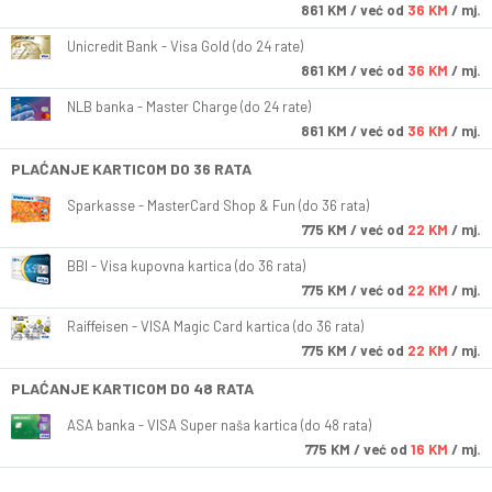
861
KM
/ već od
36 KM
/ mj.
Unicredit Bank - Visa Gold (do 24 rate)
861
KM
/ već od
36 KM
/ mj.
NLB banka - Master Charge (do 24 rate)
861
KM
/ već od
36 KM
/ mj.
PLAĆANJE KARTICOM DO 36 RATA
Sparkasse - MasterCard Shop & Fun (do 36 rata)
775
KM
/ već od
22 KM
/ mj.
BBI - Visa kupovna kartica (do 36 rata)
775
KM
/ već od
22 KM
/ mj.
Raiffeisen - VISA Magic Card kartica (do 36 rata)
775
KM
/ već od
22 KM
/ mj.
PLAĆANJE KARTICOM DO 48 RATA
ASA banka - VISA Super naša kartica (do 48 rata)
775
KM
/ već od
16 KM
/ mj.