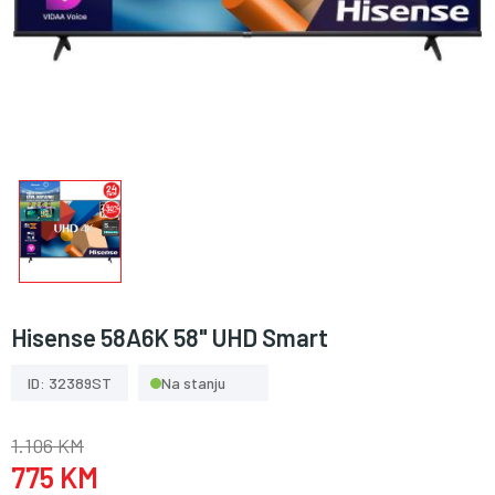
Hisense 58A6K 58" UHD Smart
ID: 32389ST
Na stanju
1.106 KM
775 KM