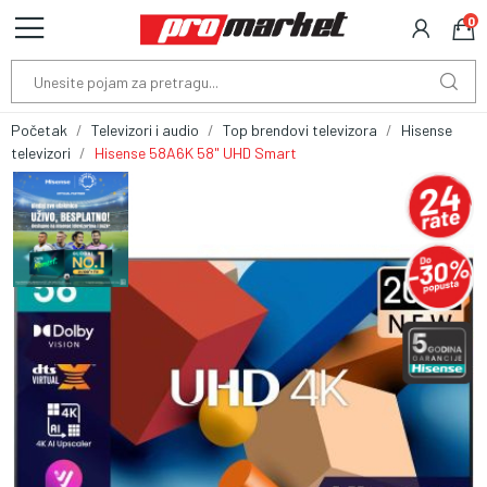
0
Početak
Televizori i audio
Top brendovi televizora
Hisense
televizori
Hisense 58A6K 58" UHD Smart