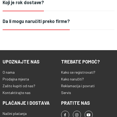
Koji je rok dostave?
Da li mogu naručiti preko firme?
UPOZNAJTE NAS
TREBATE POMOĆ?
O nama
Kako se registrovati?
Prodajna mjesta
Kako naručiti?
Zašto kupiti od nas?
Reklamacija i povrati
Kontaktirajte nas
Servis
PLAĆANJE I DOSTAVA
PRATITE NAS
Načini plaćanja