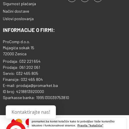
Sigurnost plaćanja
Načini dostave
Uslovi poslovanja
INFORMACIJE O FIRMI:
ProComp d.o.o.
Mujagića sokak 15
72000 Zenica
Prodaja: 032 221 654
Prodaja: 061 202 061
Servis: 032 465 805
Finansije: 032 465 804
E-mail: prodaja@promarket.ba
ID broj: 4218813920000
Sparkasse banka: 1995130039753810
Kontaktirajte nas!
promarket.ba koristi kolačiće kako bi poboljšao Vaše korisničko
iskustvo i funkcionalnost stranice.
Pravila "kolačića"