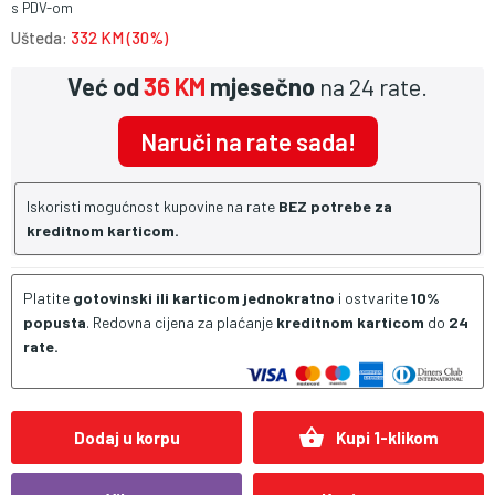
s PDV-om
Ušteda:
332 KM (30%)
Već od
36 KM
mjesečno
na 24 rate.
Naruči na rate sada!
Iskoristi mogućnost kupovine na rate
BEZ potrebe za
kreditnom karticom.
Platite
gotovinski ili karticom jednokratno
i ostvarite
10%
popusta
. Redovna cijena za plaćanje
kreditnom karticom
do
24
rate.
shopping_basket
Dodaj u korpu
Kupi 1-klikom