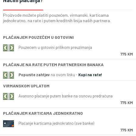
Načini plaćanja?
Proizvode možete platiti pouzećem, virmanski, karticama
jednokratno, na rate i putem kreditnih linija naših partnera.
PLAĆANJEM POUZEĆEM U GOTOVINI
Pouzećem u gotovini prilikom preuzimanja
775 KM
PLAĆANJE NA RATE PUTEM PARTNERSKIH BANAKA
Popunite zahtjev
na ovom linku -
Kupi na rate!
VIRMANSKOM UPLATOM
Avansno plaćanje putem banke na osnovu predračuna
775 KM
PLAĆANJEM KARTICAMA JEDNOKRATNO
Plaćanje karticama jednokratno (sve banke)
775 KM