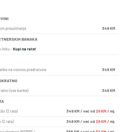
VINI
kom preuzimanja
349 KM
RTNERSKIH BANAKA
 linku -
Kupi na rate!
anke na osnovu predračuna
349 KM
OKRATNO
ratno (sve banke)
349 KM
TA
do 12 rata)
349
KM
/ već od
29 KM
/ mj.
 12 rata)
349
KM
/ već od
29 KM
/ mj.
sa electron INSPIRE i
388
KM
/ već od
32 KM
/ mj.