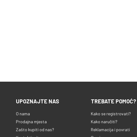
UPOZNAJTE NAS
TREBATE POMOĆ?
O nama
Kako se registrovati?
Prodajna mjesta
Kako naručiti?
Zašto kupiti od nas?
Reklamacija i povrati