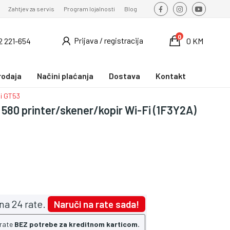
Zahtjev za servis
Program lojalnosti
Blog
0
Prijava / registracija
2 221-654
0 KM
rodaja
Načini plaćanja
Dostava
Kontakt
 i GT53
 580 printer/skener/kopir Wi-Fi (1F3Y2A)
na 24 rate.
Naruči na rate sada!
 rate
BEZ potrebe za kreditnom karticom.