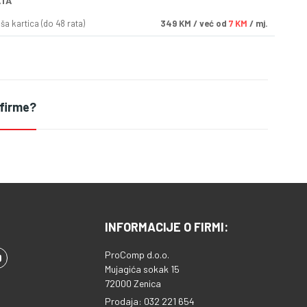
ATA
a kartica (do 48 rata)
349
KM
/ već od
7 KM
/ mj.
 firme?
INFORMACIJE O FIRMI:
ProComp d.o.o.
Mujagića sokak 15
72000 Zenica
Prodaja: 032 221 654