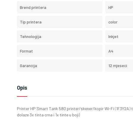
Brend printera
HP
Tip printera
color
Tehnologija
Inkjet
Format
A4
Garancija
12 mjeseci
Opis
Printer HP Smart Tank 580 printer/skener/kopir Wi-Fi (1F3Y2A) 
dolaze 3x tinta crna i 1x tinte u boji)