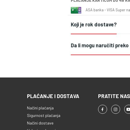
PLAĆANJE KARTICOM DO 48 R
ASA banka - VISA Super naš
Koji je rok dostave?
Da li mogu naručiti preko
PLAĆANJE I DOSTAVA
PRATITE NAS
Načini plaćanja
Sigurnost plaćanja
Načini dostave