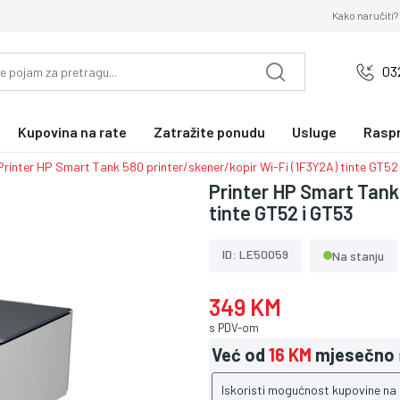
Kako naručiti?
03
Kupovina na rate
Zatražite ponudu
Usluge
Rasp
Printer HP Smart Tank 580 printer/skener/kopir Wi-Fi (1F3Y2A) tinte GT52
Printer HP Smart Tank
tinte GT52 i GT53
ID: LE50059
Na stanju
349 KM
s PDV-om
Već od
16 KM
mjesečno
Iskoristi mogućnost kupovine na