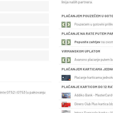
linija naših partnera.
PLAĆANJEM POUZEĆEM U GOTO
Pouzećem u gotovini prili
PLAĆANJE NA RATE PUTEM PA
Popunite zahtjev
na ovom
VIRMANSKOM UPLATOM
Avansno plaćanje putem b
PLAĆANJEM KARTICAMA JEDN
Plaćanje karticama jednok
PLAĆANJE KARTICOM DO 12 RA
tinte GT52 i GT53 (u pakovanju
Addiko Bank - MasterCard (
Diners Club Plus kartica (do
Intesa Sanpaolo banka - Vi