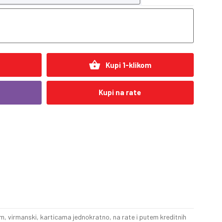
shopping_basket
Kupi 1-klikom
Kupi na rate
, virmanski, karticama jednokratno, na rate i putem kreditnih