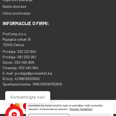
Načini dostave
Uslovi poslovanja
INFORMACIJE O FIRMI:
ProComp d.o.o.
Mujagića sokak 15
72000 Zenica
Prodaja: 032 221 654
Prodaja: 061 202 061
Servis: 032 465 805
Finansije: 032 465 804
E-mail: prodaja@promarket.ba
ID broj: 4218813920000
Sparkasse banka: 1995130039753810
Kontaktirajte nas!
promarket.ba koristi kolačiće kako bi poboljšao Vaše korisničko
iskustvo i funkcionalnost stranice.
Pravila "kolačića"