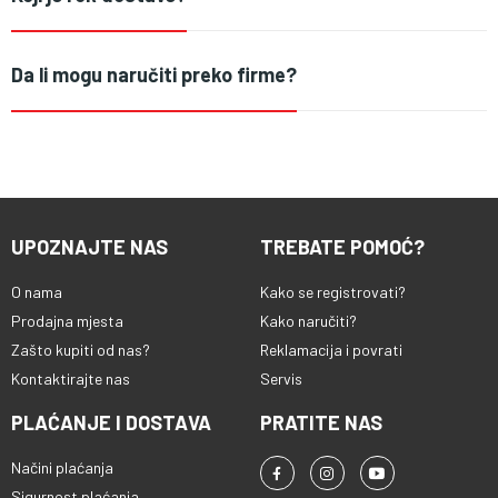
Da li mogu naručiti preko firme?
UPOZNAJTE NAS
TREBATE POMOĆ?
O nama
Kako se registrovati?
Prodajna mjesta
Kako naručiti?
Zašto kupiti od nas?
Reklamacija i povrati
Kontaktirajte nas
Servis
PLAĆANJE I DOSTAVA
PRATITE NAS
Načini plaćanja
Sigurnost plaćanja