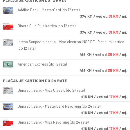
PLAĆANJE KARTICOM DO 12 RATA
Addiko Bank - MasterCard (do 12 rata)
374
KM
/ već od
31 KM
/ mj.
Diners Club Plus kartica (do 12 rata)
374
KM
/ već od
31 KM
/ mj.
Intesa Sanpaolo banka - Visa electron INSPIRE i Platinum kartica
(do 12 rata)
416
KM
/ već od
35 KM
/ mj.
American Express (do 12 rata)
416
KM
/ već od
35 KM
/ mj.
PLAĆANJE KARTICOM DO 24 RATE
Unicredit Bank - Visa Classic (do 24 rate)
416
KM
/ već od
17 KM
/ mj.
Unicredit Bank - MasterCard Revolving (do 24 rate)
416
KM
/ već od
17 KM
/ mj.
Unicredit Bank - Visa Revolving (do 24 rate)
416
KM
/ već od
17 KM
/ mj.