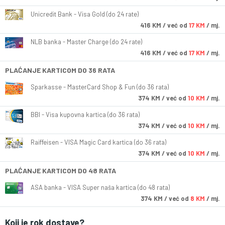
Unicredit Bank - Visa Gold (do 24 rate)
416
KM
/ već od
17 KM
/ mj.
NLB banka - Master Charge (do 24 rate)
416
KM
/ već od
17 KM
/ mj.
PLAĆANJE KARTICOM DO 36 RATA
Sparkasse - MasterCard Shop & Fun (do 36 rata)
374
KM
/ već od
10 KM
/ mj.
BBI - Visa kupovna kartica (do 36 rata)
374
KM
/ već od
10 KM
/ mj.
Raiffeisen - VISA Magic Card kartica (do 36 rata)
374
KM
/ već od
10 KM
/ mj.
PLAĆANJE KARTICOM DO 48 RATA
ASA banka - VISA Super naša kartica (do 48 rata)
374
KM
/ već od
8 KM
/ mj.
Koji je rok dostave?