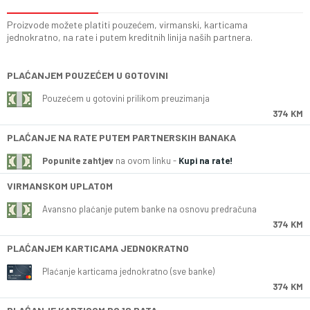
Proizvode možete platiti pouzećem, virmanski, karticama
jednokratno, na rate i putem kreditnih linija naših partnera.
PLAĆANJEM POUZEĆEM U GOTOVINI
Pouzećem u gotovini prilikom preuzimanja
374 KM
PLAĆANJE NA RATE PUTEM PARTNERSKIH BANAKA
Popunite zahtjev
na ovom linku -
Kupi na rate!
VIRMANSKOM UPLATOM
Avansno plaćanje putem banke na osnovu predračuna
374 KM
PLAĆANJEM KARTICAMA JEDNOKRATNO
Plaćanje karticama jednokratno (sve banke)
374 KM