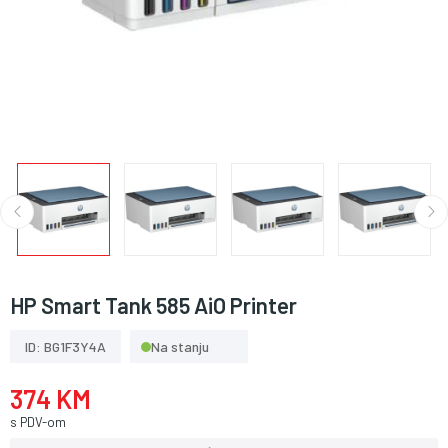
HP Smart Tank 585 AiO Printer
ID: BG1F3Y4A
Na stanju
374 KM
s PDV-om