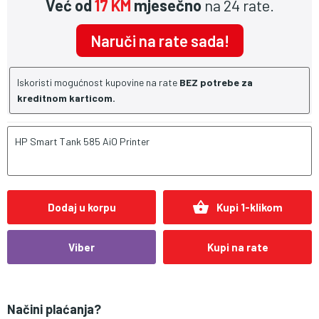
Već od
17 KM
mjesečno
na 24 rate.
Naruči na rate sada!
Iskoristi mogućnost kupovine na rate
BEZ potrebe za
kreditnom karticom.
HP Smart Tank 585 AiO Printer
shopping_basket
Dodaj u korpu
Kupi 1-klikom
Viber
Kupi na rate
Načini plaćanja?