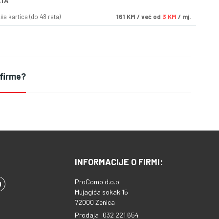
ATA
a kartica (do 48 rata)
161
KM
/ već od
3 KM
/ mj.
 firme?
INFORMACIJE O FIRMI:
ProComp d.o.o.
Mujagića sokak 15
72000 Zenica
Prodaja: 032 221 654