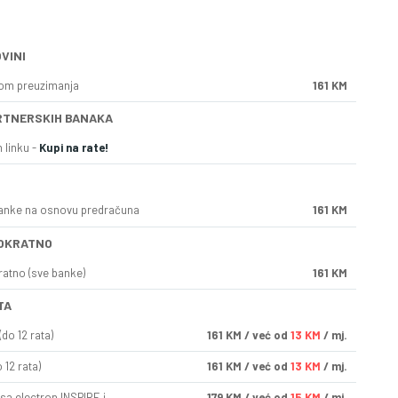
VINI
kom preuzimanja
161 KM
RTNERSKIH BANAKA
 linku -
Kupi na rate!
anke na osnovu predračuna
161 KM
OKRATNO
ratno (sve banke)
161 KM
TA
do 12 rata)
161
KM
/ već od
13 KM
/ mj.
 12 rata)
161
KM
/ već od
13 KM
/ mj.
sa electron INSPIRE i
179
KM
/ već od
15 KM
/ mj.