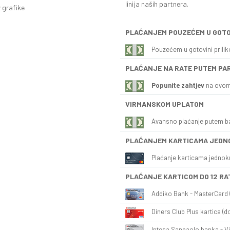
linija naših partnera.
 grafike
PLAĆANJEM POUZEĆEM U GOTO
Pouzećem u gotovini prili
PLAĆANJE NA RATE PUTEM PA
Popunite zahtjev
na ovom
VIRMANSKOM UPLATOM
Avansno plaćanje putem b
PLAĆANJEM KARTICAMA JEDN
Plaćanje karticama jednok
PLAĆANJE KARTICOM DO 12 RA
Addiko Bank - MasterCard (
Diners Club Plus kartica (do
Intesa Sanpaolo banka - Vi