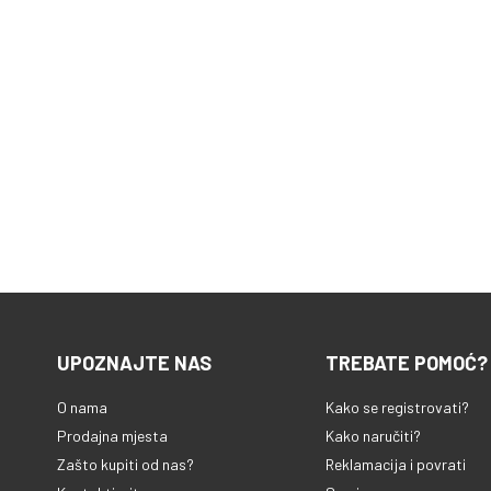
UPOZNAJTE NAS
TREBATE POMOĆ?
O nama
Kako se registrovati?
Prodajna mjesta
Kako naručiti?
Zašto kupiti od nas?
Reklamacija i povrati