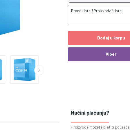
Brand: Intel§Proizvođač:Intel
Dodaj u korpu
Viber
Načini plaćanja?
Proizvode možete platiti pouzećem