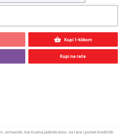
shopping_basket
Kupi 1-klikom
Kupi na rate
, virmanski, karticama jednokratno, na rate i putem kreditnih