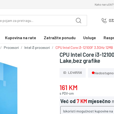
Kako naručiti?
03
Kupovina na rate
Zatražite ponudu
Usluge
Rasp
Procesori
Intel i3 procesori
CPU Intel Core i3-12100F 3.3GHz 12MB
CPU Intel Core i3-121
Lake,bez grafike
ID: LE46556
Nedostupno
161 KM
s PDV-om
Već od
7 KM
mjesečno
n
Iskoristi mogućnost kupovine na