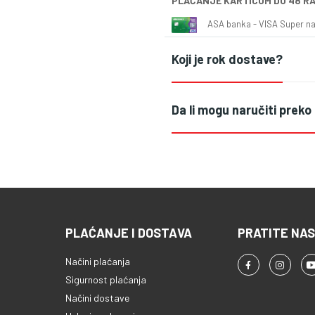
PLAĆANJE KARTICOM DO 48 R
ASA banka - VISA Super naš
Koji je rok dostave?
Da li mogu naručiti preko
PLAĆANJE I DOSTAVA
PRATITE NAS
Načini plaćanja
Sigurnost plaćanja
Načini dostave