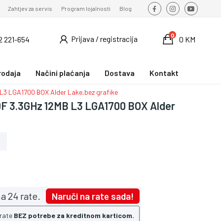
Zahtjev za servis
Program lojalnosti
Blog
0
Prijava / registracija
2 221-654
0 KM
rodaja
Načini plaćanja
Dostava
Kontakt
 L3 LGA1700 BOX Alder Lake,bez grafike
00F 3.3GHz 12MB L3 LGA1700 BOX Alder
a 24 rate.
Naruči na rate sada!
 rate
BEZ potrebe za kreditnom karticom.