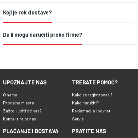
Koji je rok dostave?
Da li mogu naručiti preko firme?
UPOZNAJTE NAS
TREBATE POMOĆ?
O nama
Kako se registrovati?
Prodajna mjesta
Kako naručiti?
Zašto kupiti od nas?
Reklamacija i povrati
Kontaktirajte nas
Servis
PLAĆANJE I DOSTAVA
PRATITE NAS