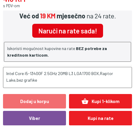
s PDV-om
Već od
19 KM
mjesečno
na 24 rate.
Naruči na rate sada!
Iskoristi mogućnost kupovine na rate
BEZ potrebe za
kreditnom karticom.
Intel Core i5-13400F 2.5GHz 20MB L3 LGA1700 BOX,Raptor
Lake,bez grafike
shopping_basket
Dodaj u korpu
Kupi 1-klikom
Viber
Kupi na rate