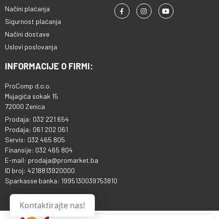
Načini plaćanja
Sigurnost plaćanja
Načini dostave
Uslovi poslovanja
INFORMACIJE O FIRMI:
ProComp d.o.o.
Mujagića sokak 15
72000 Zenica
Prodaja: 032 221 654
Prodaja: 061 202 061
Servis: 032 465 805
Finansije: 032 465 804
E-mail: prodaja@promarket.ba
ID broj: 4218813920000
Sparkasse banka: 1995130039753810
Kontaktirajte nas!