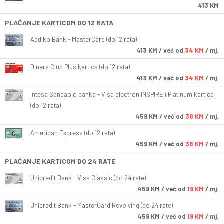
413 KM
PLAĆANJE KARTICOM DO 12 RATA
Addiko Bank - MasterCard (do 12 rata)
413
KM
/ već od
34 KM
/ mj.
Diners Club Plus kartica (do 12 rata)
413
KM
/ već od
34 KM
/ mj.
Intesa Sanpaolo banka - Visa electron INSPIRE i Platinum kartica
(do 12 rata)
459
KM
/ već od
38 KM
/ mj.
American Express (do 12 rata)
459
KM
/ već od
38 KM
/ mj.
PLAĆANJE KARTICOM DO 24 RATE
Unicredit Bank - Visa Classic (do 24 rate)
459
KM
/ već od
19 KM
/ mj.
Unicredit Bank - MasterCard Revolving (do 24 rate)
459
KM
/ već od
19 KM
/ mj.