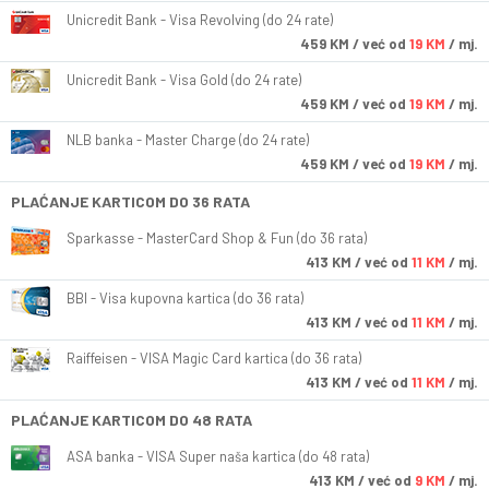
Unicredit Bank - Visa Revolving (do 24 rate)
459
KM
/ već od
19 KM
/ mj.
Unicredit Bank - Visa Gold (do 24 rate)
459
KM
/ već od
19 KM
/ mj.
NLB banka - Master Charge (do 24 rate)
459
KM
/ već od
19 KM
/ mj.
PLAĆANJE KARTICOM DO 36 RATA
Sparkasse - MasterCard Shop & Fun (do 36 rata)
413
KM
/ već od
11 KM
/ mj.
BBI - Visa kupovna kartica (do 36 rata)
413
KM
/ već od
11 KM
/ mj.
Raiffeisen - VISA Magic Card kartica (do 36 rata)
413
KM
/ već od
11 KM
/ mj.
PLAĆANJE KARTICOM DO 48 RATA
ASA banka - VISA Super naša kartica (do 48 rata)
413
KM
/ već od
9 KM
/ mj.