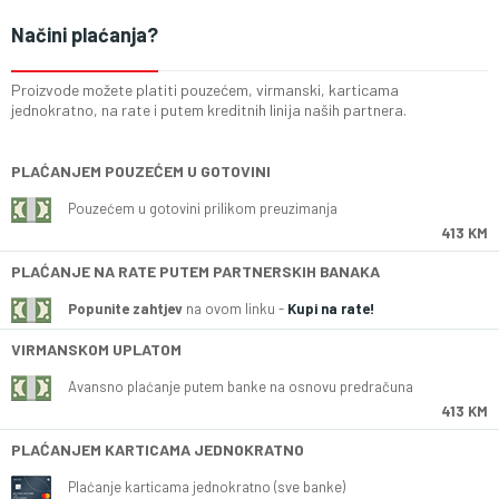
Načini plaćanja?
Proizvode možete platiti pouzećem, virmanski, karticama
jednokratno, na rate i putem kreditnih linija naših partnera.
PLAĆANJEM POUZEĆEM U GOTOVINI
Pouzećem u gotovini prilikom preuzimanja
413 KM
PLAĆANJE NA RATE PUTEM PARTNERSKIH BANAKA
Popunite zahtjev
na ovom linku -
Kupi na rate!
VIRMANSKOM UPLATOM
Avansno plaćanje putem banke na osnovu predračuna
413 KM
PLAĆANJEM KARTICAMA JEDNOKRATNO
Plaćanje karticama jednokratno (sve banke)