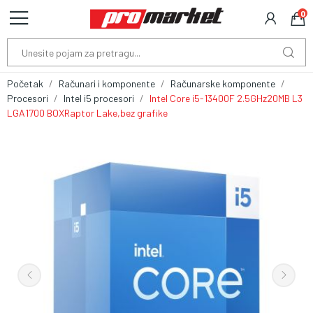
0
Početak
Računari i komponente
Računarske komponente
Procesori
Intel i5 procesori
Intel Core i5-13400F 2.5GHz20MB L3
LGA1700 BOXRaptor Lake,bez grafike