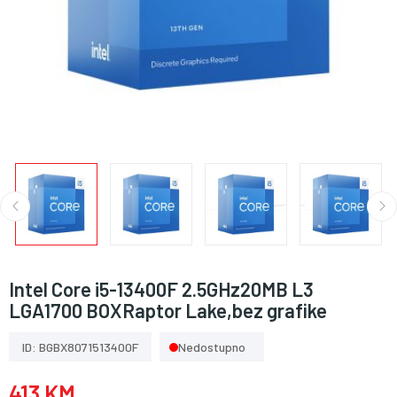
Intel Core i5-13400F 2.5GHz20MB L3
LGA1700 BOXRaptor Lake,bez grafike
ID: BGBX8071513400F
Nedostupno
413 KM