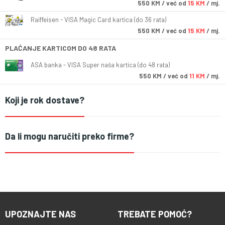
550
KM
/ već od
15 KM
/ mj.
Raiffeisen - VISA Magic Card kartica (do 36 rata)
550
KM
/ već od
15 KM
/ mj.
PLAĆANJE KARTICOM DO 48 RATA
ASA banka - VISA Super naša kartica (do 48 rata)
550
KM
/ već od
11 KM
/ mj.
Koji je rok dostave?
Da li mogu naručiti preko firme?
UPOZNAJTE NAS
TREBATE POMOĆ?