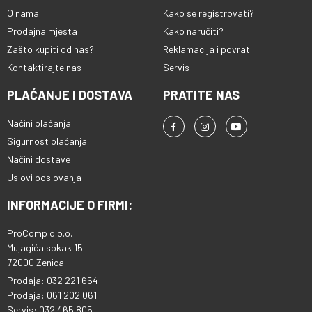
O nama
Kako se registrovati?
Prodajna mjesta
Kako naručiti?
Zašto kupiti od nas?
Reklamacija i povrati
Kontaktirajte nas
Servis
PLAĆANJE I DOSTAVA
PRATITE NAS
Načini plaćanja
Sigurnost plaćanja
Načini dostave
Uslovi poslovanja
INFORMACIJE O FIRMI:
ProComp d.o.o.
Mujagića sokak 15
72000 Zenica
Prodaja: 032 221 654
Prodaja: 061 202 061
Servis: 032 465 805