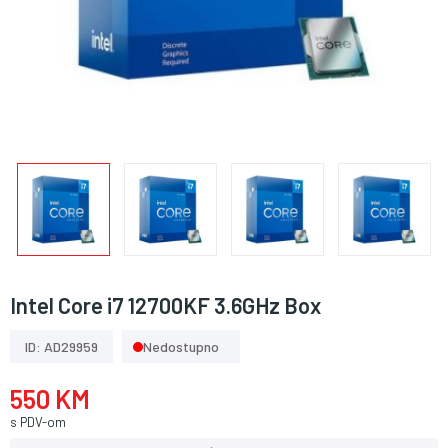
Intel Core i7 12700KF 3.6GHz Box
ID: AD29959
Nedostupno
550 KM
s PDV-om