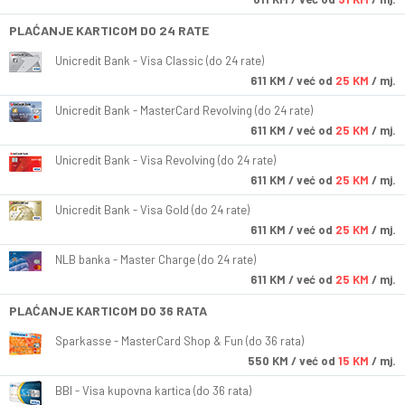
PLAĆANJE KARTICOM DO 24 RATE
Unicredit Bank - Visa Classic (do 24 rate)
611
KM
/ već od
25 KM
/ mj.
Unicredit Bank - MasterCard Revolving (do 24 rate)
611
KM
/ već od
25 KM
/ mj.
Unicredit Bank - Visa Revolving (do 24 rate)
611
KM
/ već od
25 KM
/ mj.
Unicredit Bank - Visa Gold (do 24 rate)
611
KM
/ već od
25 KM
/ mj.
NLB banka - Master Charge (do 24 rate)
611
KM
/ već od
25 KM
/ mj.
PLAĆANJE KARTICOM DO 36 RATA
Sparkasse - MasterCard Shop & Fun (do 36 rata)
550
KM
/ već od
15 KM
/ mj.
BBI - Visa kupovna kartica (do 36 rata)