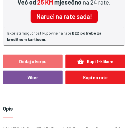
Već od
25 KM
mjesečno
na 24 rate.
Naruči na rate sada!
Iskoristi mogućnost kupovine na rate
BEZ potrebe za
kreditnom karticom.
shopping_basket
Dodaj u korpu
Kupi 1-klikom
Viber
Kupi na rate
Opis