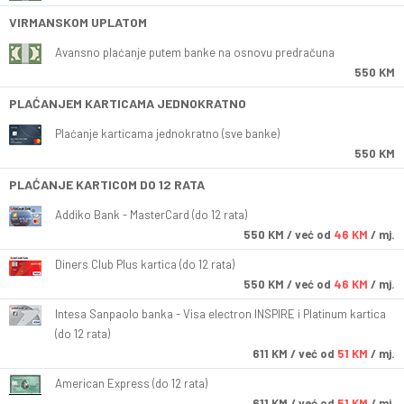
VIRMANSKOM UPLATOM
Avansno plaćanje putem banke na osnovu predračuna
550 KM
PLAĆANJEM KARTICAMA JEDNOKRATNO
Plaćanje karticama jednokratno (sve banke)
550 KM
PLAĆANJE KARTICOM DO 12 RATA
Addiko Bank - MasterCard (do 12 rata)
550
KM
/ već od
46 KM
/ mj.
Diners Club Plus kartica (do 12 rata)
550
KM
/ već od
46 KM
/ mj.
Intesa Sanpaolo banka - Visa electron INSPIRE i Platinum kartica
(do 12 rata)
611
KM
/ već od
51 KM
/ mj.
American Express (do 12 rata)
611
KM
/ već od
51 KM
/ mj.