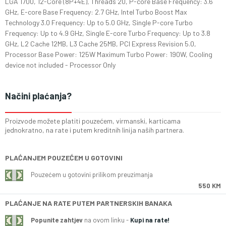
LGA 1700, 12-Core (8P+4E), Threads 20, P-core Base Frequency: 3.6
GHz, E-core Base Frequency: 2.7 GHz, Intel Turbo Boost Max
Technology 3.0 Frequency: Up to 5.0 GHz, Single P-core Turbo
Frequency: Up to 4.9 GHz, Single E-core Turbo Frequency: Up to 3.8
GHz, L2 Cache 12MB, L3 Cache 25MB, PCI Express Revision 5.0,
Processor Base Power: 125W Maximum Turbo Power: 190W, Cooling
device not included - Processor Only
Načini plaćanja?
Proizvode možete platiti pouzećem, virmanski, karticama
jednokratno, na rate i putem kreditnih linija naših partnera.
PLAĆANJEM POUZEĆEM U GOTOVINI
Pouzećem u gotovini prilikom preuzimanja
550 KM
PLAĆANJE NA RATE PUTEM PARTNERSKIH BANAKA
Popunite zahtjev
na ovom linku -
Kupi na rate!