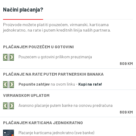
Načini plaćanja?
Proizvode možete platiti pouzećem, virmanski, karticama
jednokratno, na rate i putem kreditnih linija naših partnera.
PLAĆANJEM POUZEĆEM U GOTOVINI
Pouzećem u gotovini prilikom preuzimanja
809 KM
PLAĆANJE NA RATE PUTEM PARTNERSKIH BANAKA
Popunite zahtjev
na ovom linku -
Kupi na rate!
VIRMANSKOM UPLATOM
Avansno plaćanje putem banke na osnovu predračuna
809 KM
PLAĆANJEM KARTICAMA JEDNOKRATNO
Plaćanje karticama jednokratno (sve banke)