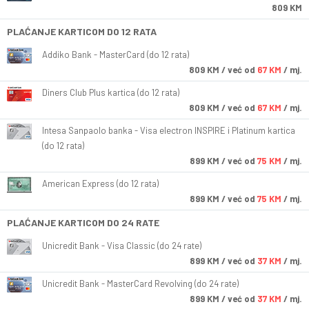
809 KM
PLAĆANJE KARTICOM DO 12 RATA
Addiko Bank - MasterCard (do 12 rata)
809
KM
/ već od
67 KM
/ mj.
Diners Club Plus kartica (do 12 rata)
809
KM
/ već od
67 KM
/ mj.
Intesa Sanpaolo banka - Visa electron INSPIRE i Platinum kartica
(do 12 rata)
899
KM
/ već od
75 KM
/ mj.
American Express (do 12 rata)
899
KM
/ već od
75 KM
/ mj.
PLAĆANJE KARTICOM DO 24 RATE
Unicredit Bank - Visa Classic (do 24 rate)
899
KM
/ već od
37 KM
/ mj.
Unicredit Bank - MasterCard Revolving (do 24 rate)
899
KM
/ već od
37 KM
/ mj.