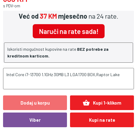
s PDV-om
Već od
37 KM
mjesečno
na 24 rate.
Naruči na rate sada!
Iskoristi mogućnost kupovine na rate
BEZ potrebe za
kreditnom karticom.
Intel Core i7-13700 1.1GHz 30MB L3 LGA1700 BOX,Raptor Lake
shopping_basket
Dodaj u korpu
Kupi 1-klikom
Viber
Kupi na rate