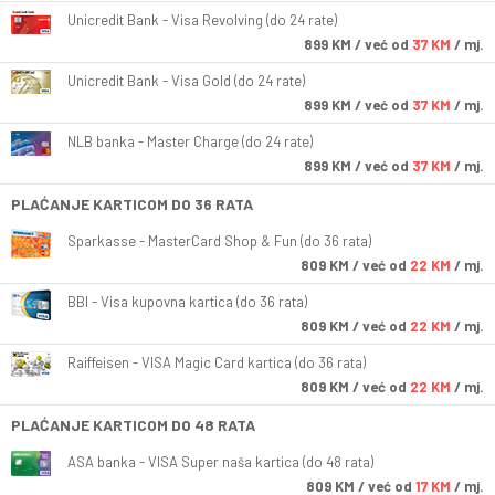
Unicredit Bank - Visa Revolving (do 24 rate)
899
KM
/ već od
37 KM
/ mj.
Unicredit Bank - Visa Gold (do 24 rate)
899
KM
/ već od
37 KM
/ mj.
NLB banka - Master Charge (do 24 rate)
899
KM
/ već od
37 KM
/ mj.
PLAĆANJE KARTICOM DO 36 RATA
Sparkasse - MasterCard Shop & Fun (do 36 rata)
809
KM
/ već od
22 KM
/ mj.
BBI - Visa kupovna kartica (do 36 rata)
809
KM
/ već od
22 KM
/ mj.
Raiffeisen - VISA Magic Card kartica (do 36 rata)
809
KM
/ već od
22 KM
/ mj.
PLAĆANJE KARTICOM DO 48 RATA
ASA banka - VISA Super naša kartica (do 48 rata)
809
KM
/ već od
17 KM
/ mj.