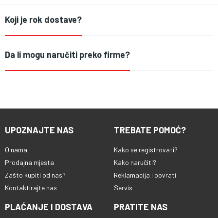
Koji je rok dostave?
Da li mogu naručiti preko firme?
UPOZNAJTE NAS
TREBATE POMOĆ?
O nama
Kako se registrovati?
Prodajna mjesta
Kako naručiti?
Zašto kupiti od nas?
Reklamacija i povrati
Kontaktirajte nas
Servis
PLAĆANJE I DOSTAVA
PRATITE NAS