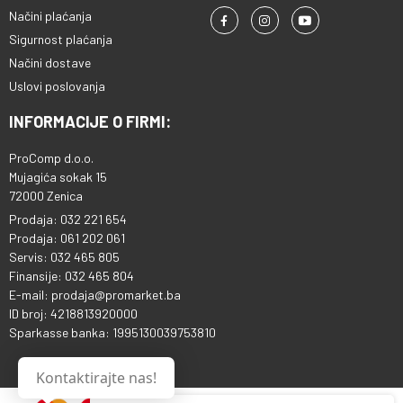
Načini plaćanja
Sigurnost plaćanja
Načini dostave
Uslovi poslovanja
INFORMACIJE O FIRMI:
ProComp d.o.o.
Mujagića sokak 15
72000 Zenica
Prodaja: 032 221 654
Prodaja: 061 202 061
Servis: 032 465 805
Finansije: 032 465 804
E-mail: prodaja@promarket.ba
ID broj: 4218813920000
Sparkasse banka: 1995130039753810
Kontaktirajte nas!