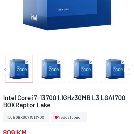
Intel Core i7-13700 1.1GHz30MB L3 LGA1700
BOXRaptor Lake
ID: BGBX8071513700
Nedostupno
809 KM