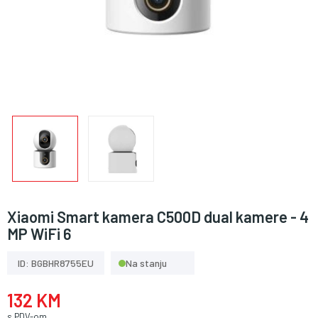
Xiaomi Smart kamera C500D dual kamere - 4
MP WiFi 6
ID: BGBHR8755EU
Na stanju
132 KM
s PDV-om