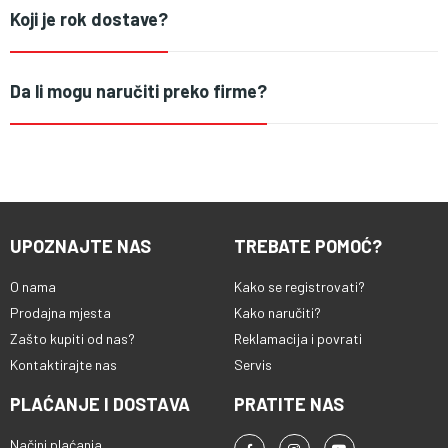
Koji je rok dostave?
Da li mogu naručiti preko firme?
UPOZNAJTE NAS
TREBATE POMOĆ?
O nama
Kako se registrovati?
Prodajna mjesta
Kako naručiti?
Zašto kupiti od nas?
Reklamacija i povrati
Kontaktirajte nas
Servis
PLAĆANJE I DOSTAVA
PRATITE NAS
Načini plaćanja