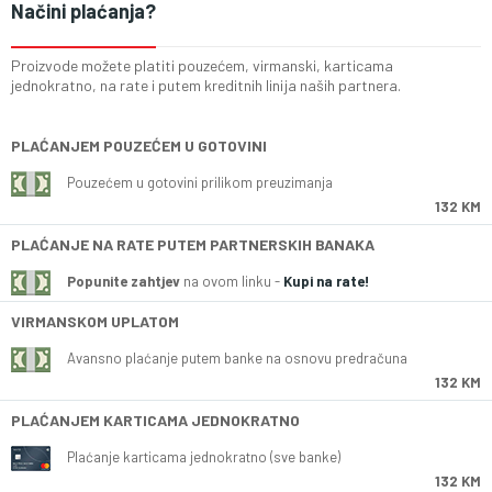
Načini plaćanja?
Proizvode možete platiti pouzećem, virmanski, karticama
jednokratno, na rate i putem kreditnih linija naših partnera.
PLAĆANJEM POUZEĆEM U GOTOVINI
Pouzećem u gotovini prilikom preuzimanja
132 KM
PLAĆANJE NA RATE PUTEM PARTNERSKIH BANAKA
Popunite zahtjev
na ovom linku -
Kupi na rate!
VIRMANSKOM UPLATOM
Avansno plaćanje putem banke na osnovu predračuna
132 KM
PLAĆANJEM KARTICAMA JEDNOKRATNO
Plaćanje karticama jednokratno (sve banke)
132 KM