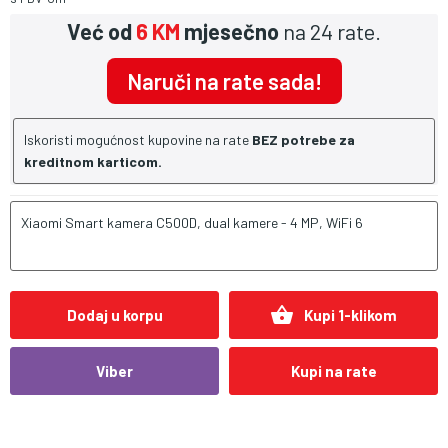
Već od
6 KM
mjesečno
na 24 rate.
Naruči na rate sada!
Iskoristi mogućnost kupovine na rate
BEZ potrebe za
kreditnom karticom.
Xiaomi Smart kamera C500D, dual kamere - 4 MP, WiFi 6
shopping_basket
Dodaj u korpu
Kupi 1-klikom
Viber
Kupi na rate