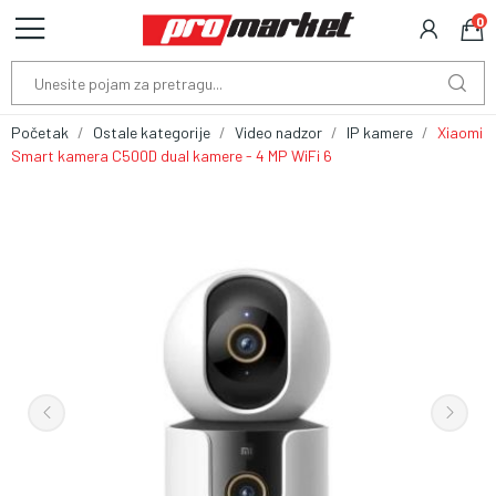
0
Početak
Ostale kategorije
Video nadzor
IP kamere
Xiaomi
Smart kamera C500D dual kamere - 4 MP WiFi 6