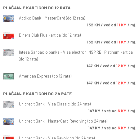
PLAĆANJE KARTICOM DO 12 RATA
Addiko Bank - MasterCard (do 12 rata)
132
KM
/ već od
11 KM
/ mj.
Diners Club Plus kartica (do 12 rata)
132
KM
/ već od
11 KM
/ mj.
Intesa Sanpaolo banka - Visa electron INSPIRE i Platinum kartica
(do 12 rata)
147
KM
/ već od
12 KM
/ mj.
American Express (do 12 rata)
147
KM
/ već od
12 KM
/ mj.
PLAĆANJE KARTICOM DO 24 RATE
Unicredit Bank - Visa Classic (do 24 rate)
147
KM
/ već od
6 KM
/ mj.
Unicredit Bank - MasterCard Revolving (do 24 rate)
147
KM
/ već od
6 KM
/ mj.
Unicredit Bank - Visa Revolving (do 24 rate)