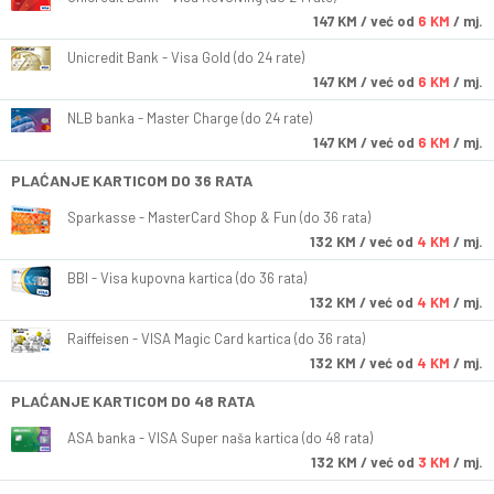
147
KM
/ već od
6 KM
/ mj.
Unicredit Bank - Visa Gold (do 24 rate)
147
KM
/ već od
6 KM
/ mj.
NLB banka - Master Charge (do 24 rate)
147
KM
/ već od
6 KM
/ mj.
PLAĆANJE KARTICOM DO 36 RATA
Sparkasse - MasterCard Shop & Fun (do 36 rata)
132
KM
/ već od
4 KM
/ mj.
BBI - Visa kupovna kartica (do 36 rata)
132
KM
/ već od
4 KM
/ mj.
Raiffeisen - VISA Magic Card kartica (do 36 rata)
132
KM
/ već od
4 KM
/ mj.
PLAĆANJE KARTICOM DO 48 RATA
ASA banka - VISA Super naša kartica (do 48 rata)
132
KM
/ već od
3 KM
/ mj.