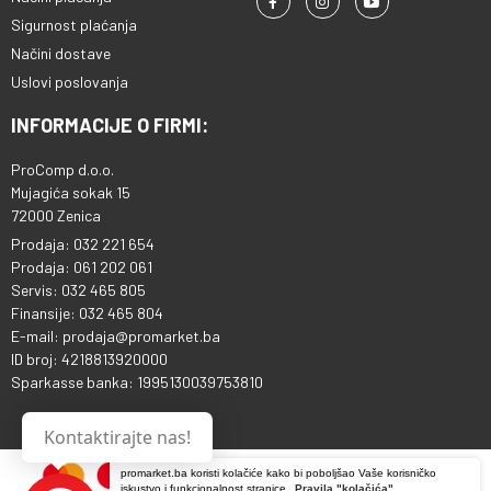
Sigurnost plaćanja
Načini dostave
Uslovi poslovanja
INFORMACIJE O FIRMI:
ProComp d.o.o.
Mujagića sokak 15
72000 Zenica
Prodaja: 032 221 654
Prodaja: 061 202 061
Servis: 032 465 805
Finansije: 032 465 804
E-mail: prodaja@promarket.ba
ID broj: 4218813920000
Sparkasse banka: 1995130039753810
Kontaktirajte nas!
promarket.ba koristi kolačiće kako bi poboljšao Vaše korisničko
iskustvo i funkcionalnost stranice.
Pravila "kolačića"