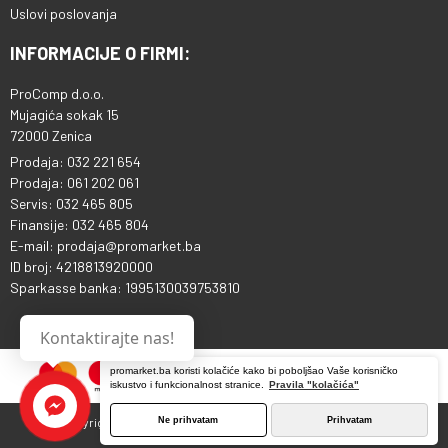
Uslovi poslovanja
INFORMACIJE O FIRMI:
ProComp d.o.o.
Mujagića sokak 15
72000 Zenica
Prodaja: 032 221 654
Prodaja: 061 202 061
Servis: 032 465 805
Finansije: 032 465 804
E-mail: prodaja@promarket.ba
ID broj: 4218813920000
Sparkasse banka: 1995130039753810
Kontaktirajte nas!
promarket.ba koristi kolačiće kako bi poboljšao Vaše korisničko
iskustvo i funkcionalnost stranice.
Pravila "kolačića"
Ne prihvatam
Prihvatam
Copyright © 2013 - 2026 ProComp d.o.o. Sva prava pridržana.