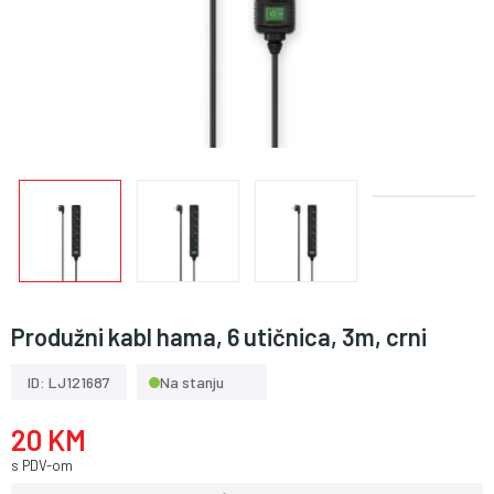
Produžni kabl hama, 6 utičnica, 3m, crni
ID: LJ121687
Na stanju
20 KM
s PDV-om