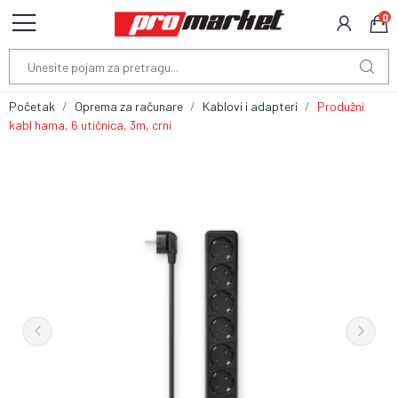
0
Početak
Oprema za računare
Kablovi i adapteri
Produžni
kabl hama, 6 utičnica, 3m, crni