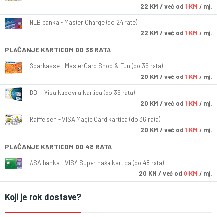
22
KM
/ već od
1 KM
/ mj.
NLB banka - Master Charge (do 24 rate)
22
KM
/ već od
1 KM
/ mj.
PLAĆANJE KARTICOM DO 36 RATA
Sparkasse - MasterCard Shop & Fun (do 36 rata)
20
KM
/ već od
1 KM
/ mj.
BBI - Visa kupovna kartica (do 36 rata)
20
KM
/ već od
1 KM
/ mj.
Raiffeisen - VISA Magic Card kartica (do 36 rata)
20
KM
/ već od
1 KM
/ mj.
PLAĆANJE KARTICOM DO 48 RATA
ASA banka - VISA Super naša kartica (do 48 rata)
20
KM
/ već od
0 KM
/ mj.
Koji je rok dostave?