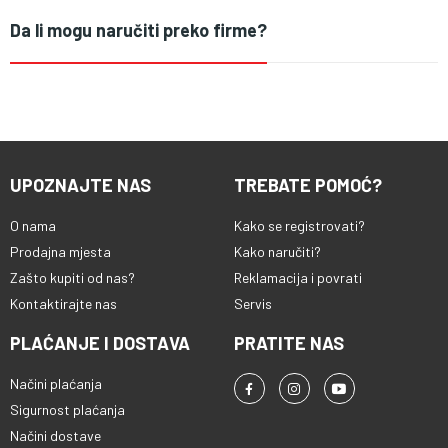
Da li mogu naručiti preko firme?
UPOZNAJTE NAS
TREBATE POMOĆ?
O nama
Kako se registrovati?
Prodajna mjesta
Kako naručiti?
Zašto kupiti od nas?
Reklamacija i povrati
Kontaktirajte nas
Servis
PLAĆANJE I DOSTAVA
PRATITE NAS
Načini plaćanja
Sigurnost plaćanja
Načini dostave