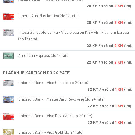
20
KM
/ već od
2 KM
/ mj.
Diners Club Plus kartica (do 12 rata)
20
KM
/ već od
2 KM
/ mj.
Intesa Sanpaolo banka - Visa electron INSPIRE i Platinum kartica
(do 12 rata)
22
KM
/ već od
2 KM
/ mj.
American Express (do 12 rata)
22
KM
/ već od
2 KM
/ mj.
PLAĆANJE KARTICOM DO 24 RATE
Unicredit Bank - Visa Classic (do 24 rate)
22
KM
/ već od
1 KM
/ mj.
Unicredit Bank - MasterCard Revolving (do 24 rate)
22
KM
/ već od
1 KM
/ mj.
Unicredit Bank - Visa Revolving (do 24 rate)
22
KM
/ već od
1 KM
/ mj.
Unicredit Bank - Visa Gold (do 24 rate)