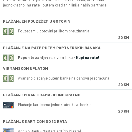
jednokratno, na rate i putem kreditnih linija naših partnera.
PLAĆANJEM POUZEĆEM U GOTOVINI
Pouzećem u gotovini prilikom preuzimanja
20 KM
PLAĆANJE NA RATE PUTEM PARTNERSKIH BANAKA
Popunite zahtjev
na ovom linku -
Kupi na rate!
VIRMANSKOM UPLATOM
Avansno plaćanje putem banke na osnovu predračuna
20 KM
PLAĆANJEM KARTICAMA JEDNOKRATNO
Plaćanje karticama jednokratno (sve banke)
20 KM
PLAĆANJE KARTICOM DO 12 RATA
Addiko Bank - MasterCard (do 12 rata)