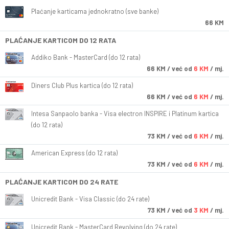
Plaćanje karticama jednokratno (sve banke)
66 KM
PLAĆANJE KARTICOM DO 12 RATA
Addiko Bank - MasterCard (do 12 rata)
66
KM
/ već od
6 KM
/ mj.
Diners Club Plus kartica (do 12 rata)
66
KM
/ već od
6 KM
/ mj.
Intesa Sanpaolo banka - Visa electron INSPIRE i Platinum kartica
(do 12 rata)
73
KM
/ već od
6 KM
/ mj.
American Express (do 12 rata)
73
KM
/ već od
6 KM
/ mj.
PLAĆANJE KARTICOM DO 24 RATE
Unicredit Bank - Visa Classic (do 24 rate)
73
KM
/ već od
3 KM
/ mj.
Unicredit Bank - MasterCard Revolving (do 24 rate)