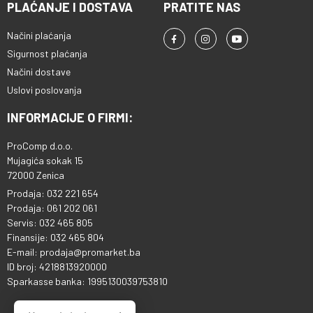
PLAĆANJE I DOSTAVA
PRATITE NAS
Načini plaćanja
Sigurnost plaćanja
Načini dostave
Uslovi poslovanja
INFORMACIJE O FIRMI:
ProComp d.o.o.
Mujagića sokak 15
72000 Zenica
Prodaja: 032 221 654
Prodaja: 061 202 061
Servis: 032 465 805
Finansije: 032 465 804
E-mail: prodaja@promarket.ba
ID broj: 4218813920000
Sparkasse banka: 1995130039753810