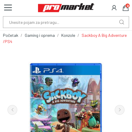
0
Početak
Gaming i oprema
Konzole
Sackboy A Big Adventure
/PS4