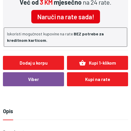
Već od
3 KM
mjesečno
na 24 rate.
Naruči na rate sada!
Iskoristi mogućnost kupovine na rate
BEZ potrebe za
kreditnom karticom.
shopping_basket
Dodaj u korpu
Kupi 1-klikom
Viber
Kupi na rate
Opis