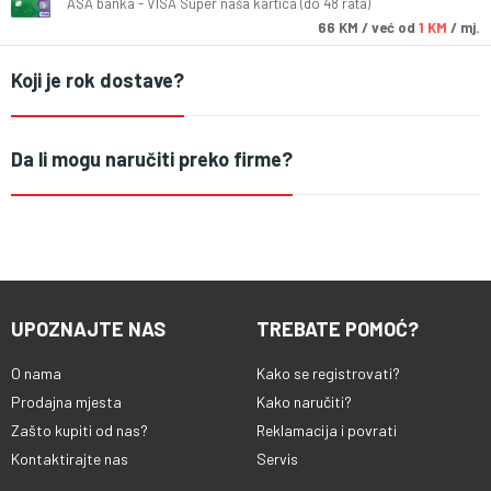
ASA banka - VISA Super naša kartica (do 48 rata)
66
KM
/ već od
1 KM
/ mj.
Koji je rok dostave?
Da li mogu naručiti preko firme?
UPOZNAJTE NAS
TREBATE POMOĆ?
O nama
Kako se registrovati?
Prodajna mjesta
Kako naručiti?
Zašto kupiti od nas?
Reklamacija i povrati
Kontaktirajte nas
Servis