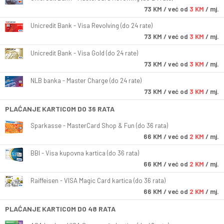
73
KM
/ već od
3 KM
/ mj.
Unicredit Bank - Visa Revolving (do 24 rate)
73
KM
/ već od
3 KM
/ mj.
Unicredit Bank - Visa Gold (do 24 rate)
73
KM
/ već od
3 KM
/ mj.
NLB banka - Master Charge (do 24 rate)
73
KM
/ već od
3 KM
/ mj.
PLAĆANJE KARTICOM DO 36 RATA
Sparkasse - MasterCard Shop & Fun (do 36 rata)
66
KM
/ već od
2 KM
/ mj.
BBI - Visa kupovna kartica (do 36 rata)
66
KM
/ već od
2 KM
/ mj.
Raiffeisen - VISA Magic Card kartica (do 36 rata)
66
KM
/ već od
2 KM
/ mj.
PLAĆANJE KARTICOM DO 48 RATA