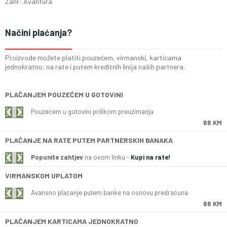
Zanr: Avantura
Načini plaćanja?
Proizvode možete platiti pouzećem, virmanski, karticama
jednokratno, na rate i putem kreditnih linija naših partnera.
PLAĆANJEM POUZEĆEM U GOTOVINI
Pouzećem u gotovini prilikom preuzimanja
66 KM
PLAĆANJE NA RATE PUTEM PARTNERSKIH BANAKA
Popunite zahtjev
na ovom linku -
Kupi na rate!
VIRMANSKOM UPLATOM
Avansno plaćanje putem banke na osnovu predračuna
66 KM
PLAĆANJEM KARTICAMA JEDNOKRATNO