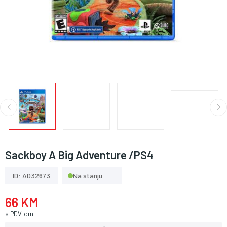
Sackboy A Big Adventure /PS4
ID: AD32673
Na stanju
66 KM
s PDV-om