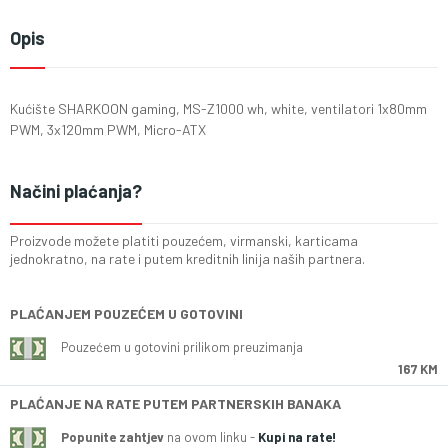
Opis
Kućište SHARKOON gaming, MS-Z1000 wh, white, ventilatori 1x80mm
PWM, 3x120mm PWM, Micro-ATX
Načini plaćanja?
Proizvode možete platiti pouzećem, virmanski, karticama
jednokratno, na rate i putem kreditnih linija naših partnera.
PLAĆANJEM POUZEĆEM U GOTOVINI
Pouzećem u gotovini prilikom preuzimanja
167 KM
PLAĆANJE NA RATE PUTEM PARTNERSKIH BANAKA
Popunite zahtjev
na ovom linku -
Kupi na rate!