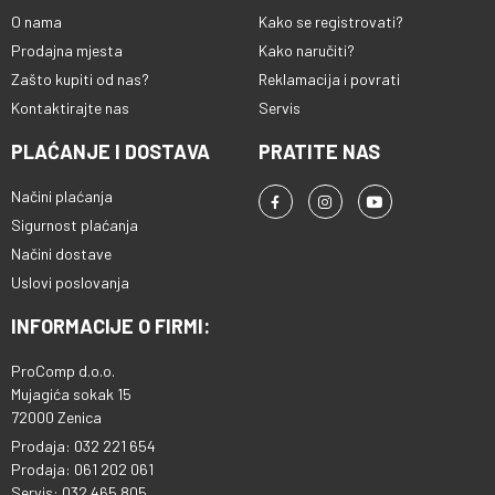
O nama
Kako se registrovati?
Prodajna mjesta
Kako naručiti?
Zašto kupiti od nas?
Reklamacija i povrati
Kontaktirajte nas
Servis
PLAĆANJE I DOSTAVA
PRATITE NAS
Načini plaćanja
Sigurnost plaćanja
Načini dostave
Uslovi poslovanja
INFORMACIJE O FIRMI:
ProComp d.o.o.
Mujagića sokak 15
72000 Zenica
Prodaja: 032 221 654
Prodaja: 061 202 061
Servis: 032 465 805