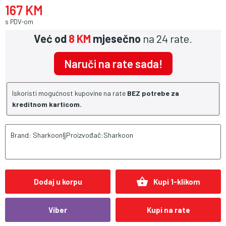
167 KM
s PDV-om
Već od
8 KM
mjesečno
na 24 rate.
Naruči na rate sada!
Iskoristi mogućnost kupovine na rate
BEZ potrebe za
kreditnom karticom.
Brand: Sharkoon§Proizvođač:Sharkoon
shopping_basket
Dodaj u korpu
Kupi 1-klikom
Viber
Kupi na rate