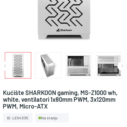
Kućište SHARKOON gaming, MS-Z1000 wh,
white, ventilatori 1x80mm PWM, 3x120mm
PWM, Micro-ATX
ID: LE54335
Na stanju