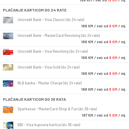
186
KM
/ već od
15 KM
/ mj.
PLAĆANJE KARTICOM DO 24 RATE
Unicredit Bank - Visa Classic (do 24 rate)
186
KM
/ već od
8 KM
/ mj.
Unicredit Bank - MasterCard Revolving (do 24 rate)
186
KM
/ već od
8 KM
/ mj.
Unicredit Bank - Visa Revolving (do 24 rate)
186
KM
/ već od
8 KM
/ mj.
Unicredit Bank - Visa Gold (do 24 rate)
186
KM
/ već od
8 KM
/ mj.
NLB banka - Master Charge (do 24 rate)
186
KM
/ već od
8 KM
/ mj.
PLAĆANJE KARTICOM DO 36 RATA
Sparkasse - MasterCard Shop & Fun (do 36 rata)
167
KM
/ već od
5 KM
/ mj.
BBI - Visa kupovna kartica (do 36 rata)