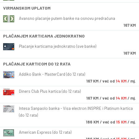
VIRMANSKOM UPLATOM
Avansno plaćanje putem banke na osnovu predračuna
167 KM
PLAĆANJEM KARTICAMA JEDNOKRATNO
Plaćanje karticama jednokratno (sve banke)
167 KM
PLAĆANJE KARTICOM DO 12 RATA
Addiko Bank - MasterCard (do 12 rata)
167
KM
/ već od
14 KM
/ mj.
Diners Club Plus kartica (do 12 rata)
167
KM
/ već od
14 KM
/ mj.
Intesa Sanpaolo banka - Visa electron INSPIRE i Platinum kartica
(do 12 rata)
186
KM
/ već od
15 KM
/ mj.
American Express (do 12 rata)