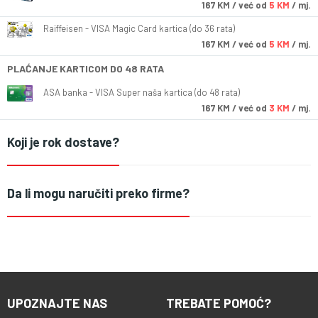
167
KM
/ već od
5 KM
/ mj.
Raiffeisen - VISA Magic Card kartica (do 36 rata)
167
KM
/ već od
5 KM
/ mj.
PLAĆANJE KARTICOM DO 48 RATA
ASA banka - VISA Super naša kartica (do 48 rata)
167
KM
/ već od
3 KM
/ mj.
Koji je rok dostave?
Da li mogu naručiti preko firme?
UPOZNAJTE NAS
TREBATE POMOĆ?