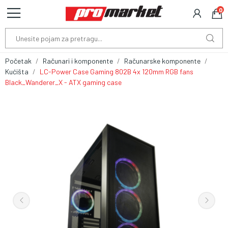
0
Početak
Računari i komponente
Računarske komponente
Kućišta
LC-Power Case Gaming 802B 4x 120mm RGB fans
Black_Wanderer_X - ATX gaming case