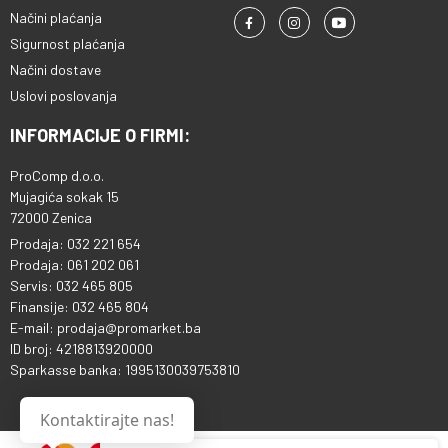
Načini plaćanja
Sigurnost plaćanja
Načini dostave
Uslovi poslovanja
INFORMACIJE O FIRMI:
ProComp d.o.o.
Mujagića sokak 15
72000 Zenica
Prodaja: 032 221 654
Prodaja: 061 202 061
Servis: 032 465 805
Finansije: 032 465 804
E-mail: prodaja@promarket.ba
ID broj: 4218813920000
Sparkasse banka: 1995130039753810
Kontaktirajte nas!