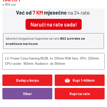
s PDV-om
Već od
7 KM
mjesečno
na 24 rate.
Naruči na rate sada!
Iskoristi mogućnost kupovine na rate
BEZ potrebe za
kreditnom karticom.
LC-Power Case Gaming 802B, 4x 120mm RGB fans, GPU: 320mm,
CPU cooler: 160mm, Radiator: do 360mm
shopping_basket
Dodaj u korpu
Kupi 1-klikom
Viber
Kupi na rate