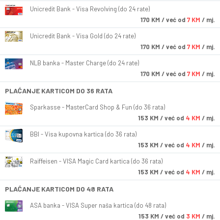
Unicredit Bank - Visa Revolving (do 24 rate)
170
KM
/ već od
7 KM
/ mj.
Unicredit Bank - Visa Gold (do 24 rate)
170
KM
/ već od
7 KM
/ mj.
NLB banka - Master Charge (do 24 rate)
170
KM
/ već od
7 KM
/ mj.
PLAĆANJE KARTICOM DO 36 RATA
Sparkasse - MasterCard Shop & Fun (do 36 rata)
153
KM
/ već od
4 KM
/ mj.
BBI - Visa kupovna kartica (do 36 rata)
153
KM
/ već od
4 KM
/ mj.
Raiffeisen - VISA Magic Card kartica (do 36 rata)
153
KM
/ već od
4 KM
/ mj.
PLAĆANJE KARTICOM DO 48 RATA
ASA banka - VISA Super naša kartica (do 48 rata)
153
KM
/ već od
3 KM
/ mj.