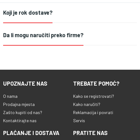
Koji je rok dostave?
Da li mogu naručiti preko firme?
UPOZNAJTE NAS
TREBATE POMOĆ?
O nama
Kako se registrovati?
Prodajna mjesta
Kako naručiti?
Zašto kupiti od nas?
Reklamacija i povrati
Kontaktirajte nas
Servis
PLAĆANJE I DOSTAVA
PRATITE NAS