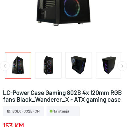
LC-Power Case Gaming 802B 4x 120mm RGB
fans Black_Wanderer_X - ATX gaming case
ID: BGLC-802B-ON
Na stanju
153 KM