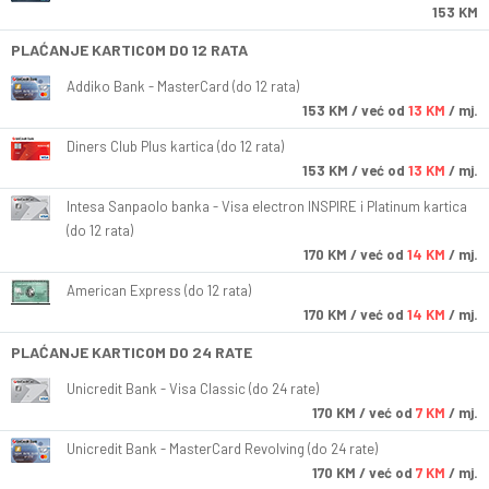
153 KM
PLAĆANJE KARTICOM DO 12 RATA
Addiko Bank - MasterCard (do 12 rata)
153
KM
/ već od
13 KM
/ mj.
Diners Club Plus kartica (do 12 rata)
153
KM
/ već od
13 KM
/ mj.
Intesa Sanpaolo banka - Visa electron INSPIRE i Platinum kartica
(do 12 rata)
170
KM
/ već od
14 KM
/ mj.
American Express (do 12 rata)
170
KM
/ već od
14 KM
/ mj.
PLAĆANJE KARTICOM DO 24 RATE
Unicredit Bank - Visa Classic (do 24 rate)
170
KM
/ već od
7 KM
/ mj.
Unicredit Bank - MasterCard Revolving (do 24 rate)
170
KM
/ već od
7 KM
/ mj.