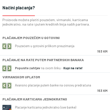
Načini plaćanja?
Proizvode možete platiti pouzećem, virmanski, karticama
jednokratno, na rate i putem kreditnih linija naših partnera.
PLAĆANJEM POUZEĆEM U GOTOVINI
Pouzećem u gotovini prilikom preuzimanja
153 KM
PLAĆANJE NA RATE PUTEM PARTNERSKIH BANAKA
Popunite zahtjev
na ovom linku -
Kupi na rate!
VIRMANSKOM UPLATOM
Avansno plaćanje putem banke na osnovu predračuna
153 KM
PLAĆANJEM KARTICAMA JEDNOKRATNO
Plaćanje karticama jednokratno (sve banke)