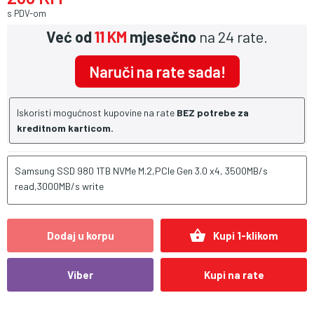
s PDV-om
Već od
11 KM
mjesečno
na 24 rate.
Naruči na rate sada!
Iskoristi mogućnost kupovine na rate
BEZ potrebe za
kreditnom karticom.
Samsung SSD 980 1TB NVMe M.2,PCIe Gen 3.0 x4, 3500MB/s
read,3000MB/s write
shopping_basket
Dodaj u korpu
Kupi 1-klikom
Viber
Kupi na rate