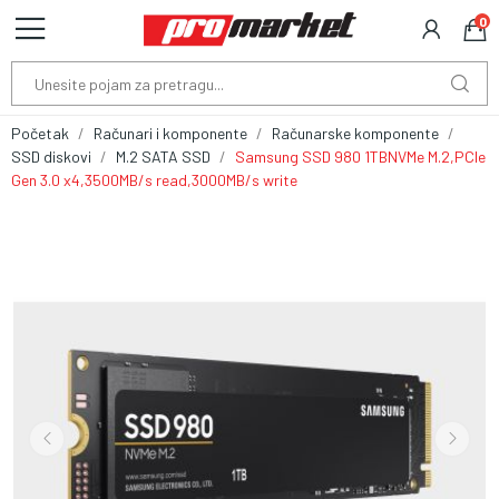
0
Početak
Računari i komponente
Računarske komponente
SSD diskovi
M.2 SATA SSD
Samsung SSD 980 1TBNVMe M.2,PCIe
Gen 3.0 x4,3500MB/s read,3000MB/s write