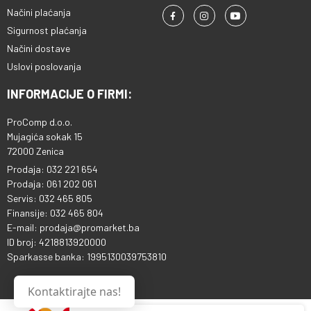
Načini plaćanja
Sigurnost plaćanja
Načini dostave
Uslovi poslovanja
INFORMACIJE O FIRMI:
ProComp d.o.o.
Mujagića sokak 15
72000 Zenica
Prodaja: 032 221 654
Prodaja: 061 202 061
Servis: 032 465 805
Finansije: 032 465 804
E-mail: prodaja@promarket.ba
ID broj: 4218813920000
Sparkasse banka: 1995130039753810
Kontaktirajte nas!