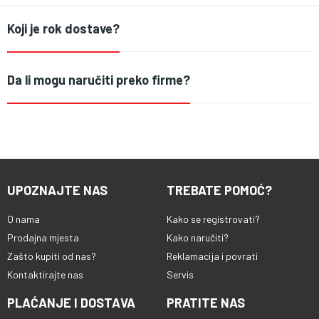
Koji je rok dostave?
Da li mogu naručiti preko firme?
UPOZNAJTE NAS
TREBATE POMOĆ?
O nama
Kako se registrovati?
Prodajna mjesta
Kako naručiti?
Zašto kupiti od nas?
Reklamacija i povrati
Kontaktirajte nas
Servis
PLAĆANJE I DOSTAVA
PRATITE NAS