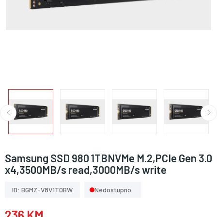
Samsung SSD 980 1TBNVMe M.2,PCIe Gen 3.0
x4,3500MB/s read,3000MB/s write
ID: BGMZ-V8V1T0BW
Nedostupno
236 KM