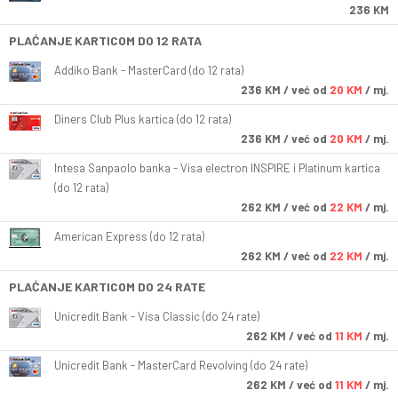
236 KM
PLAĆANJE KARTICOM DO 12 RATA
Addiko Bank - MasterCard (do 12 rata)
236
KM
/ već od
20 KM
/ mj.
Diners Club Plus kartica (do 12 rata)
236
KM
/ već od
20 KM
/ mj.
Intesa Sanpaolo banka - Visa electron INSPIRE i Platinum kartica
(do 12 rata)
262
KM
/ već od
22 KM
/ mj.
American Express (do 12 rata)
262
KM
/ već od
22 KM
/ mj.
PLAĆANJE KARTICOM DO 24 RATE
Unicredit Bank - Visa Classic (do 24 rate)
262
KM
/ već od
11 KM
/ mj.
Unicredit Bank - MasterCard Revolving (do 24 rate)
262
KM
/ već od
11 KM
/ mj.