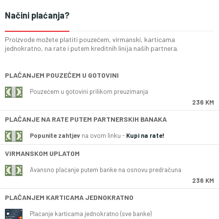
Načini plaćanja?
Proizvode možete platiti pouzećem, virmanski, karticama
jednokratno, na rate i putem kreditnih linija naših partnera.
PLAĆANJEM POUZEĆEM U GOTOVINI
Pouzećem u gotovini prilikom preuzimanja
236 KM
PLAĆANJE NA RATE PUTEM PARTNERSKIH BANAKA
Popunite zahtjev
na ovom linku -
Kupi na rate!
VIRMANSKOM UPLATOM
Avansno plaćanje putem banke na osnovu predračuna
236 KM
PLAĆANJEM KARTICAMA JEDNOKRATNO
Plaćanje karticama jednokratno (sve banke)