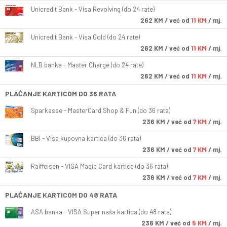
Unicredit Bank - Visa Revolving (do 24 rate)
262
KM
/ već od
11 KM
/ mj.
Unicredit Bank - Visa Gold (do 24 rate)
262
KM
/ već od
11 KM
/ mj.
NLB banka - Master Charge (do 24 rate)
262
KM
/ već od
11 KM
/ mj.
PLAĆANJE KARTICOM DO 36 RATA
Sparkasse - MasterCard Shop & Fun (do 36 rata)
236
KM
/ već od
7 KM
/ mj.
BBI - Visa kupovna kartica (do 36 rata)
236
KM
/ već od
7 KM
/ mj.
Raiffeisen - VISA Magic Card kartica (do 36 rata)
236
KM
/ već od
7 KM
/ mj.
PLAĆANJE KARTICOM DO 48 RATA
ASA banka - VISA Super naša kartica (do 48 rata)
236
KM
/ već od
5 KM
/ mj.