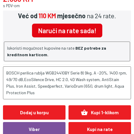
s PDV-om
Već od
110 KM
mjesečno
na 24 rate.
Naruči na rate sada!
Iskoristi mogućnost kupovine na rate
BEZ potrebe za
kreditnom karticom.
BOSCH perilica rublja WGB24410BY Serie 8| 9kg, A -20%, 1400 rpm,
49/70 dB,EcoSilence Drive, HC 2.0, 4D Wash system, AntiStain
Plus, Iron Assist, Speedperfect, VarioDrum (65l), drum light, Aqua
Protection Plus
shopping_basket
Dodaj u korpu
Kupi 1-klikom
Viber
Kupi na rate