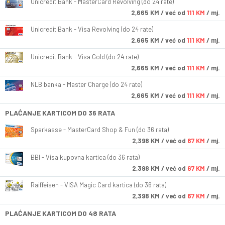
Unicredit Bank - MasterCard Revolving (do 24 rate)
2,665
KM
/ već od
111 KM
/ mj.
Unicredit Bank - Visa Revolving (do 24 rate)
2,665
KM
/ već od
111 KM
/ mj.
Unicredit Bank - Visa Gold (do 24 rate)
2,665
KM
/ već od
111 KM
/ mj.
NLB banka - Master Charge (do 24 rate)
2,665
KM
/ već od
111 KM
/ mj.
PLAĆANJE KARTICOM DO 36 RATA
Sparkasse - MasterCard Shop & Fun (do 36 rata)
2,398
KM
/ već od
67 KM
/ mj.
BBI - Visa kupovna kartica (do 36 rata)
2,398
KM
/ već od
67 KM
/ mj.
Raiffeisen - VISA Magic Card kartica (do 36 rata)
2,398
KM
/ već od
67 KM
/ mj.
PLAĆANJE KARTICOM DO 48 RATA