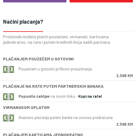
Načini plaćanja?
Proizvode možete platiti pouzećem, virmanski, karticama
jednokratno, na rate i putem kreditnih linija naših partnera.
PLAĆANJEM POUZEĆEM U GOTOVINI
Pouzećem u gotovini prilikom preuzimanja
2,398 KM
PLAĆANJE NA RATE PUTEM PARTNERSKIH BANAKA
Popunite zahtjev
na ovom linku -
Kupi na rate!
VIRMANSKOM UPLATOM
Avansno plaćanje putem banke na osnovu predračuna
2,398 KM
PLAĆANJEM KARTICAMA JEDNOKRATNO