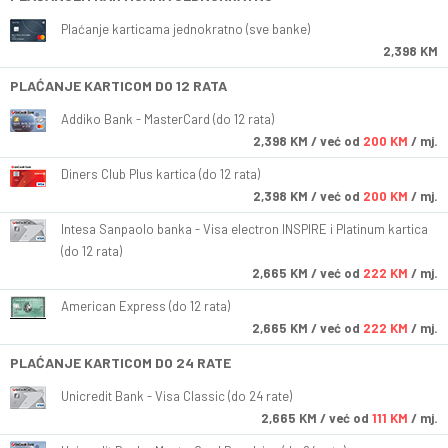
Plaćanje karticama jednokratno (sve banke)
2,398 KM
PLAĆANJE KARTICOM DO 12 RATA
Addiko Bank - MasterCard (do 12 rata)
2,398
KM
/ već od
200 KM
/ mj.
Diners Club Plus kartica (do 12 rata)
2,398
KM
/ već od
200 KM
/ mj.
Intesa Sanpaolo banka - Visa electron INSPIRE i Platinum kartica
(do 12 rata)
2,665
KM
/ već od
222 KM
/ mj.
American Express (do 12 rata)
2,665
KM
/ već od
222 KM
/ mj.
PLAĆANJE KARTICOM DO 24 RATE
Unicredit Bank - Visa Classic (do 24 rate)
2,665
KM
/ već od
111 KM
/ mj.