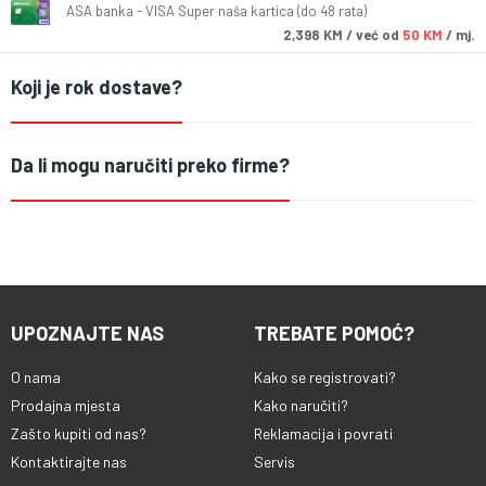
ASA banka - VISA Super naša kartica (do 48 rata)
2,398
KM
/ već od
50 KM
/ mj.
Koji je rok dostave?
Da li mogu naručiti preko firme?
UPOZNAJTE NAS
TREBATE POMOĆ?
O nama
Kako se registrovati?
Prodajna mjesta
Kako naručiti?
Zašto kupiti od nas?
Reklamacija i povrati
Kontaktirajte nas
Servis