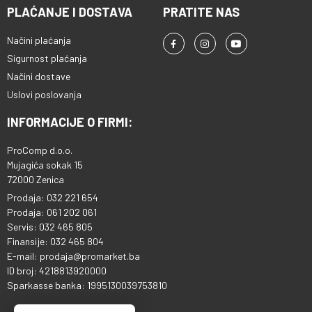
PLAĆANJE I DOSTAVA
PRATITE NAS
Načini plaćanja
Sigurnost plaćanja
Načini dostave
Uslovi poslovanja
INFORMACIJE O FIRMI:
ProComp d.o.o.
Mujagića sokak 15
72000 Zenica
Prodaja: 032 221 654
Prodaja: 061 202 061
Servis: 032 465 805
Finansije: 032 465 804
E-mail: prodaja@promarket.ba
ID broj: 4218813920000
Sparkasse banka: 1995130039753810