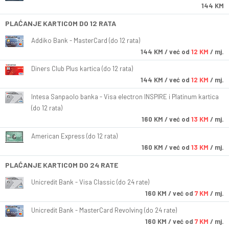
144 KM
PLAĆANJE KARTICOM DO 12 RATA
Addiko Bank - MasterCard (do 12 rata)
144
KM
/ već od
12 KM
/ mj.
Diners Club Plus kartica (do 12 rata)
144
KM
/ već od
12 KM
/ mj.
Intesa Sanpaolo banka - Visa electron INSPIRE i Platinum kartica
(do 12 rata)
160
KM
/ već od
13 KM
/ mj.
American Express (do 12 rata)
160
KM
/ već od
13 KM
/ mj.
PLAĆANJE KARTICOM DO 24 RATE
Unicredit Bank - Visa Classic (do 24 rate)
160
KM
/ već od
7 KM
/ mj.
Unicredit Bank - MasterCard Revolving (do 24 rate)
160
KM
/ već od
7 KM
/ mj.