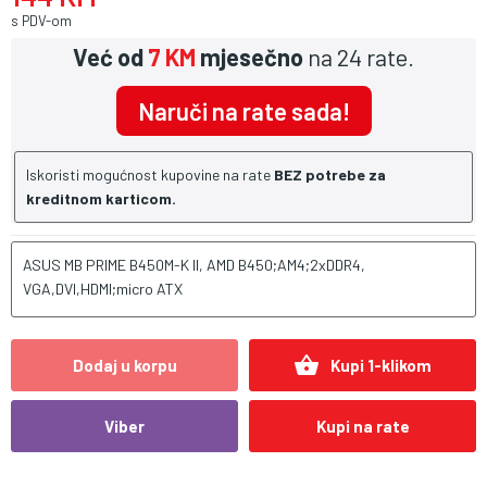
s PDV-om
Već od
7 KM
mjesečno
na 24 rate.
Naruči na rate sada!
Iskoristi mogućnost kupovine na rate
BEZ potrebe za
kreditnom karticom.
ASUS MB PRIME B450M-K II, AMD B450;AM4;2xDDR4,
VGA,DVI,HDMI;micro ATX
shopping_basket
Dodaj u korpu
Kupi 1-klikom
Viber
Kupi na rate