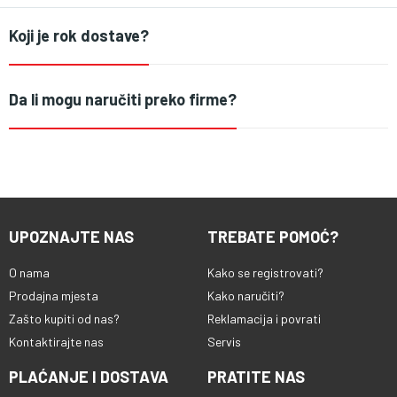
Koji je rok dostave?
Da li mogu naručiti preko firme?
UPOZNAJTE NAS
TREBATE POMOĆ?
O nama
Kako se registrovati?
Prodajna mjesta
Kako naručiti?
Zašto kupiti od nas?
Reklamacija i povrati
Kontaktirajte nas
Servis
PLAĆANJE I DOSTAVA
PRATITE NAS