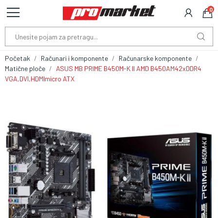
0
Početak
Računari i komponente
Računarske komponente
Matične ploče
ASUS MB PRIME B450M-K II AMD B450AM42xDDR4
VGA,DVI,HDMImicro ATX