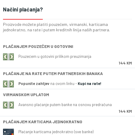
Načini plaćanja?
Proizvode možete platiti pouzećem, virmanski, karticama
jednokratno, na rate i putem kreditnih linija naših partnera.
PLAĆANJEM POUZEĆEM U GOTOVINI
Pouzećem u gotovini prilikom preuzimanja
144 KM
PLAĆANJE NA RATE PUTEM PARTNERSKIH BANAKA
Popunite zahtjev
na ovom linku -
Kupi na rate!
VIRMANSKOM UPLATOM
Avansno plaćanje putem banke na osnovu predračuna
144 KM
PLAĆANJEM KARTICAMA JEDNOKRATNO
Plaćanje karticama jednokratno (sve banke)