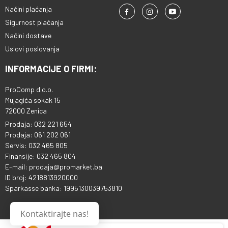
Načini plaćanja
Sigurnost plaćanja
Načini dostave
Uslovi poslovanja
INFORMACIJE O FIRMI:
ProComp d.o.o.
Mujagića sokak 15
72000 Zenica
Prodaja: 032 221 654
Prodaja: 061 202 061
Servis: 032 465 805
Finansije: 032 465 804
E-mail: prodaja@promarket.ba
ID broj: 4218813920000
Sparkasse banka: 1995130039753810
Kontaktirajte nas!