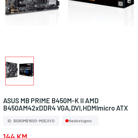
ASUS MB PRIME B450M-K II AMD
B450AM42xDDR4 VGA,DVI,HDMImicro ATX
ID: BG90MB1600-M0EAY0
Nedostupno
144 KM