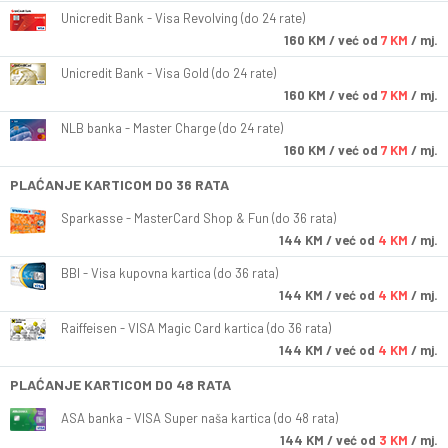
Unicredit Bank - Visa Revolving (do 24 rate)
160
KM
/ već od
7 KM
/ mj.
Unicredit Bank - Visa Gold (do 24 rate)
160
KM
/ već od
7 KM
/ mj.
NLB banka - Master Charge (do 24 rate)
160
KM
/ već od
7 KM
/ mj.
PLAĆANJE KARTICOM DO 36 RATA
Sparkasse - MasterCard Shop & Fun (do 36 rata)
144
KM
/ već od
4 KM
/ mj.
BBI - Visa kupovna kartica (do 36 rata)
144
KM
/ već od
4 KM
/ mj.
Raiffeisen - VISA Magic Card kartica (do 36 rata)
144
KM
/ već od
4 KM
/ mj.
PLAĆANJE KARTICOM DO 48 RATA
ASA banka - VISA Super naša kartica (do 48 rata)
144
KM
/ već od
3 KM
/ mj.