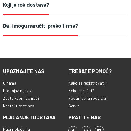
Koji je rok dostave?
Da li mogu naručiti preko firme?
UPOZNAJTE NAS
TREBATE POMOĆ?
O nama
Kako se registrovati?
Prodajna mjesta
Kako naručiti?
Zašto kupiti od nas?
Reklamacija i povrati
Kontaktirajte nas
Servis
PLAĆANJE I DOSTAVA
PRATITE NAS
Načini plaćanja