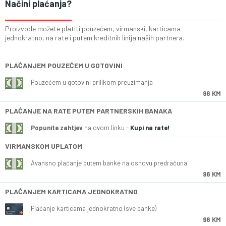
Načini plaćanja?
Proizvode možete platiti pouzećem, virmanski, karticama
jednokratno, na rate i putem kreditnih linija naših partnera.
PLAĆANJEM POUZEĆEM U GOTOVINI
Pouzećem u gotovini prilikom preuzimanja
96 KM
PLAĆANJE NA RATE PUTEM PARTNERSKIH BANAKA
Popunite zahtjev
na ovom linku -
Kupi na rate!
VIRMANSKOM UPLATOM
Avansno plaćanje putem banke na osnovu predračuna
96 KM
PLAĆANJEM KARTICAMA JEDNOKRATNO
Plaćanje karticama jednokratno (sve banke)
96 KM