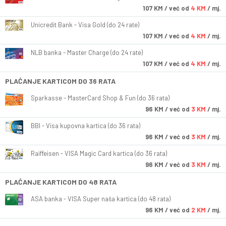
107
KM
/ već od
4 KM
/ mj.
Unicredit Bank - Visa Gold (do 24 rate)
107
KM
/ već od
4 KM
/ mj.
NLB banka - Master Charge (do 24 rate)
107
KM
/ već od
4 KM
/ mj.
PLAĆANJE KARTICOM DO 36 RATA
Sparkasse - MasterCard Shop & Fun (do 36 rata)
96
KM
/ već od
3 KM
/ mj.
BBI - Visa kupovna kartica (do 36 rata)
96
KM
/ već od
3 KM
/ mj.
Raiffeisen - VISA Magic Card kartica (do 36 rata)
96
KM
/ već od
3 KM
/ mj.
PLAĆANJE KARTICOM DO 48 RATA
ASA banka - VISA Super naša kartica (do 48 rata)
96
KM
/ već od
2 KM
/ mj.