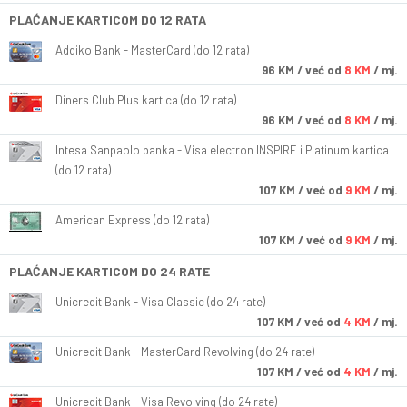
PLAĆANJE KARTICOM DO 12 RATA
Addiko Bank - MasterCard (do 12 rata)
96
KM
/ već od
8 KM
/ mj.
Diners Club Plus kartica (do 12 rata)
96
KM
/ već od
8 KM
/ mj.
Intesa Sanpaolo banka - Visa electron INSPIRE i Platinum kartica
(do 12 rata)
107
KM
/ već od
9 KM
/ mj.
American Express (do 12 rata)
107
KM
/ već od
9 KM
/ mj.
PLAĆANJE KARTICOM DO 24 RATE
Unicredit Bank - Visa Classic (do 24 rate)
107
KM
/ već od
4 KM
/ mj.
Unicredit Bank - MasterCard Revolving (do 24 rate)
107
KM
/ već od
4 KM
/ mj.
Unicredit Bank - Visa Revolving (do 24 rate)