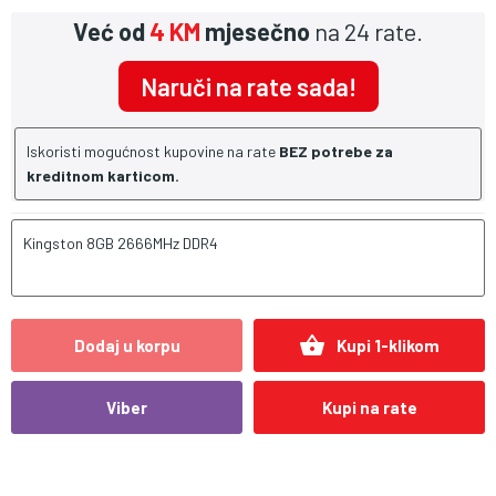
Već od
4 KM
mjesečno
na 24 rate.
Naruči na rate sada!
Iskoristi mogućnost kupovine na rate
BEZ potrebe za
kreditnom karticom.
Kingston 8GB 2666MHz DDR4
shopping_basket
Dodaj u korpu
Kupi 1-klikom
Viber
Kupi na rate