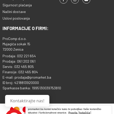
Sigurnost plaćanja
Načini dostave
Uslovi poslovanja
INFORMACIJE O FIRMI:
ProComp d.o.o.
Mujagića sokak 15
72000 Zenica
Prodaja: 032 221 654
Prodaja: 061 202 061
Servis: 032 465 805
Finansije: 032 465 804
E-mail: prodaja@promarket.ba
ID broj: 4218813920000
Sparkasse banka: 1995130039753810
Kontaktirajte nas!
promarket.ba koristi kolačiće kako bi poboljšao Vaše korisničko
iskustvo i funkcionalnost stranice.
Pravila "kolačića"