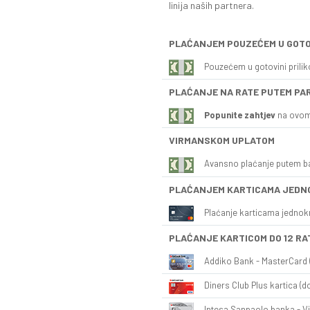
linija naših partnera.
PLAĆANJEM POUZEĆEM U GOTO
Pouzećem u gotovini prili
PLAĆANJE NA RATE PUTEM PA
Popunite zahtjev
na ovom
VIRMANSKOM UPLATOM
Avansno plaćanje putem b
PLAĆANJEM KARTICAMA JEDN
Plaćanje karticama jednok
PLAĆANJE KARTICOM DO 12 RA
Addiko Bank - MasterCard (
Diners Club Plus kartica (do
Intesa Sanpaolo banka - Vi