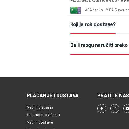
PLAĆANJE KARTICOM DO 48 R
ASA banka - VISA Super naš
Koji je rok dostave?
Da li mogu naručiti preko
PLAĆANJE I DOSTAVA
PRATITE NAS
Načini plaćanja
Sigurnost plaćanja
Načini dostave