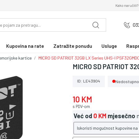
Kako naručiti?
03
Kupovina na rate
Zatražite ponudu
Usluge
Rasp
emorijske kartice
MICRO SD PATRIOT 32GB LX Series UHS-I PSF32GMD
MICRO SD PATRIOT 32
ID: LE43904
Nedostupno
10 KM
s PDV-om
Već od
0 KM
mjesečno
n
Iskoristi mogućnost kupovine na