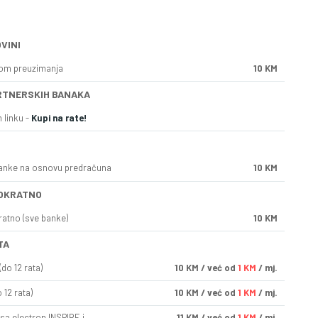
VINI
kom preuzimanja
10 KM
RTNERSKIH BANAKA
 linku -
Kupi na rate!
anke na osnovu predračuna
10 KM
OKRATNO
ratno (sve banke)
10 KM
TA
do 12 rata)
10
KM
/ već od
1 KM
/ mj.
 12 rata)
10
KM
/ već od
1 KM
/ mj.
sa electron INSPIRE i
11
KM
/ već od
1 KM
/ mj.