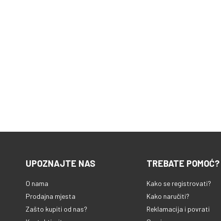
UPOZNAJTE NAS
TREBATE POMOĆ?
O nama
Kako se registrovati?
Prodajna mjesta
Kako naručiti?
Zašto kupiti od nas?
Reklamacija i povrati