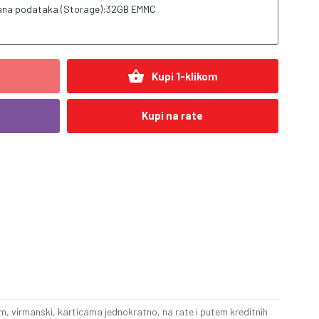
rana podataka (Storage):32GB EMMC
shopping_basket
Kupi 1-klikom
Kupi na rate
, virmanski, karticama jednokratno, na rate i putem kreditnih