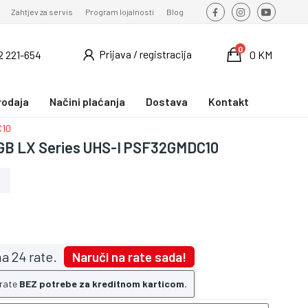
Zahtjev za servis
Program lojalnosti
Blog
0
Prijava / registracija
2 221-654
0 KM
rodaja
Načini plaćanja
Dostava
Kontakt
C10
GB LX Series UHS-I PSF32GMDC10
a 24 rate.
Naruči na rate sada!
 rate
BEZ potrebe za kreditnom karticom.