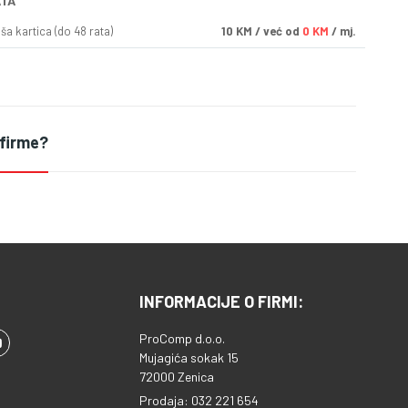
ATA
a kartica (do 48 rata)
10
KM
/ već od
0 KM
/ mj.
 firme?
INFORMACIJE O FIRMI:
ProComp d.o.o.
Mujagića sokak 15
72000 Zenica
Prodaja: 032 221 654