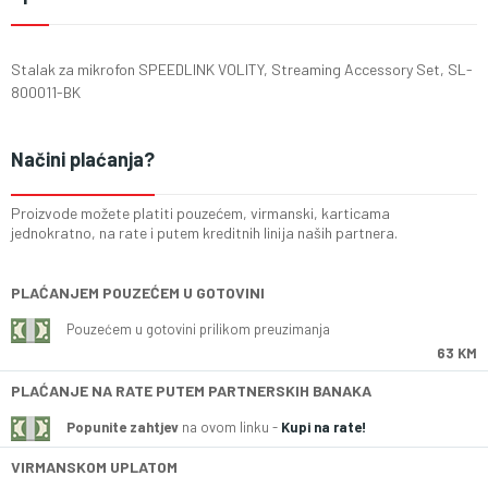
Stalak za mikrofon SPEEDLINK VOLITY, Streaming Accessory Set, SL-
800011-BK
Načini plaćanja?
Proizvode možete platiti pouzećem, virmanski, karticama
jednokratno, na rate i putem kreditnih linija naših partnera.
PLAĆANJEM POUZEĆEM U GOTOVINI
Pouzećem u gotovini prilikom preuzimanja
63 KM
PLAĆANJE NA RATE PUTEM PARTNERSKIH BANAKA
Popunite zahtjev
na ovom linku -
Kupi na rate!
VIRMANSKOM UPLATOM