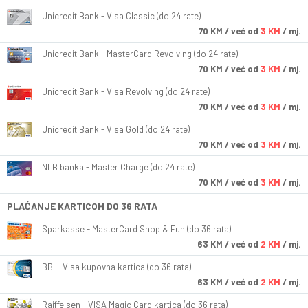
Unicredit Bank - Visa Classic (do 24 rate)
70
KM
/ već od
3 KM
/ mj.
Unicredit Bank - MasterCard Revolving (do 24 rate)
70
KM
/ već od
3 KM
/ mj.
Unicredit Bank - Visa Revolving (do 24 rate)
70
KM
/ već od
3 KM
/ mj.
Unicredit Bank - Visa Gold (do 24 rate)
70
KM
/ već od
3 KM
/ mj.
NLB banka - Master Charge (do 24 rate)
70
KM
/ već od
3 KM
/ mj.
PLAĆANJE KARTICOM DO 36 RATA
Sparkasse - MasterCard Shop & Fun (do 36 rata)
63
KM
/ već od
2 KM
/ mj.
BBI - Visa kupovna kartica (do 36 rata)
63
KM
/ već od
2 KM
/ mj.
Raiffeisen - VISA Magic Card kartica (do 36 rata)