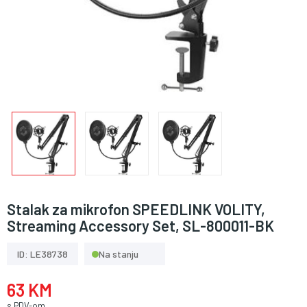
Stalak za mikrofon SPEEDLINK VOLITY,
Streaming Accessory Set, SL-800011-BK
ID: LE38738
Na stanju
63 KM
s PDV-om