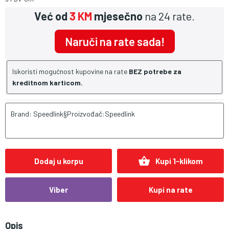
Već od
3 KM
mjesečno
na 24 rate.
Naruči na rate sada!
Iskoristi mogućnost kupovine na rate
BEZ potrebe za
kreditnom karticom.
Brand: Speedlink§Proizvođač:Speedlink
shopping_basket
Dodaj u korpu
Kupi 1-klikom
Viber
Kupi na rate
Opis