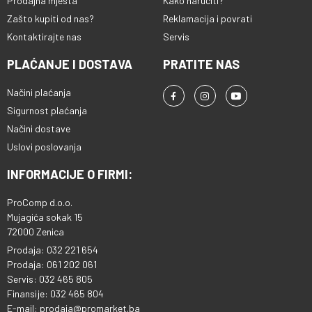
Prodajna mjesta
Kako naručiti?
Zašto kupiti od nas?
Reklamacija i povrati
Kontaktirajte nas
Servis
PLAĆANJE I DOSTAVA
PRATITE NAS
Načini plaćanja
Sigurnost plaćanja
Načini dostave
Uslovi poslovanja
INFORMACIJE O FIRMI:
ProComp d.o.o.
Mujagića sokak 15
72000 Zenica
Prodaja: 032 221 654
Prodaja: 061 202 061
Servis: 032 465 805
Finansije: 032 465 804
E-mail: prodaja@promarket.ba