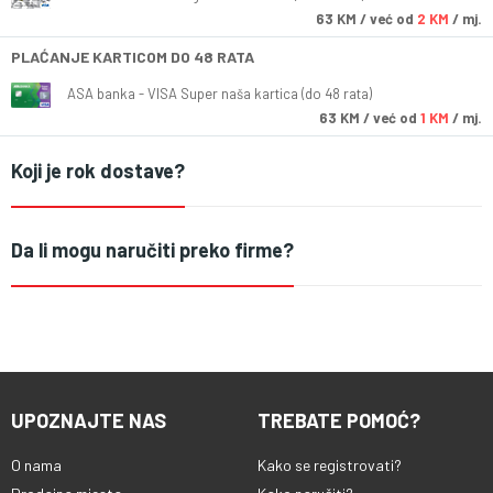
63
KM
/ već od
2 KM
/ mj.
PLAĆANJE KARTICOM DO 48 RATA
ASA banka - VISA Super naša kartica (do 48 rata)
63
KM
/ već od
1 KM
/ mj.
Koji je rok dostave?
Da li mogu naručiti preko firme?
UPOZNAJTE NAS
TREBATE POMOĆ?
O nama
Kako se registrovati?