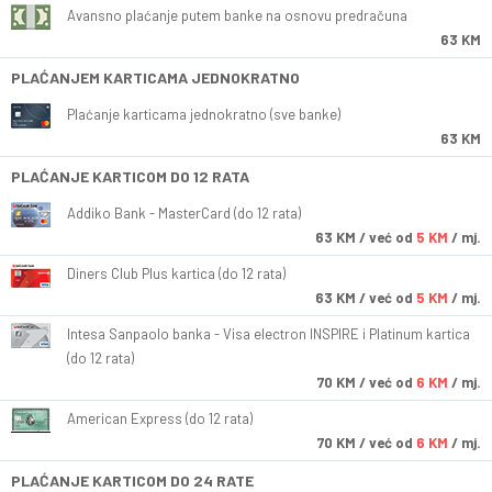
Avansno plaćanje putem banke na osnovu predračuna
63 KM
PLAĆANJEM KARTICAMA JEDNOKRATNO
Plaćanje karticama jednokratno (sve banke)
63 KM
PLAĆANJE KARTICOM DO 12 RATA
Addiko Bank - MasterCard (do 12 rata)
63
KM
/ već od
5 KM
/ mj.
Diners Club Plus kartica (do 12 rata)
63
KM
/ već od
5 KM
/ mj.
Intesa Sanpaolo banka - Visa electron INSPIRE i Platinum kartica
(do 12 rata)
70
KM
/ već od
6 KM
/ mj.
American Express (do 12 rata)
70
KM
/ već od
6 KM
/ mj.
PLAĆANJE KARTICOM DO 24 RATE