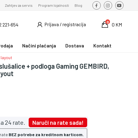
Zahtjev za servis
Program lojalnosti
Blog
0
Prijava / registracija
2 221-654
0 KM
rodaja
Načini plaćanja
Dostava
Kontakt
 layout
 slušalice + podloga Gaming GEMBIRD,
ayout
a 24 rate.
Naruči na rate sada!
 rate
BEZ potrebe za kreditnom karticom.