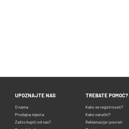
UPOZNAJTE NAS
TREBATE POMOĆ?
O nama
Kako se registrovati?
Prodajna mjesta
Kako naručiti?
Zašto kupiti od nas?
Reklamacija i povrati