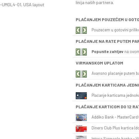
linija naših partnera.
S-UMGL4-01, USA layout
PLAĆANJEM POUZEĆEM U GOTO
Pouzećem u gotovini prili
PLAĆANJE NA RATE PUTEM PA
Popunite zahtjev
na ovom
VIRMANSKOM UPLATOM
Avansno plaćanje putem b
PLAĆANJEM KARTICAMA JEDN
Plaćanje karticama jednok
PLAĆANJE KARTICOM DO 12 RA
Addiko Bank - MasterCard (
Diners Club Plus kartica (do
Intesa Sanpaolo banka - Vi