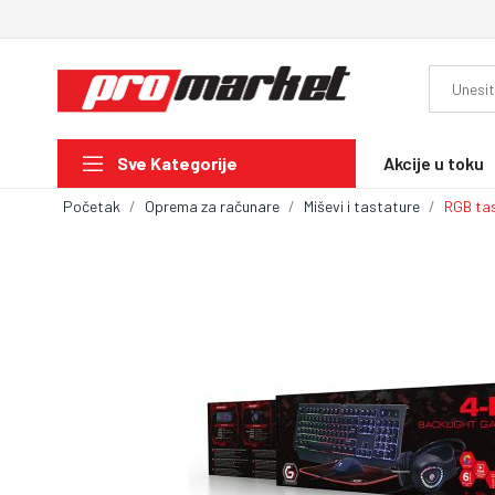
Akcije u toku
Sve Kategorije
Početak
Oprema za računare
Miševi i tastature
RGB tas