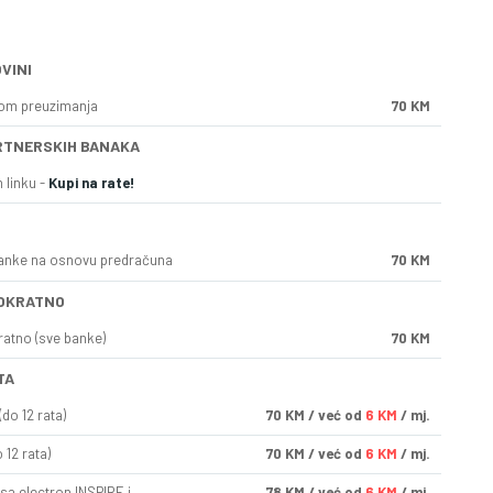
VINI
kom preuzimanja
70 KM
RTNERSKIH BANAKA
 linku -
Kupi na rate!
anke na osnovu predračuna
70 KM
OKRATNO
ratno (sve banke)
70 KM
TA
do 12 rata)
70
KM
/ već od
6 KM
/ mj.
 12 rata)
70
KM
/ već od
6 KM
/ mj.
sa electron INSPIRE i
78
KM
/ već od
6 KM
/ mj.