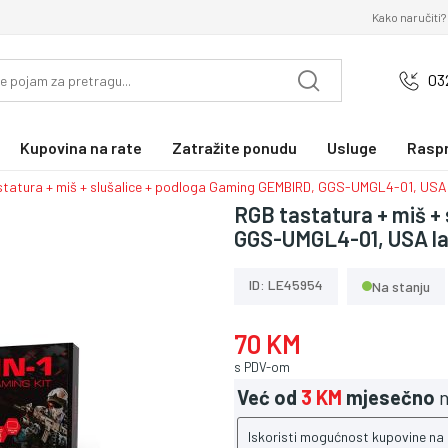
Kako naručiti?
03
Kupovina na rate
Zatražite ponudu
Usluge
Rasp
tatura + miš + slušalice + podloga Gaming GEMBIRD, GGS-UMGL4-01, USA
RGB tastatura + miš +
GGS-UMGL4-01, USA l
ID: LE45954
Na stanju
70 KM
s PDV-om
Već od
3 KM
mjesečno
n
Iskoristi mogućnost kupovine na