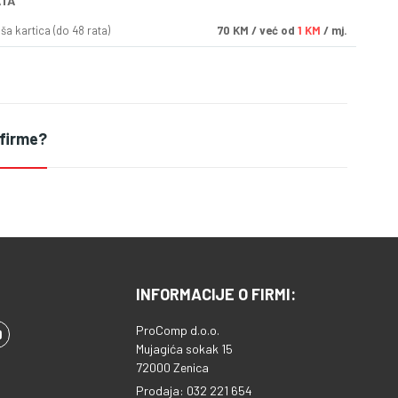
ATA
a kartica (do 48 rata)
70
KM
/ već od
1 KM
/ mj.
 firme?
INFORMACIJE O FIRMI:
ProComp d.o.o.
Mujagića sokak 15
72000 Zenica
Prodaja: 032 221 654