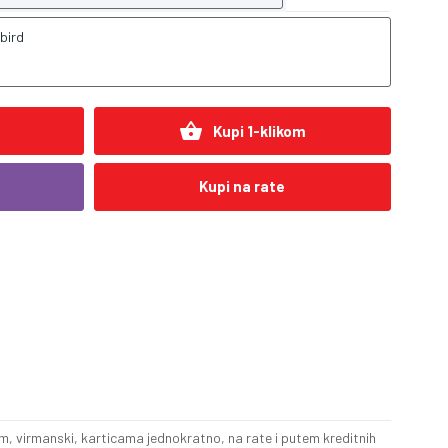
bird
shopping_basket
Kupi 1-klikom
Kupi na rate
, virmanski, karticama jednokratno, na rate i putem kreditnih