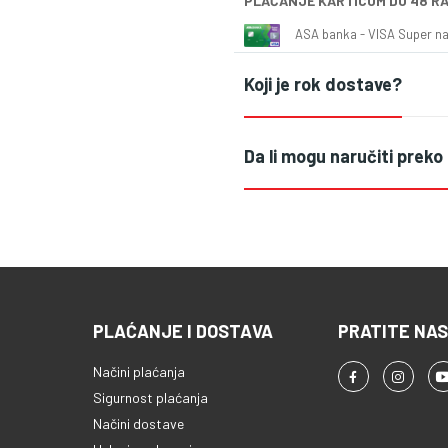
PLAĆANJE KARTICOM DO 48 R
ASA banka - VISA Super naš
Koji je rok dostave?
Da li mogu naručiti preko
PLAĆANJE I DOSTAVA
PRATITE NAS
Načini plaćanja
Sigurnost plaćanja
Načini dostave