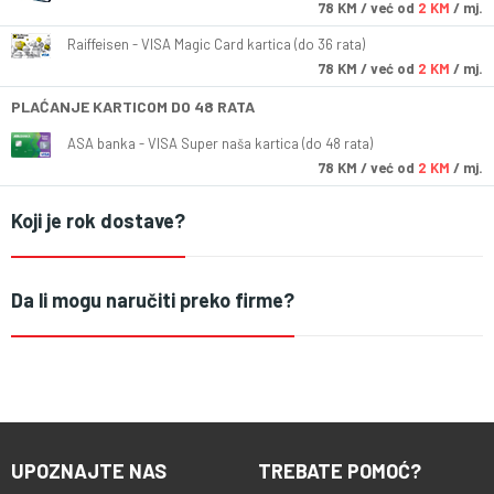
78
KM
/ već od
2 KM
/ mj.
Raiffeisen - VISA Magic Card kartica (do 36 rata)
78
KM
/ već od
2 KM
/ mj.
PLAĆANJE KARTICOM DO 48 RATA
ASA banka - VISA Super naša kartica (do 48 rata)
78
KM
/ već od
2 KM
/ mj.
Koji je rok dostave?
Da li mogu naručiti preko firme?
UPOZNAJTE NAS
TREBATE POMOĆ?