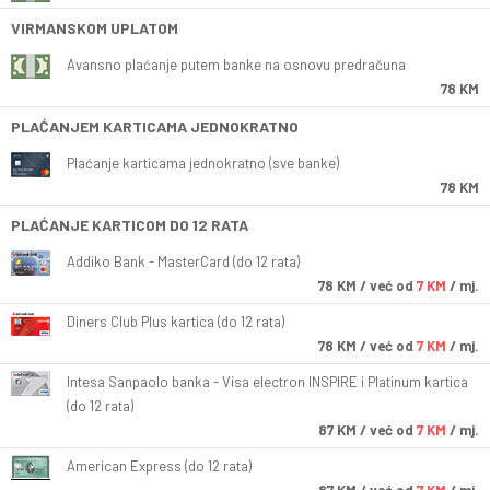
VIRMANSKOM UPLATOM
Avansno plaćanje putem banke na osnovu predračuna
78 KM
PLAĆANJEM KARTICAMA JEDNOKRATNO
Plaćanje karticama jednokratno (sve banke)
78 KM
PLAĆANJE KARTICOM DO 12 RATA
Addiko Bank - MasterCard (do 12 rata)
78
KM
/ već od
7 KM
/ mj.
Diners Club Plus kartica (do 12 rata)
78
KM
/ već od
7 KM
/ mj.
Intesa Sanpaolo banka - Visa electron INSPIRE i Platinum kartica
(do 12 rata)
87
KM
/ već od
7 KM
/ mj.
American Express (do 12 rata)