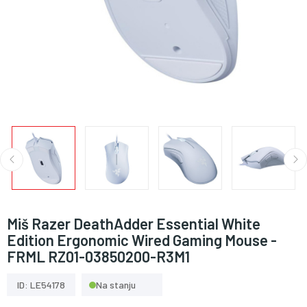
Miš Razer DeathAdder Essential White
Edition Ergonomic Wired Gaming Mouse -
FRML RZ01-03850200-R3M1
ID: LE54178
Na stanju