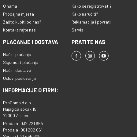
O nama
Kako se registrovati?
Prodajna mjesta
Kako naručiti?
Zašto kupiti od nas?
Reklamacija i povrati
Kontaktirajte nas
Servis
PLAĆANJE I DOSTAVA
PRATITE NAS
Načini plaćanja
Sigurnost plaćanja
Načini dostave
Uslovi poslovanja
INFORMACIJE O FIRMI:
ProComp d.o.o.
Mujagića sokak 15
72000 Zenica
Prodaja: 032 221 654
Prodaja: 061 202 061
Servis: 032 465 805