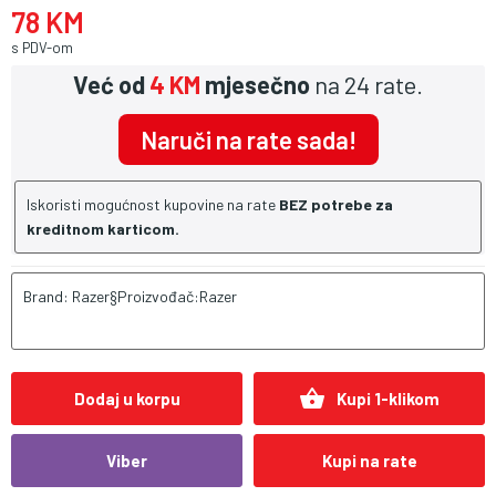
78 KM
s PDV-om
Već od
4 KM
mjesečno
na 24 rate.
Naruči na rate sada!
Iskoristi mogućnost kupovine na rate
BEZ potrebe za
kreditnom karticom.
Brand: Razer§Proizvođač:Razer
shopping_basket
Dodaj u korpu
Kupi 1-klikom
Viber
Kupi na rate