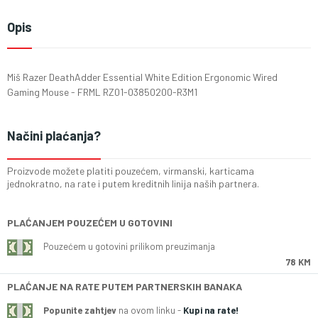
Opis
Miš Razer DeathAdder Essential White Edition Ergonomic Wired
Gaming Mouse - FRML RZ01-03850200-R3M1
Načini plaćanja?
Proizvode možete platiti pouzećem, virmanski, karticama
jednokratno, na rate i putem kreditnih linija naših partnera.
PLAĆANJEM POUZEĆEM U GOTOVINI
Pouzećem u gotovini prilikom preuzimanja
78 KM
PLAĆANJE NA RATE PUTEM PARTNERSKIH BANAKA
Popunite zahtjev
na ovom linku -
Kupi na rate!