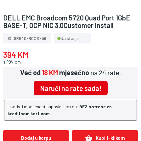
DELL EMC Broadcom 5720 Quad Port 1GbE
BASE-T, OCP NIC 3.0Customer Install
ID: GR540-BCOS-56
Na stanju
394 KM
s PDV-om
Već od
18 KM
mjesečno
na 24 rate.
Naruči na rate sada!
Iskoristi mogućnost kupovine na rate
BEZ potrebe za
kreditnom karticom.
shopping_basket
Dodaj u korpu
Kupi 1-klikom