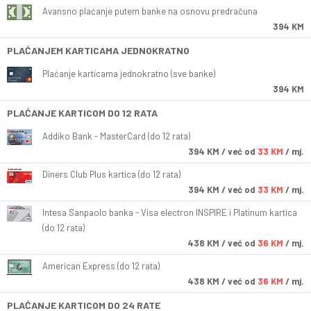
Avansno plaćanje putem banke na osnovu predračuna
394 KM
PLAĆANJEM KARTICAMA JEDNOKRATNO
Plaćanje karticama jednokratno (sve banke)
394 KM
PLAĆANJE KARTICOM DO 12 RATA
Addiko Bank - MasterCard (do 12 rata)
394
KM
/ već od
33 KM
/ mj.
Diners Club Plus kartica (do 12 rata)
394
KM
/ već od
33 KM
/ mj.
Intesa Sanpaolo banka - Visa electron INSPIRE i Platinum kartica
(do 12 rata)
438
KM
/ već od
36 KM
/ mj.
American Express (do 12 rata)
438
KM
/ već od
36 KM
/ mj.
PLAĆANJE KARTICOM DO 24 RATE