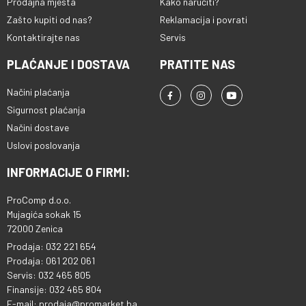
Prodajna mjesta
Kako naručiti?
Zašto kupiti od nas?
Reklamacija i povrati
Kontaktirajte nas
Servis
PLAĆANJE I DOSTAVA
PRATITE NAS
Načini plaćanja
Sigurnost plaćanja
Načini dostave
Uslovi poslovanja
INFORMACIJE O FIRMI:
ProComp d.o.o.
Mujagića sokak 15
72000 Zenica
Prodaja: 032 221 654
Prodaja: 061 202 061
Servis: 032 465 805
Finansije: 032 465 804
E-mail: prodaja@promarket.ba