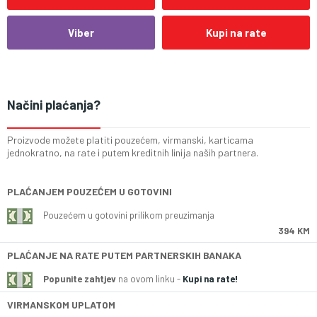
Viber
Kupi na rate
Načini plaćanja?
Proizvode možete platiti pouzećem, virmanski, karticama
jednokratno, na rate i putem kreditnih linija naših partnera.
PLAĆANJEM POUZEĆEM U GOTOVINI
Pouzećem u gotovini prilikom preuzimanja
394 KM
PLAĆANJE NA RATE PUTEM PARTNERSKIH BANAKA
Popunite zahtjev
na ovom linku -
Kupi na rate!
VIRMANSKOM UPLATOM