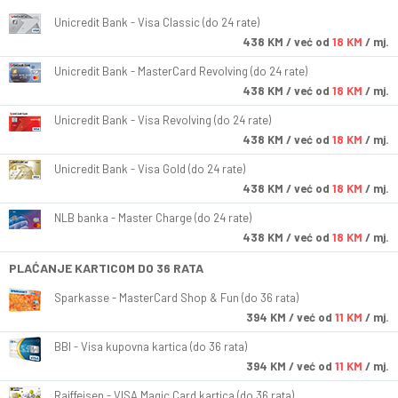
Unicredit Bank - Visa Classic (do 24 rate)
438
KM
/ već od
18 KM
/ mj.
Unicredit Bank - MasterCard Revolving (do 24 rate)
438
KM
/ već od
18 KM
/ mj.
Unicredit Bank - Visa Revolving (do 24 rate)
438
KM
/ već od
18 KM
/ mj.
Unicredit Bank - Visa Gold (do 24 rate)
438
KM
/ već od
18 KM
/ mj.
NLB banka - Master Charge (do 24 rate)
438
KM
/ već od
18 KM
/ mj.
PLAĆANJE KARTICOM DO 36 RATA
Sparkasse - MasterCard Shop & Fun (do 36 rata)
394
KM
/ već od
11 KM
/ mj.
BBI - Visa kupovna kartica (do 36 rata)
394
KM
/ već od
11 KM
/ mj.
Raiffeisen - VISA Magic Card kartica (do 36 rata)