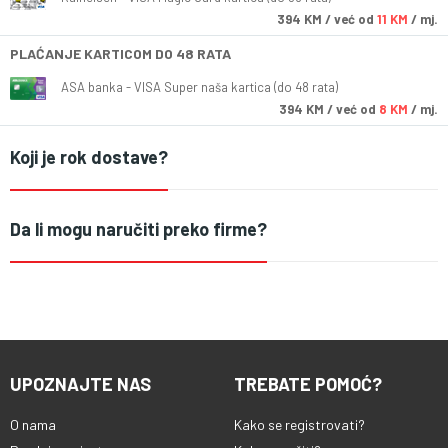
394
KM
/ već od
11 KM
/ mj.
PLAĆANJE KARTICOM DO 48 RATA
ASA banka - VISA Super naša kartica (do 48 rata)
394
KM
/ već od
8 KM
/ mj.
Koji je rok dostave?
Da li mogu naručiti preko firme?
UPOZNAJTE NAS
TREBATE POMOĆ?
O nama
Kako se registrovati?