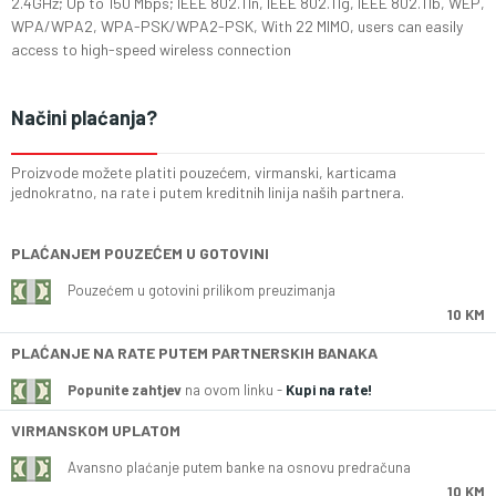
2.4GHz; Up to 150 Mbps; IEEE 802.11n, IEEE 802.11g, IEEE 802.11b, WEP,
WPA/WPA2, WPA-PSK/WPA2-PSK, With 22 MIMO, users can easily
access to high-speed wireless connection
Načini plaćanja?
Proizvode možete platiti pouzećem, virmanski, karticama
jednokratno, na rate i putem kreditnih linija naših partnera.
PLAĆANJEM POUZEĆEM U GOTOVINI
Pouzećem u gotovini prilikom preuzimanja
10 KM
PLAĆANJE NA RATE PUTEM PARTNERSKIH BANAKA
Popunite zahtjev
na ovom linku -
Kupi na rate!
VIRMANSKOM UPLATOM
Avansno plaćanje putem banke na osnovu predračuna
10 KM