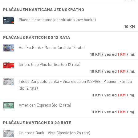
PLAĆANJEM KARTICAMA JEDNOKRATNO
Plaćanje karticama jednokratno (sve banke)
10 KM
PLAĆANJE KARTICOM DO 12 RATA
Addiko Bank - MasterCard (do 12 rata)
10
KM
/ već od
1 KM
/ mj.
Diners Club Plus kartica (do 12 rata)
10
KM
/ već od
1 KM
/ mj.
Intesa Sanpaolo banka - Visa electron INSPIRE i Platinum kartica
(do 12 rata)
11
KM
/ već od
1 KM
/ mj.
American Express (do 12 rata)
11
KM
/ već od
1 KM
/ mj.
PLAĆANJE KARTICOM DO 24 RATE
Unicredit Bank - Visa Classic (do 24 rate)