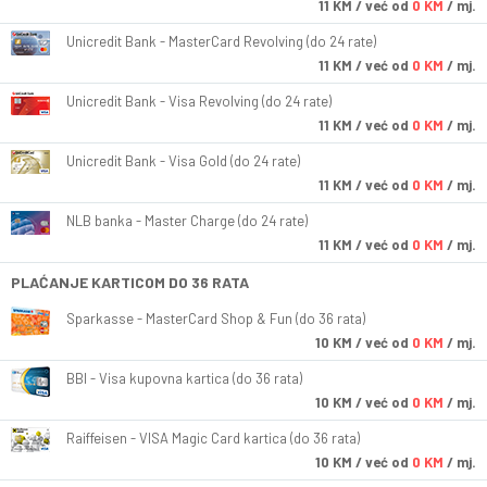
11
KM
/ već od
0 KM
/ mj.
Unicredit Bank - MasterCard Revolving (do 24 rate)
11
KM
/ već od
0 KM
/ mj.
Unicredit Bank - Visa Revolving (do 24 rate)
11
KM
/ već od
0 KM
/ mj.
Unicredit Bank - Visa Gold (do 24 rate)
11
KM
/ već od
0 KM
/ mj.
NLB banka - Master Charge (do 24 rate)
11
KM
/ već od
0 KM
/ mj.
PLAĆANJE KARTICOM DO 36 RATA
Sparkasse - MasterCard Shop & Fun (do 36 rata)
10
KM
/ već od
0 KM
/ mj.
BBI - Visa kupovna kartica (do 36 rata)
10
KM
/ već od
0 KM
/ mj.
Raiffeisen - VISA Magic Card kartica (do 36 rata)
10
KM
/ već od
0 KM
/ mj.