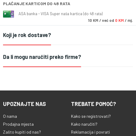
PLAĆANJE KARTICOM DO 48 RATA
ASA banka - VISA Super naša kartica (do 48 rata)
10
KM
/ već od
0 KM
/ mj.
Koji je rok dostave?
Da li mogu naručiti preko firme?
UPOZNAJTE NAS
TREBATE POMOĆ?
O nama
Kako se registrovati?
Prodajna mjesta
Kako naručiti?
Zašto kupiti od nas?
Reklamacija i povrati