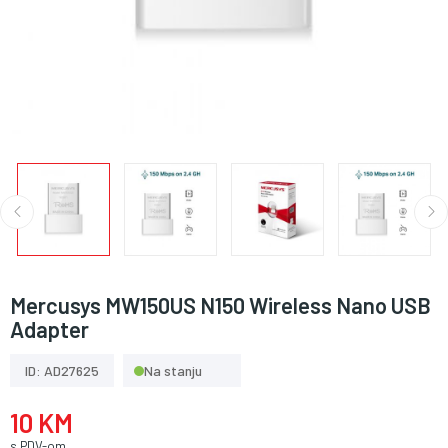
Mercusys MW150US N150 Wireless Nano USB
Adapter
ID: AD27625
Na stanju
10 KM
s PDV-om