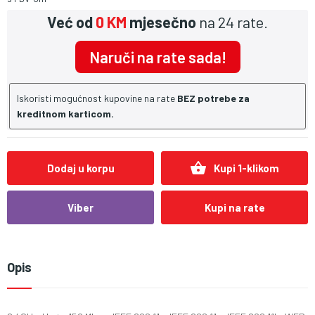
Već od
0 KM
mjesečno
na 24 rate.
Naruči na rate sada!
Iskoristi mogućnost kupovine na rate
BEZ potrebe za
kreditnom karticom.
shopping_basket
Dodaj u korpu
Kupi 1-klikom
Viber
Kupi na rate
Opis