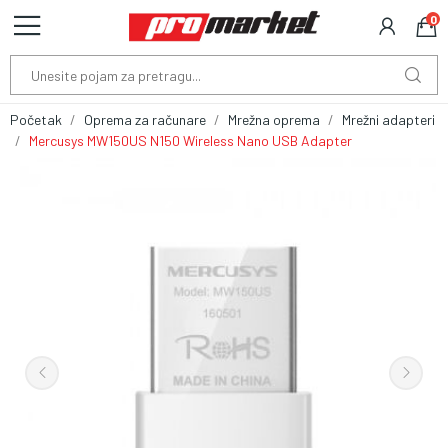
0
Početak
Oprema za računare
Mrežna oprema
Mrežni adapteri
Mercusys MW150US N150 Wireless Nano USB Adapter