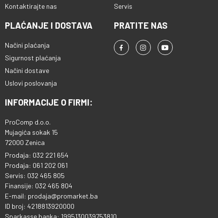
Kontaktirajte nas
Servis
PLAĆANJE I DOSTAVA
PRATITE NAS
Načini plaćanja
Sigurnost plaćanja
Načini dostave
Uslovi poslovanja
INFORMACIJE O FIRMI:
ProComp d.o.o.
Mujagića sokak 15
72000 Zenica
Prodaja: 032 221 654
Prodaja: 061 202 061
Servis: 032 465 805
Finansije: 032 465 804
E-mail: prodaja@promarket.ba
ID broj: 4218813920000
Sparkasse banka: 1995130039753810