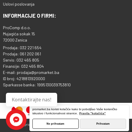
Uslovi poslovanja
INFORMACIJE O FIRMI:
ProComp d.o.o.
Mujagića sokak 15
72000 Zenica
Prodaja: 032 221 654
Prodaja: 061 202 061
Servis: 032 465 805
Finansije: 032 465 804
E-mail: prodaja@promarket.ba
ID broj: 4218813920000
Sparkasse banka: 1995130039753810
Kontaktirajte nas!
promarket.ba koristi kolačiće kako bi poboljšao Vaše korisničko
iskustvo i funkcionalnost stranice.
Pravila "kolačića"
Ne prihvatam
Prihvatam
Copyright © 2013 - 2026 ProComp d.o.o. Sva prava pridržana.