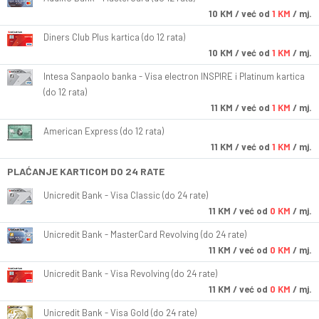
10
KM
/ već od
1 KM
/ mj.
Diners Club Plus kartica (do 12 rata)
10
KM
/ već od
1 KM
/ mj.
Intesa Sanpaolo banka - Visa electron INSPIRE i Platinum kartica
(do 12 rata)
11
KM
/ već od
1 KM
/ mj.
American Express (do 12 rata)
11
KM
/ već od
1 KM
/ mj.
PLAĆANJE KARTICOM DO 24 RATE
Unicredit Bank - Visa Classic (do 24 rate)
11
KM
/ već od
0 KM
/ mj.
Unicredit Bank - MasterCard Revolving (do 24 rate)
11
KM
/ već od
0 KM
/ mj.
Unicredit Bank - Visa Revolving (do 24 rate)
11
KM
/ već od
0 KM
/ mj.
Unicredit Bank - Visa Gold (do 24 rate)