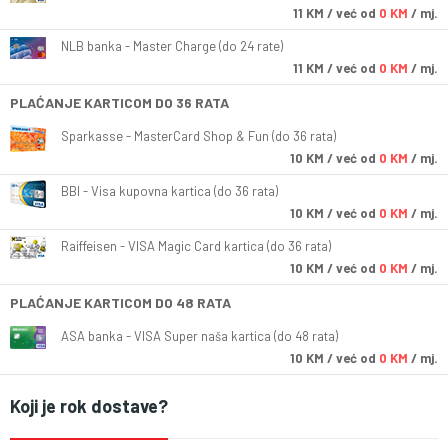
11
KM
/ već od
0 KM
/ mj.
NLB banka - Master Charge (do 24 rate)
11
KM
/ već od
0 KM
/ mj.
PLAĆANJE KARTICOM DO 36 RATA
Sparkasse - MasterCard Shop & Fun (do 36 rata)
10
KM
/ već od
0 KM
/ mj.
BBI - Visa kupovna kartica (do 36 rata)
10
KM
/ već od
0 KM
/ mj.
Raiffeisen - VISA Magic Card kartica (do 36 rata)
10
KM
/ već od
0 KM
/ mj.
PLAĆANJE KARTICOM DO 48 RATA
ASA banka - VISA Super naša kartica (do 48 rata)
10
KM
/ već od
0 KM
/ mj.
Koji je rok dostave?