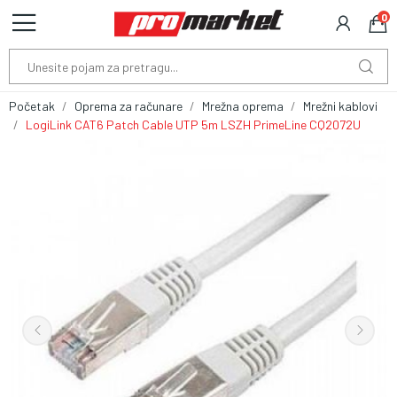
0
Početak
Oprema za računare
Mrežna oprema
Mrežni kablovi
LogiLink CAT6 Patch Cable UTP 5m LSZH PrimeLine CQ2072U