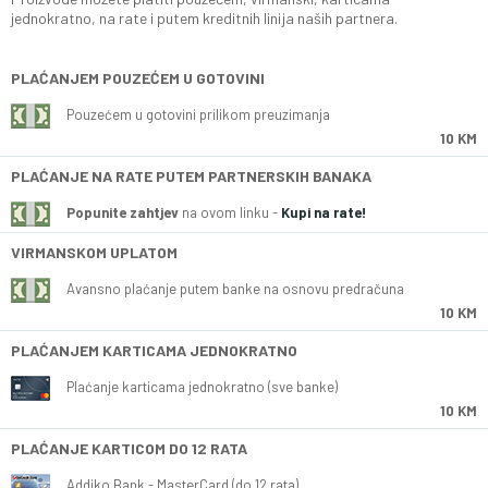
jednokratno, na rate i putem kreditnih linija naših partnera.
PLAĆANJEM POUZEĆEM U GOTOVINI
Pouzećem u gotovini prilikom preuzimanja
10 KM
PLAĆANJE NA RATE PUTEM PARTNERSKIH BANAKA
Popunite zahtjev
na ovom linku -
Kupi na rate!
VIRMANSKOM UPLATOM
Avansno plaćanje putem banke na osnovu predračuna
10 KM
PLAĆANJEM KARTICAMA JEDNOKRATNO
Plaćanje karticama jednokratno (sve banke)
10 KM
PLAĆANJE KARTICOM DO 12 RATA
Addiko Bank - MasterCard (do 12 rata)