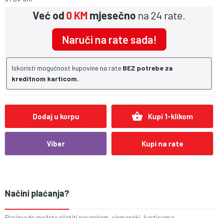
Već od
0 KM
mjesečno
na 24 rate.
Naruči na rate sada!
Iskoristi mogućnost kupovine na rate
BEZ potrebe za
kreditnom karticom.
shopping_basket
Dodaj u korpu
Kupi 1-klikom
Viber
Kupi na rate
Načini plaćanja?
Proizvode možete platiti pouzećem, virmanski, karticama