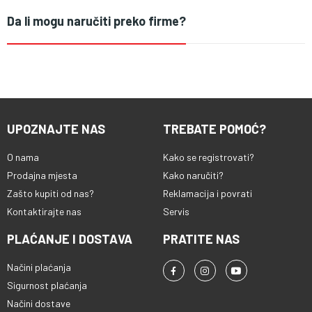
Da li mogu naručiti preko firme?
UPOZNAJTE NAS
TREBATE POMOĆ?
O nama
Kako se registrovati?
Prodajna mjesta
Kako naručiti?
Zašto kupiti od nas?
Reklamacija i povrati
Kontaktirajte nas
Servis
PLAĆANJE I DOSTAVA
PRATITE NAS
Načini plaćanja
Sigurnost plaćanja
Načini dostave