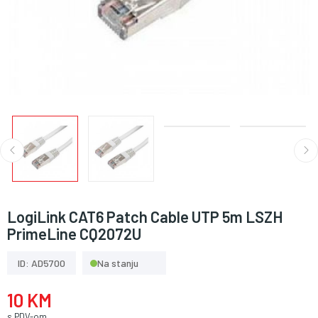
LogiLink CAT6 Patch Cable UTP 5m LSZH
PrimeLine CQ2072U
ID: AD5700
Na stanju
10 KM
s PDV-om