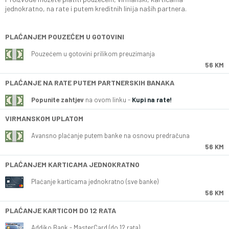
jednokratno, na rate i putem kreditnih linija naših partnera.
PLAĆANJEM POUZEĆEM U GOTOVINI
Pouzećem u gotovini prilikom preuzimanja
56 KM
PLAĆANJE NA RATE PUTEM PARTNERSKIH BANAKA
Popunite zahtjev
na ovom linku -
Kupi na rate!
VIRMANSKOM UPLATOM
Avansno plaćanje putem banke na osnovu predračuna
56 KM
PLAĆANJEM KARTICAMA JEDNOKRATNO
Plaćanje karticama jednokratno (sve banke)
56 KM
PLAĆANJE KARTICOM DO 12 RATA
Addiko Bank - MasterCard (do 12 rata)