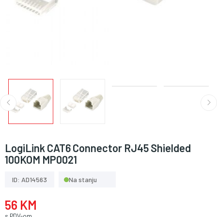
LogiLink CAT6 Connector RJ45 Shielded
100KOM MP0021
ID: AD14563
Na stanju
56 KM
s PDV-om