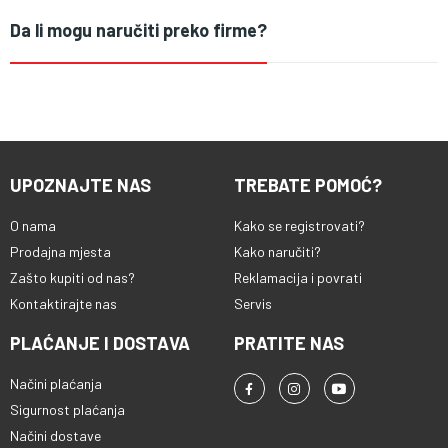
Da li mogu naručiti preko firme?
UPOZNAJTE NAS
TREBATE POMOĆ?
O nama
Kako se registrovati?
Prodajna mjesta
Kako naručiti?
Zašto kupiti od nas?
Reklamacija i povrati
Kontaktirajte nas
Servis
PLAĆANJE I DOSTAVA
PRATITE NAS
Načini plaćanja
Sigurnost plaćanja
Načini dostave