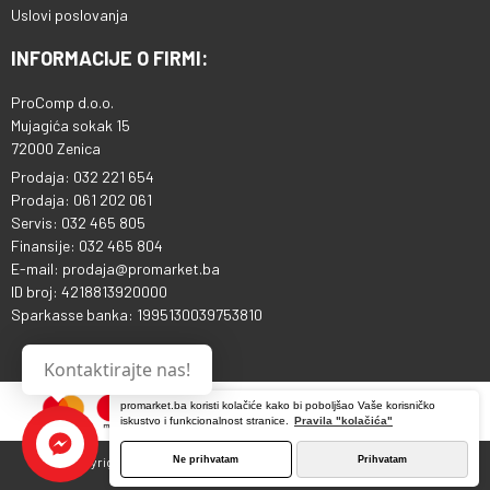
Uslovi poslovanja
INFORMACIJE O FIRMI:
ProComp d.o.o.
Mujagića sokak 15
72000 Zenica
Prodaja: 032 221 654
Prodaja: 061 202 061
Servis: 032 465 805
Finansije: 032 465 804
E-mail: prodaja@promarket.ba
ID broj: 4218813920000
Sparkasse banka: 1995130039753810
Kontaktirajte nas!
promarket.ba koristi kolačiće kako bi poboljšao Vaše korisničko
iskustvo i funkcionalnost stranice.
Pravila "kolačića"
Ne prihvatam
Prihvatam
Copyright © 2013 - 2026 ProComp d.o.o. Sva prava pridržana.