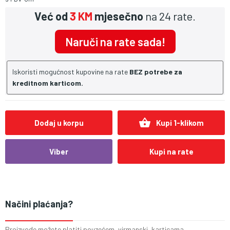
Već od
3 KM
mjesečno
na 24 rate.
Naruči na rate sada!
Iskoristi mogućnost kupovine na rate
BEZ potrebe za
kreditnom karticom.
shopping_basket
Dodaj u korpu
Kupi 1-klikom
Viber
Kupi na rate
Načini plaćanja?
Proizvode možete platiti pouzećem, virmanski, karticama