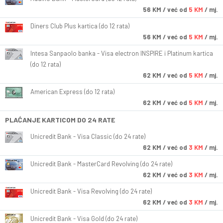
56
KM
/ već od
5 KM
/ mj.
Diners Club Plus kartica (do 12 rata)
56
KM
/ već od
5 KM
/ mj.
Intesa Sanpaolo banka - Visa electron INSPIRE i Platinum kartica
(do 12 rata)
62
KM
/ već od
5 KM
/ mj.
American Express (do 12 rata)
62
KM
/ već od
5 KM
/ mj.
PLAĆANJE KARTICOM DO 24 RATE
Unicredit Bank - Visa Classic (do 24 rate)
62
KM
/ već od
3 KM
/ mj.
Unicredit Bank - MasterCard Revolving (do 24 rate)
62
KM
/ već od
3 KM
/ mj.
Unicredit Bank - Visa Revolving (do 24 rate)
62
KM
/ već od
3 KM
/ mj.
Unicredit Bank - Visa Gold (do 24 rate)