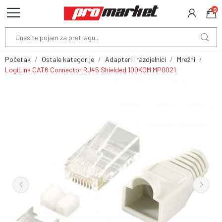
0
Početak
Ostale kategorije
Adapteri i razdjelnici
Mrežni
LogiLink CAT6 Connector RJ45 Shielded 100KOM MP0021