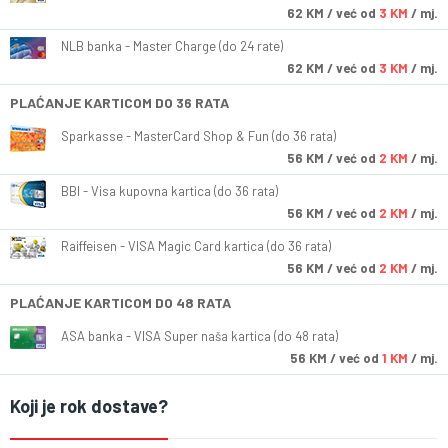
62
KM
/ već od
3 KM
/ mj.
NLB banka - Master Charge (do 24 rate)
62
KM
/ već od
3 KM
/ mj.
PLAĆANJE KARTICOM DO 36 RATA
Sparkasse - MasterCard Shop & Fun (do 36 rata)
56
KM
/ već od
2 KM
/ mj.
BBI - Visa kupovna kartica (do 36 rata)
56
KM
/ već od
2 KM
/ mj.
Raiffeisen - VISA Magic Card kartica (do 36 rata)
56
KM
/ već od
2 KM
/ mj.
PLAĆANJE KARTICOM DO 48 RATA
ASA banka - VISA Super naša kartica (do 48 rata)
56
KM
/ već od
1 KM
/ mj.
Koji je rok dostave?