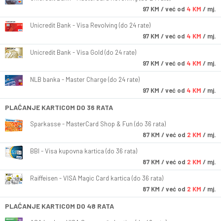
97
KM
/ već od
4 KM
/ mj.
Unicredit Bank - Visa Revolving (do 24 rate)
97
KM
/ već od
4 KM
/ mj.
Unicredit Bank - Visa Gold (do 24 rate)
97
KM
/ već od
4 KM
/ mj.
NLB banka - Master Charge (do 24 rate)
97
KM
/ već od
4 KM
/ mj.
PLAĆANJE KARTICOM DO 36 RATA
Sparkasse - MasterCard Shop & Fun (do 36 rata)
87
KM
/ već od
2 KM
/ mj.
BBI - Visa kupovna kartica (do 36 rata)
87
KM
/ već od
2 KM
/ mj.
Raiffeisen - VISA Magic Card kartica (do 36 rata)
87
KM
/ već od
2 KM
/ mj.
PLAĆANJE KARTICOM DO 48 RATA