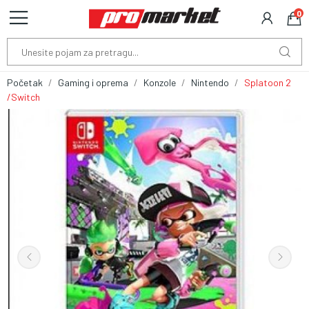
0
Početak
Gaming i oprema
Konzole
Nintendo
Splatoon 2
/Switch