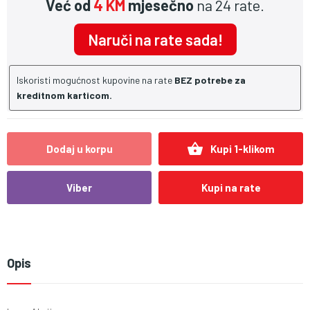
Već od
4 KM
mjesečno
na 24 rate.
Naruči na rate sada!
Iskoristi mogućnost kupovine na rate
BEZ potrebe za
kreditnom karticom.
shopping_basket
Dodaj u korpu
Kupi 1-klikom
Viber
Kupi na rate
Opis