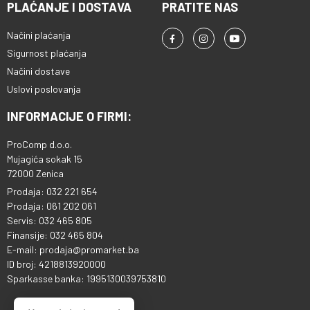
PLAĆANJE I DOSTAVA
PRATITE NAS
Načini plaćanja
Sigurnost plaćanja
Načini dostave
Uslovi poslovanja
INFORMACIJE O FIRMI:
ProComp d.o.o.
Mujagića sokak 15
72000 Zenica
Prodaja: 032 221 654
Prodaja: 061 202 061
Servis: 032 465 805
Finansije: 032 465 804
E-mail: prodaja@promarket.ba
ID broj: 4218813920000
Sparkasse banka: 1995130039753810