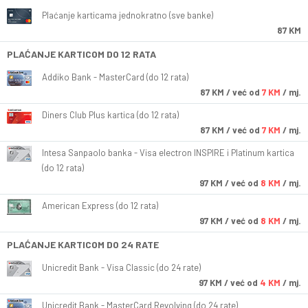
Plaćanje karticama jednokratno (sve banke)
87 KM
PLAĆANJE KARTICOM DO 12 RATA
Addiko Bank - MasterCard (do 12 rata)
87
KM
/ već od
7 KM
/ mj.
Diners Club Plus kartica (do 12 rata)
87
KM
/ već od
7 KM
/ mj.
Intesa Sanpaolo banka - Visa electron INSPIRE i Platinum kartica
(do 12 rata)
97
KM
/ već od
8 KM
/ mj.
American Express (do 12 rata)
97
KM
/ već od
8 KM
/ mj.
PLAĆANJE KARTICOM DO 24 RATE
Unicredit Bank - Visa Classic (do 24 rate)
97
KM
/ već od
4 KM
/ mj.
Unicredit Bank - MasterCard Revolving (do 24 rate)