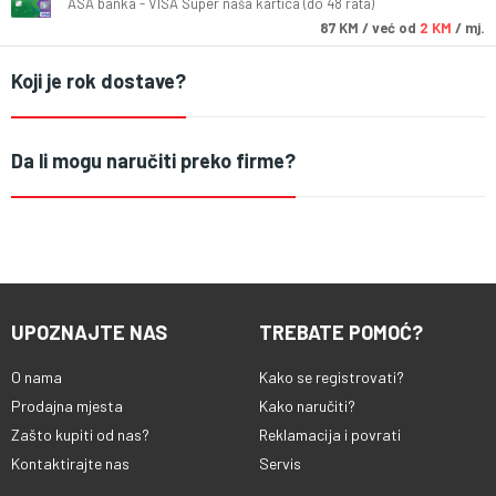
ASA banka - VISA Super naša kartica (do 48 rata)
87
KM
/ već od
2 KM
/ mj.
Koji je rok dostave?
Da li mogu naručiti preko firme?
UPOZNAJTE NAS
TREBATE POMOĆ?
O nama
Kako se registrovati?
Prodajna mjesta
Kako naručiti?
Zašto kupiti od nas?
Reklamacija i povrati
Kontaktirajte nas
Servis