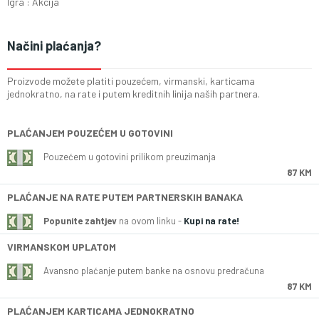
Igra : Akcija
Načini plaćanja?
Proizvode možete platiti pouzećem, virmanski, karticama
jednokratno, na rate i putem kreditnih linija naših partnera.
PLAĆANJEM POUZEĆEM U GOTOVINI
Pouzećem u gotovini prilikom preuzimanja
87 KM
PLAĆANJE NA RATE PUTEM PARTNERSKIH BANAKA
Popunite zahtjev
na ovom linku -
Kupi na rate!
VIRMANSKOM UPLATOM
Avansno plaćanje putem banke na osnovu predračuna
87 KM
PLAĆANJEM KARTICAMA JEDNOKRATNO